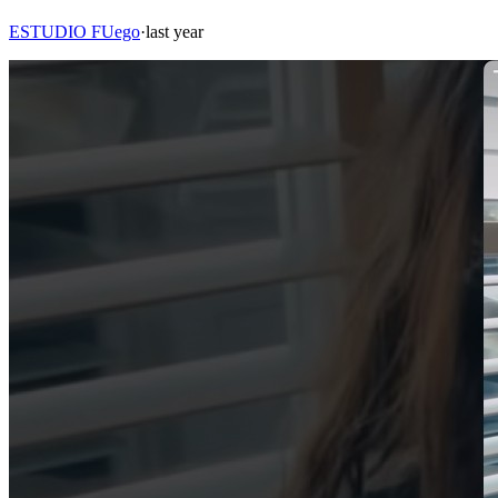
ESTUDIO FUego
·
last year