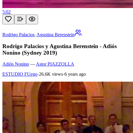
5:02
Rodrigo Palacios
,
Agustina Berenstein
Rodrigo Palacios y Agustina Berenstein - Adiós
Nonino (Sydney 2019)
Adiós Nonino
—
Astor PIAZZOLLA
ESTUDIO FUego
·
26.6K views
·
6 years ago