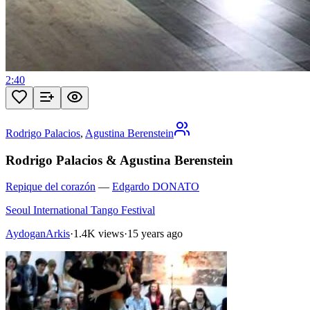
2:40
Rodrigo Palacios
,
Agustina Berenstein
Rodrigo Palacios & Agustina Berenstein
Repique del corazón
—
Edgardo DONATO
Seoul International Tango Festival
AydoganArkis
·
1.4K views
·
15 years ago