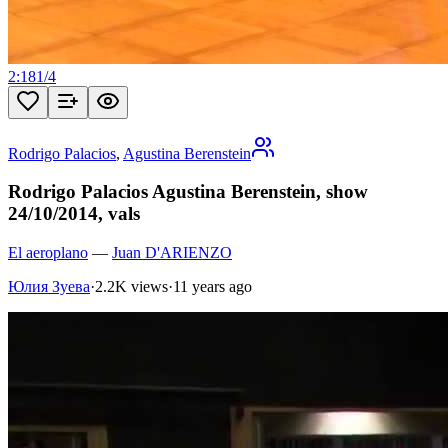
2:18
1
/
4
Rodrigo Palacios
,
Agustina Berenstein
Rodrigo Palacios Agustina Berenstein, show
24/10/2014, vals
El aeroplano
—
Juan D'ARIENZO
Юлия Зуева
·
2.2K views
·
11 years ago