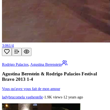
3:06
1
/
4
Rodrigo Palacios
,
Agustina Berenstein
Agustina Berestein & Rodrigo Palacios Festival
Bravo 2013 1-4
Vous qu'avez vous fait de mon amour
ladybrucomela vaghestelle
·
1.9K views
·
12 years ago