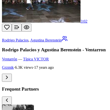
3:02
Rodrigo Palacios
,
Agustina Berenstein
Rodrigo Palacios y Agustina Berenstein - Ventarron
Ventarrón
—
Típica VICTOR
Grzmik
·
6.3K views
·
17 years ago
Frequent Partners