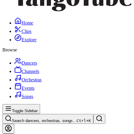
Home
Clips
Explore
Browse
Dancers
Channels
Orchestras
Events
Songs
Toggle Sidebar
Search dancers, orchestras, songs…
Ctrl+
K