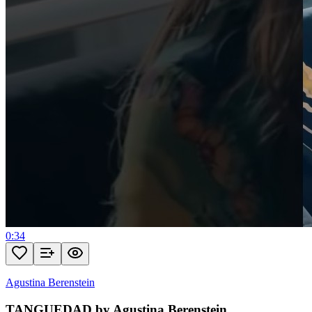
0:34
Agustina Berenstein
TANGUEDAD by Agustina Berenstein