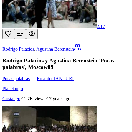
2:17
Rodrigo Palacios
,
Agustina Berenstein
Rodrigo Palacios y Agustina Berenstein 'Pocas
palabras', Moscow09
Pocas palabras
—
Ricardo TANTURI
Planetango
Gostango
·
11.7K views
·
17 years ago