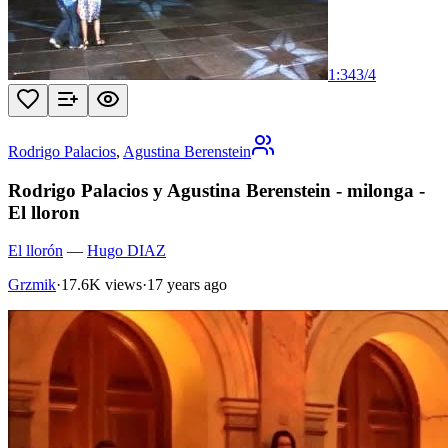
1:34
3
/
4
Rodrigo Palacios
,
Agustina Berenstein
Rodrigo Palacios y Agustina Berenstein - milonga -
El lloron
El llorón
—
Hugo DIAZ
Grzmik
·
17.6K views
·
17 years ago