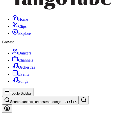
Home
Clips
Explore
Browse
Dancers
Channels
Orchestras
Events
Songs
Toggle Sidebar
Search dancers, orchestras, songs…
Ctrl+
K