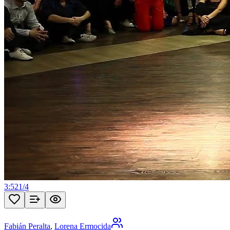
3:52
1
/
4
Fabián Peralta
,
Lorena Ermocida