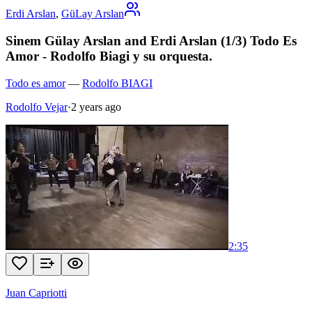
Erdi Arslan
,
GüLay Arslan
Sinem Gülay Arslan and Erdi Arslan (1/3) Todo Es
Amor - Rodolfo Biagi y su orquesta.
Todo es amor
—
Rodolfo BIAGI
Rodolfo Vejar
·
2 years ago
2:35
Juan Capriotti