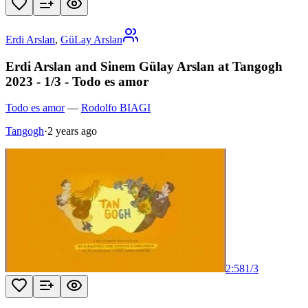
Erdi Arslan
,
GüLay Arslan
Erdi Arslan and Sinem Gülay Arslan at Tangogh
2023 - 1/3 - Todo es amor
Todo es amor
—
Rodolfo BIAGI
Tangogh
·
2 years ago
2:58
1
/
3