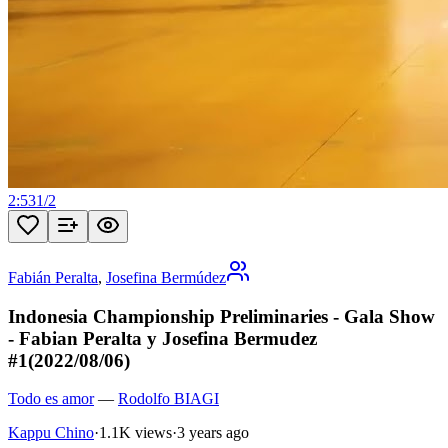
2:53
1
/
2
Fabián Peralta
,
Josefina Bermúdez
Indonesia Championship Preliminaries - Gala Show
- Fabian Peralta y Josefina Bermudez
#1(2022/08/06)
Todo es amor
—
Rodolfo BIAGI
Kappu Chino
·
1.1K views
·
3 years ago