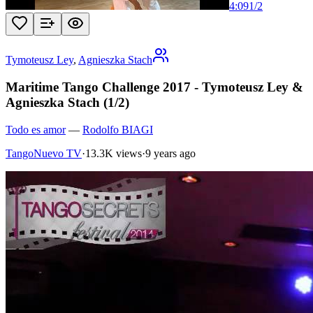
4:09
1
/
2
Tymoteusz Ley
,
Agnieszka Stach
Maritime Tango Challenge 2017 - Tymoteusz Ley &
Agnieszka Stach (1/2)
Todo es amor
—
Rodolfo BIAGI
TangoNuevo TV
·
13.3K views
·
9 years ago