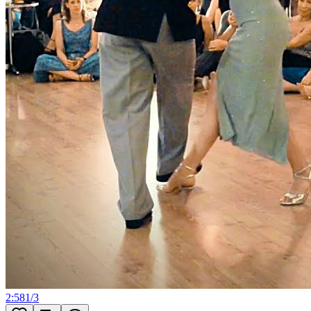
2:58
1
/
3