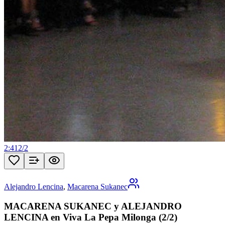
2:41
2
/
2
Alejandro Lencina
,
Macarena Sukanec
MACARENA SUKANEC y ALEJANDRO
LENCINA en Viva La Pepa Milonga (2/2)