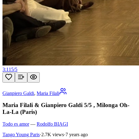
3:11
5
/
5
Gianpiero Galdi
,
Maria Filali
Maria Filali & Gianpiero Galdi 5/5 , Milonga Oh-
La-La (Paris)
Todo es amor
—
Rodolfo BIAGI
Tango Young Paris
·
2.7K views
·
7 years ago