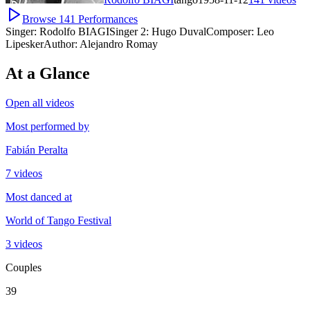
Browse
141
Performances
Singer:
Rodolfo BIAGI
Singer 2:
Hugo Duval
Composer:
Leo
Lipesker
Author:
Alejandro Romay
At a Glance
Open all videos
Most performed by
Fabián Peralta
7 videos
Most danced at
World of Tango Festival
3 videos
Couples
39