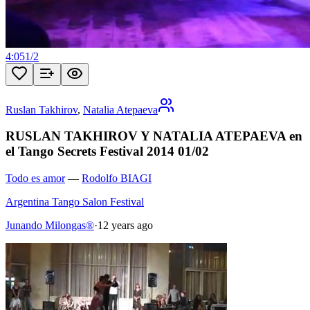
4:05
1
/
2
Ruslan Takhirov
,
Natalia Atepaeva
RUSLAN TAKHIROV Y NATALIA ATEPAEVA en
el Tango Secrets Festival 2014 01/02
Todo es amor
—
Rodolfo BIAGI
Argentina Tango Salon Festival
Junando Milongas®
·
12 years ago