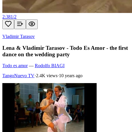
2:38
1
/
2
Vladimir Tarasov
Lena & Vladimir Tarasov - Todo Es Amor - the first
dance on the wedding party
Todo es amor
—
Rodolfo BIAGI
TangoNuevo TV
·
2.4K views
·
10 years ago