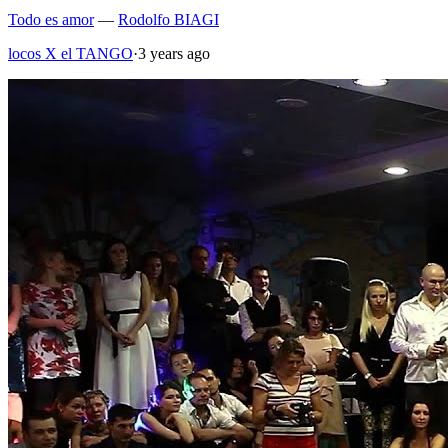
Todo es amor
—
Rodolfo BIAGI
locos X el TANGO
·
3 years ago