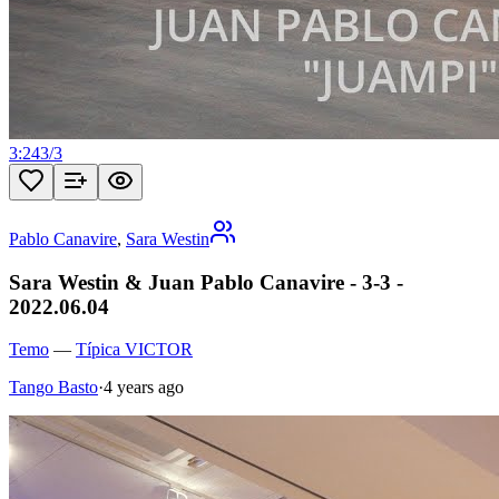
3:24
3
/
3
Pablo Canavire
,
Sara Westin
Sara Westin & Juan Pablo Canavire - 3-3 -
2022.06.04
Temo
—
Típica VICTOR
Tango Basto
·
4 years ago