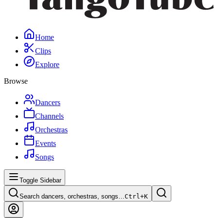
Home
Clips
Explore
Browse
Dancers
Channels
Orchestras
Events
Songs
Toggle Sidebar
Search dancers, orchestras, songs…
Ctrl+
K