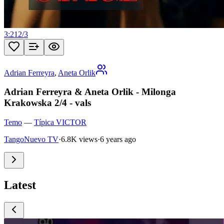
3:21
2
/
3
Adrian Ferreyra
,
Aneta Orlik
Adrian Ferreyra & Aneta Orlik - Milonga
Krakowska 2/4 - vals
Temo
—
Típica VICTOR
TangoNuevo TV
·
6.8K views
·
6 years ago
Latest