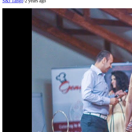
S&J Tango
·
2 years ago