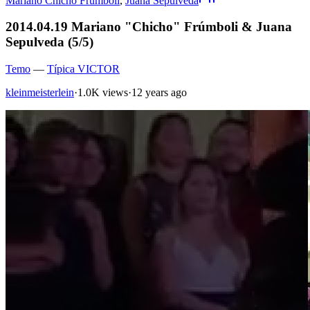
Mariano Chicho Frúmboli
,
Juana Sepulveda
2014.04.19 Mariano "Chicho" Frúmboli & Juana
Sepulveda (5/5)
Temo
—
Típica VICTOR
kleinmeisterlein
·
1.0K views
·
12 years ago