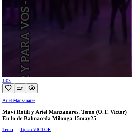
1:03
Ariel Manzanares
Mavi Rotili y Ariel Manzanares. Temo (O.T. Victor)
En lo de Balmaceda Milonga 15may25
Temo
—
Típica VICTOR