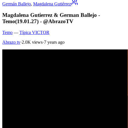
Germán Ballejo
,
Magdalena Gutiérrez
Magdalena Gutierrez & German Ballejo -
Temo(19.01.27) - @AbrazoTV
Temo
—
Típica VICTOR
Abrazo tv
·
2.0K views
·
7 years ago