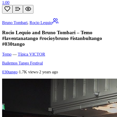
1:00
Bruno Tombari
,
Rocio Lequio
Rocio Lequio and Bruno Tombari – Temo
#laventanatango #rocioybruno #istanbultango
#030tango
Temo
—
Típica VICTOR
Bailemos Tango Festival
030tango
·
1.7K views
·
2 years ago