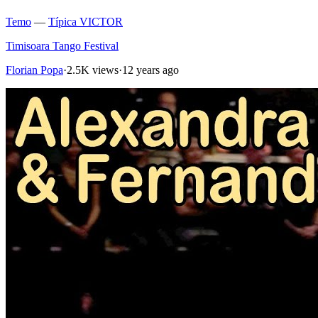
Temo
—
Típica VICTOR
Timisoara Tango Festival
Florian Popa
·
2.5K views
·
12 years ago