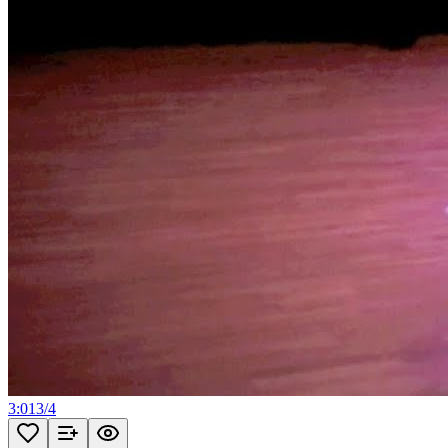
3:01
3
/
4