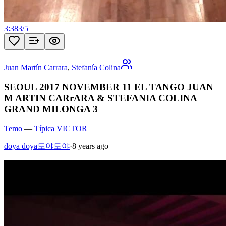
3:38
3
/
5
Juan Martín Carrara
,
Stefanía Colina
SEOUL 2017 NOVEMBER 11 EL TANGO JUAN
M ARTIN CARrARA & STEFANIA COLINA
GRAND MILONGA 3
Temo
—
Típica VICTOR
doya doya도야도야
·
8 years ago