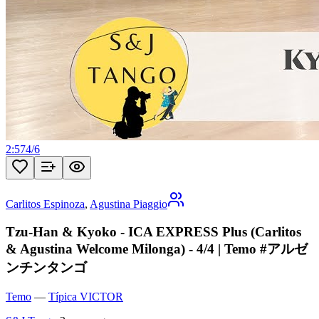
2:57
4
/
6
Carlitos Espinoza
,
Agustina Piaggio
Tzu-Han & Kyoko - ICA EXPRESS Plus (Carlitos
& Agustina Welcome Milonga) - 4/4 | Temo #アルゼ
ンチンタンゴ
Temo
—
Típica VICTOR