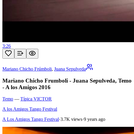
3:26
Mariano Chicho Frúmboli
,
Juana Sepulveda
Mariano Chicho Frumboli - Juana Sepulveda, Temo
- A los Amigos 2016
Temo
—
Típica VICTOR
A los Amigos Tango Festival
A Los Amigos Tango Festival
·
3.7K views
·
9 years ago