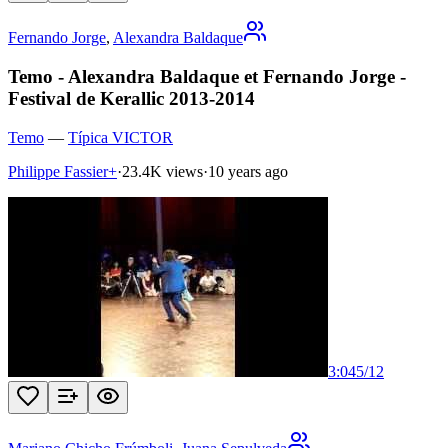
Fernando Jorge
,
Alexandra Baldaque
Temo - Alexandra Baldaque et Fernando Jorge -
Festival de Kerallic 2013-2014
Temo
—
Típica VICTOR
Philippe Fassier+
·
23.4K views
·
10 years ago
3:04
5
/
12