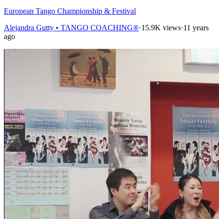
European Tango Championship & Festival
Alejandra Gutty • TANGO COACHING®
·
15.9K views
·
11 years
ago