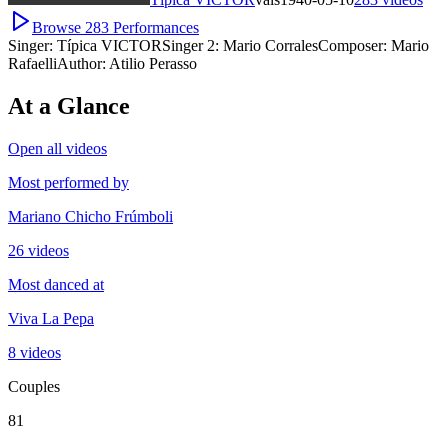
Browse
283
Performances
Singer:
Típica VICTOR
Singer 2:
Mario Corrales
Composer:
Mario
Rafaelli
Author:
Atilio Perasso
At a Glance
Open all videos
Most performed by
Mariano Chicho Frúmboli
26 videos
Most danced at
Viva La Pepa
8 videos
Couples
81