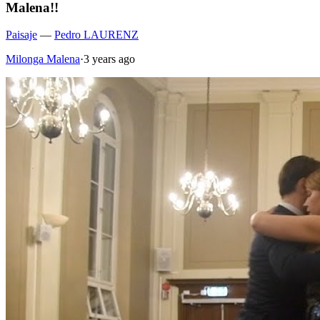
Malena!!
Paisaje
—
Pedro LAURENZ
Milonga Malena
·
3 years ago