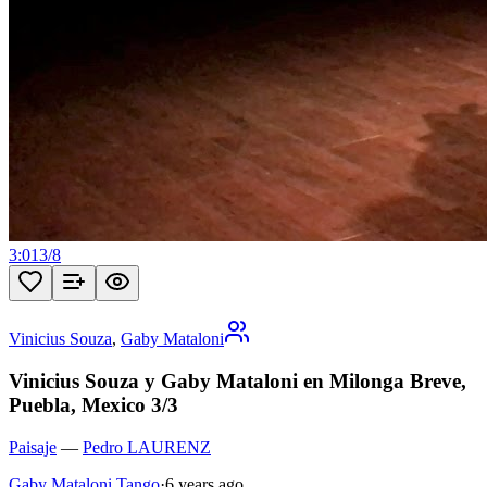
3:01
3
/
8
Vinicius Souza
,
Gaby Mataloni
Vinicius Souza y Gaby Mataloni en Milonga Breve,
Puebla, Mexico 3/3
Paisaje
—
Pedro LAURENZ
Gaby Mataloni Tango
·
6 years ago