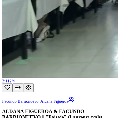
3:11
2
/
4
Facundo Barrionuevo
,
Aldana Figueroa
ALDANA FIGUEROA & FACUNDO
BARRIONUEVO || "Paisaje" (Laurenz) (vals)