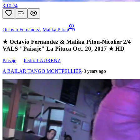
3:10
2
/
4
Octavio Fernández
,
Malika Pitou
★ Octavio Fernandez & Malika Pitou-Nicolier 2/4
VALS "Paisaje" La Pituca Oct. 20, 2017 ★ HD
Paisaje
—
Pedro LAURENZ
A BAILAR TANGO MONTPELLIER
·
8 years ago