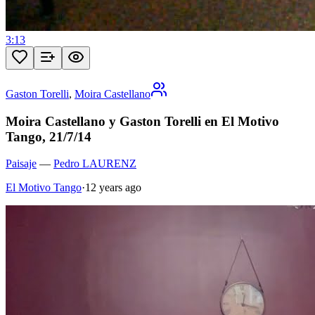
3:13
Gaston Torelli
,
Moira Castellano
Moira Castellano y Gaston Torelli en El Motivo
Tango, 21/7/14
Paisaje
—
Pedro LAURENZ
El Motivo Tango
·
12 years ago