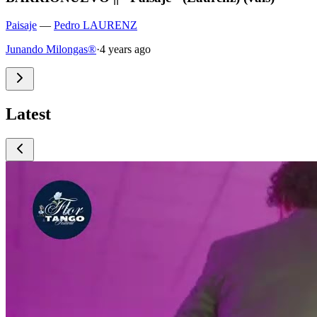
Paisaje
—
Pedro LAURENZ
Junando Milongas®
·
4 years ago
Latest