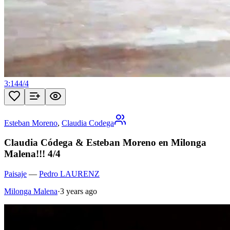
3:14
4
/
4
Esteban Moreno
,
Claudia Codega
Claudia Códega & Esteban Moreno en Milonga
Malena!!! 4/4
Paisaje
—
Pedro LAURENZ
Milonga Malena
·
3 years ago