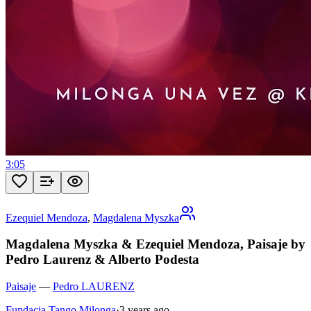
3:05
Ezequiel Mendoza
,
Magdalena Myszka
Magdalena Myszka & Ezequiel Mendoza, Paisaje by
Pedro Laurenz & Alberto Podesta
Paisaje
—
Pedro LAURENZ
Fundacja Tango Milonga
·
3 years ago