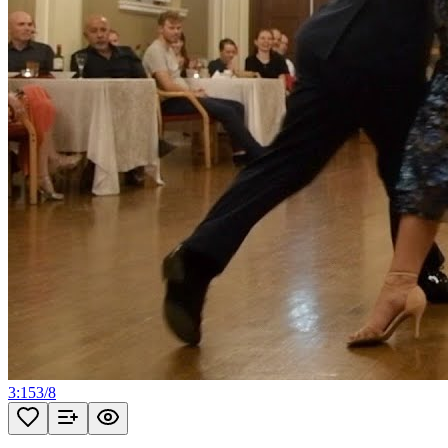
3:15
3
/
8