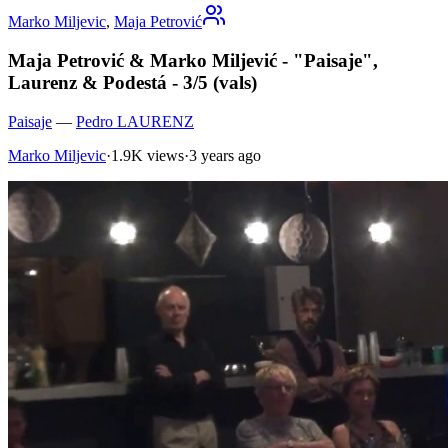
Marko Miljevic
,
Maja Petrović
Maja Petrović & Marko Miljević - "Paisaje",
Laurenz & Podestá - 3/5 (vals)
Paisaje
—
Pedro LAURENZ
Marko Miljevic
·
1.9K views
·
3 years ago