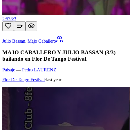
2:53
3
/
3
Julio Bassan
,
Majo Caballero
MAJO CABALLERO Y JULIO BASSAN (3/3)
bailando en Flor De Tango Festival.
Paisaje
—
Pedro LAURENZ
Flor De Tango Festival
·
last year