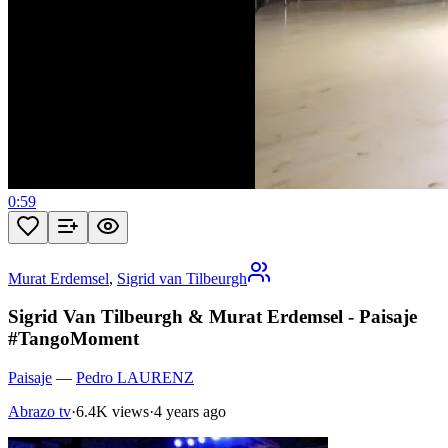
0:59
Murat Erdemsel
,
Sigrid van Tilbeurgh
Sigrid Van Tilbeurgh & Murat Erdemsel - Paisaje
#TangoMoment
Paisaje
—
Pedro LAURENZ
Abrazo tv
·
6.4K views
·
4 years ago