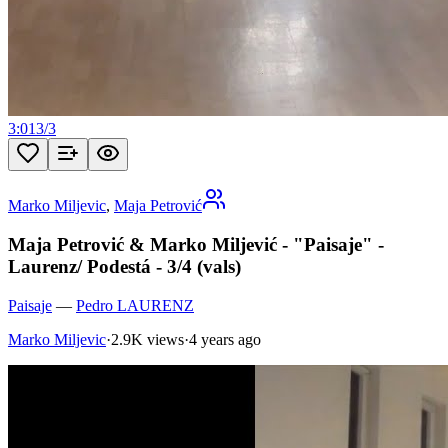
3:01
3
/
3
Marko Miljevic
,
Maja Petrović
Maja Petrović & Marko Miljević - "Paisaje" -
Laurenz/ Podestá - 3/4 (vals)
Paisaje
—
Pedro LAURENZ
Marko Miljevic
·
2.9K views
·
4 years ago