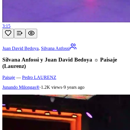
3:15
Juan David Bedoya
,
Silvana Anfossi
Silvana Anfossi y Juan David Bedoya ☼ Paisaje
(Laurenz)
Paisaje
—
Pedro LAURENZ
Junando Milongas®
·
1.2K views
·
9 years ago