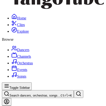
Home
Clips
Explore
Browse
Dancers
Channels
Orchestras
Events
Songs
Toggle Sidebar
Search dancers, orchestras, songs…
Ctrl+
K