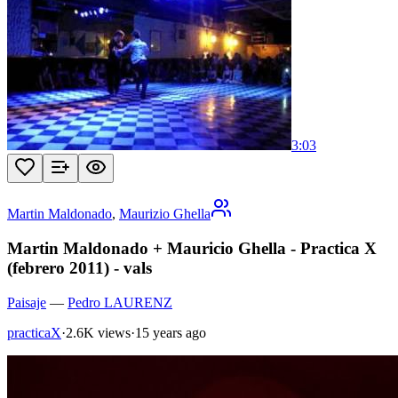
3:03
Martin Maldonado
,
Maurizio Ghella
Martin Maldonado + Mauricio Ghella - Practica X
(febrero 2011) - vals
Paisaje
—
Pedro LAURENZ
practicaX
·
2.6K views
·
15 years ago