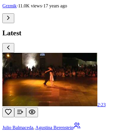
Grzmik
·
11.0K views
·
17 years ago
Latest
2:23
Julio Balmaceda
,
Agustina Berenstein