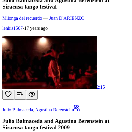
Julio Balmaceda and Agustina Berenstein at
Siracusa tango festival
Milonga del recuerdo
—
Juan D'ARIENZO
lenkis1567
·
17 years ago
2:15
Julio Balmaceda
,
Agustina Berenstein
Julio Balmaceda and Agustina Berenstein at
Siracusa tango festival 2009