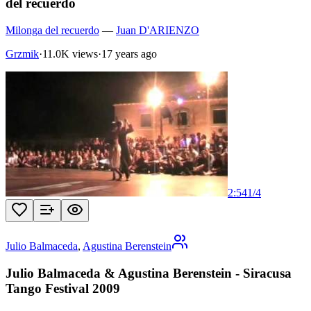
del recuerdo
Milonga del recuerdo
—
Juan D'ARIENZO
Grzmik
·
11.0K views
·
17 years ago
2:54
1
/
4
Julio Balmaceda
,
Agustina Berenstein
Julio Balmaceda & Agustina Berenstein - Siracusa
Tango Festival 2009