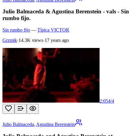
Julio Balmaceda & Agustina Berenstein - vals - Sin
rumbo fijo.
Sin rumbo fijo
—
Típica VICTOR
Grzmik
·
14.3K views
·
17 years ago
2:05
4
/
4
Julio Balmaceda
,
Agustina Berenstein