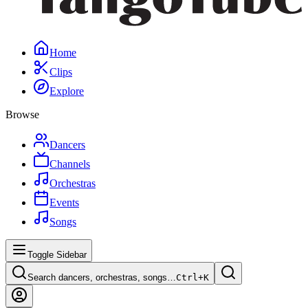
Home
Clips
Explore
Browse
Dancers
Channels
Orchestras
Events
Songs
Toggle Sidebar
Search dancers, orchestras, songs…
Ctrl+
K