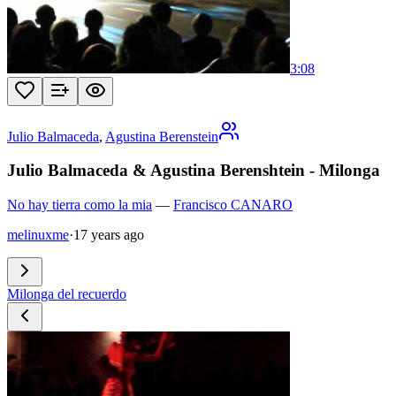
3:08
Julio Balmaceda
,
Agustina Berenstein
Julio Balmaceda & Agustina Berenshtein - Milonga
No hay tierra como la mia
—
Francisco CANARO
melinuxme
·
17 years ago
Milonga del recuerdo