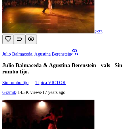
2:23
Julio Balmaceda
,
Agustina Berenstein
Julio Balmaceda & Agustina Berenstein - vals - Sin
rumbo fijo.
Sin rumbo fijo
—
Típica VICTOR
Grzmik
·
14.3K views
·
17 years ago