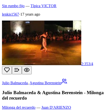
Sin rumbo fijo
—
Típica VICTOR
lenkis1567
·
17 years ago
2:35
3
/
4
Julio Balmaceda
,
Agustina Berenstein
Julio Balmaceda & Agustina Berenstein - Milonga
del recuerdo
Milonga del recuerdo
—
Juan D'ARIENZO