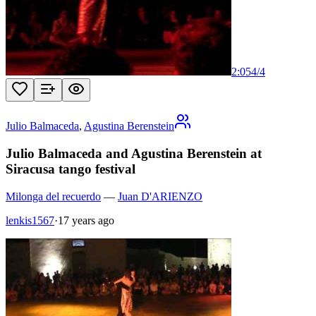
2:05
4
/
4
Julio Balmaceda
,
Agustina Berenstein
Julio Balmaceda and Agustina Berenstein at
Siracusa tango festival
Milonga del recuerdo
—
Juan D'ARIENZO
lenkis1567
·
17 years ago