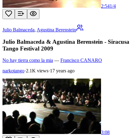
2:54
1
/
4
Julio Balmaceda
,
Agustina Berenstein
Julio Balmaceda & Agustina Berenstein - Siracusa
Tango Festival 2009
No hay tierra como la mia
—
Francisco CANARO
narkotango
·
2.1K views
·
17 years ago
3:08