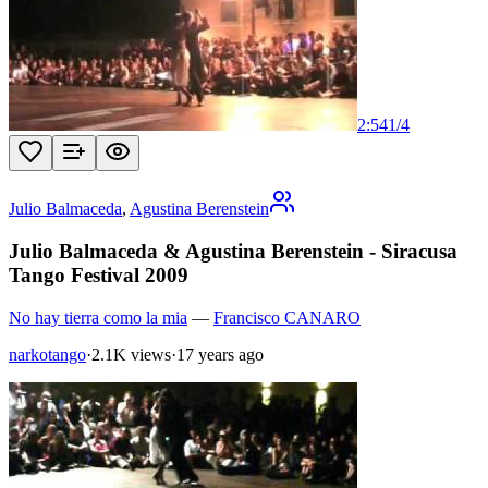
2:54
1
/
4
Julio Balmaceda
,
Agustina Berenstein
Julio Balmaceda & Agustina Berenstein - Siracusa
Tango Festival 2009
No hay tierra como la mia
—
Francisco CANARO
narkotango
·
2.1K views
·
17 years ago