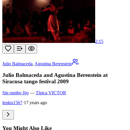
2:15
Julio Balmaceda
,
Agustina Berenstein
Julio Balmaceda and Agustina Berenstein at
Siracusa tango festival 2009
Sin rumbo fijo
—
Típica VICTOR
lenkis1567
·
17 years ago
You Might Also Like