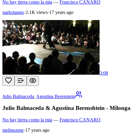
No hay tierra como la mia
—
Francisco CANARO
narkotango
·
2.1K views
·
17 years ago
3:08
Julio Balmaceda
,
Agustina Berenstein
Julio Balmaceda & Agustina Berenshtein - Milonga
No hay tierra como la mia
—
Francisco CANARO
melinuxme
·
17 years ago