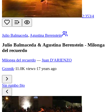
2:35
3
/
4
Julio Balmaceda
,
Agustina Berenstein
Julio Balmaceda & Agustina Berenstein - Milonga
del recuerdo
Milonga del recuerdo
—
Juan D'ARIENZO
Grzmik
·
11.0K views
·
17 years ago
Sin rumbo fijo