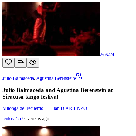
2:05
4
/
4
Julio Balmaceda
,
Agustina Berenstein
Julio Balmaceda and Agustina Berenstein at
Siracusa tango festival
Milonga del recuerdo
—
Juan D'ARIENZO
lenkis1567
·
17 years ago