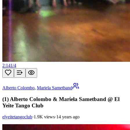
2:14
1
/
4
Alberto Colombo
,
Mariela Sametband
(1) Alberto Colombo & Mariela Sametband @ El
Yeite Tango Club
elyeitetangoclub
·
1.9K views
·
14 years ago