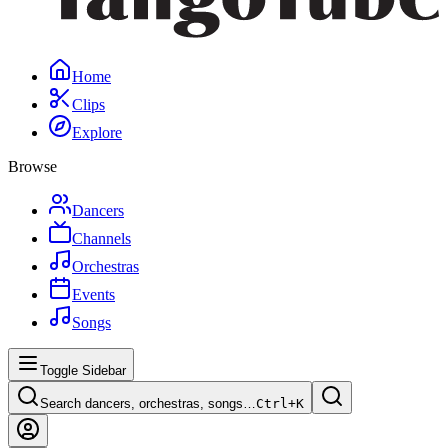
Home
Clips
Explore
Browse
Dancers
Channels
Orchestras
Events
Songs
Toggle Sidebar
Search dancers, orchestras, songs…
Ctrl+
K