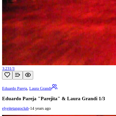
3:23
1
/
3
Eduardo Pareja
,
Laura Grandi
Eduardo Pareja "Parejita" & Laura Grandi 1/3
elyeitetangoclub
·
14 years ago