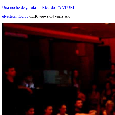
Una noche de garufa
—
Ricardo TANTURI
elyeitetangoclub
·
1.1K views
·
14 years ago