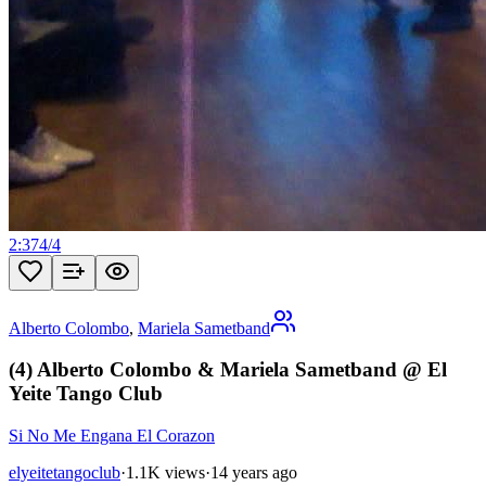
2:37
4
/
4
Alberto Colombo
,
Mariela Sametband
(4) Alberto Colombo & Mariela Sametband @ El
Yeite Tango Club
Si No Me Engana El Corazon
elyeitetangoclub
·
1.1K views
·
14 years ago