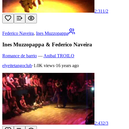
2:31
1
/
2
Federico Naveira
,
Ines Muzzopappa
Ines Muzzopappa & Federico Naveira
Romance de barrio
—
Anibal TROILO
elyeitetangoclub
·
1.0K views
·
16 years ago
2:43
2
/
3