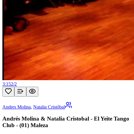
3:15
2
/
2
Andres Molina
,
Natalia Cristóbal
Andrés Molina & Natalia Cristobal - El Yeite Tango
Club - (01) Maleza