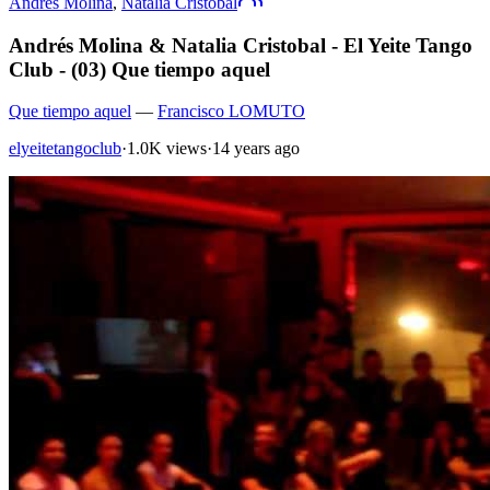
Andres Molina
,
Natalia Cristóbal
Andrés Molina & Natalia Cristobal - El Yeite Tango
Club - (03) Que tiempo aquel
Que tiempo aquel
—
Francisco LOMUTO
elyeitetangoclub
·
1.0K views
·
14 years ago