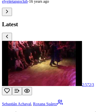
elyeitetangoclub
·
16 years ago
Latest
2:57
2
/
3
Sebastián Achaval
,
Roxana Suárez