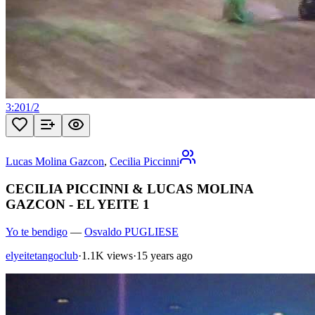
3:20
1
/
2
Lucas Molina Gazcon
,
Cecilia Piccinni
CECILIA PICCINNI & LUCAS MOLINA
GAZCON - EL YEITE 1
Yo te bendigo
—
Osvaldo PUGLIESE
elyeitetangoclub
·
1.1K views
·
15 years ago