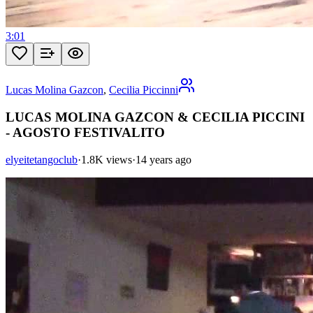
3:01
Lucas Molina Gazcon
,
Cecilia Piccinni
LUCAS MOLINA GAZCON & CECILIA PICCINI
- AGOSTO FESTIVALITO
elyeitetangoclub
·
1.8K views
·
14 years ago