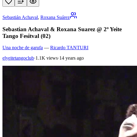
Sebastián Achaval
,
Roxana Suárez
Sebastian Achaval & Roxana Suarez @ 2º Yeite
Tango Fesitval (02)
Una noche de garufa
—
Ricardo TANTURI
elyeitetangoclub
·
1.1K views
·
14 years ago