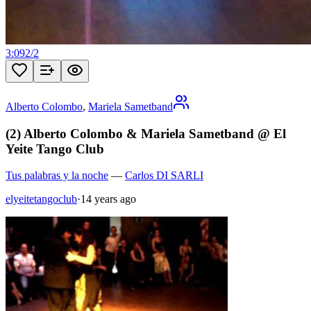
3:09
2
/
2
Alberto Colombo
,
Mariela Sametband
(2) Alberto Colombo & Mariela Sametband @ El
Yeite Tango Club
Tus palabras y la noche
—
Carlos DI SARLI
elyeitetangoclub
·
14 years ago