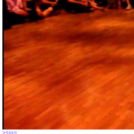
2:53
2
/
2