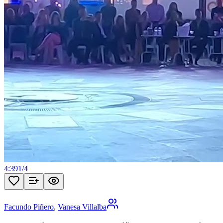
4:39
1
/
4
Facundo Piñero
,
Vanesa Villalba