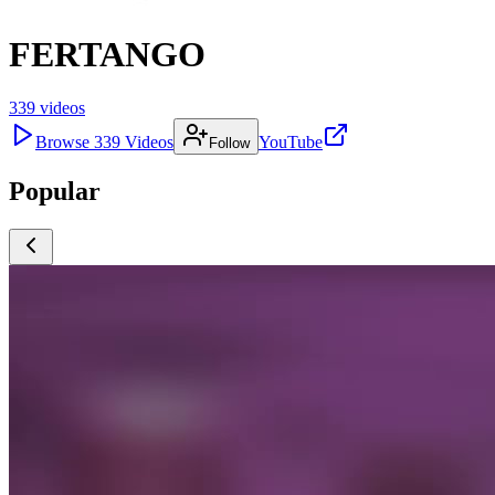
FERTANGO
339
videos
Browse
339
Videos
YouTube
Follow
Popular