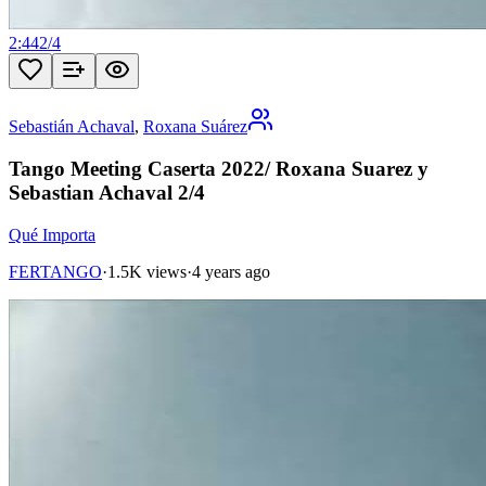
2:44
2
/
4
Sebastián Achaval
,
Roxana Suárez
Tango Meeting Caserta 2022/ Roxana Suarez y
Sebastian Achaval 2/4
Qué Importa
FERTANGO
·
1.5K views
·
4 years ago