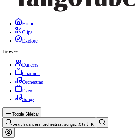
Home
Clips
Explore
Browse
Dancers
Channels
Orchestras
Events
Songs
Toggle Sidebar
Search dancers, orchestras, songs…
Ctrl+
K