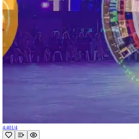
4:40
1
/
4