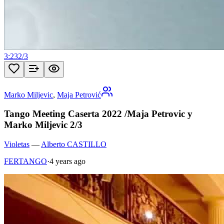
3:23
2
/
3
Marko Miljevic
,
Maja Petrović
Tango Meeting Caserta 2022 /Maja Petrovic y
Marko Miljevic 2/3
Violetas
—
Alberto CASTILLO
FERTANGO
·
4 years ago