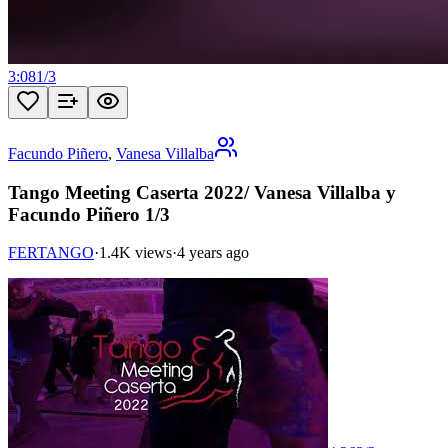
3:08
1
/
3
Facundo Piñero
,
Vanesa Villalba
Tango Meeting Caserta 2022/ Vanesa Villalba y
Facundo Piñero 1/3
FERTANGO
·
1.4K views
·
4 years ago