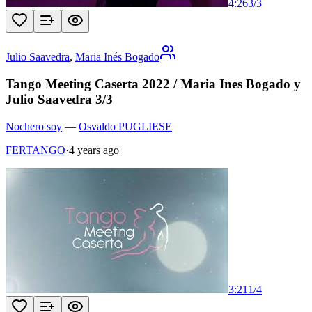
4:26
3
/
3
Julio Saavedra
,
Maria Inés Bogado
Tango Meeting Caserta 2022 / Maria Ines Bogado y
Julio Saavedra 3/3
Nochero soy
—
Osvaldo PUGLIESE
FERTANGO
·
4 years ago
3:21
1
/
4