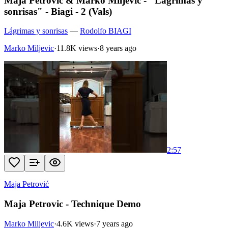
Maja Petrović & Marko Miljević - "Lágrimas y
sonrisas" - Biagi - 2 (Vals)
Lágrimas y sonrisas
—
Rodolfo BIAGI
Marko Miljevic
·
11.8K views
·
8 years ago
2:57
Maja Petrović
Maja Petrovic - Technique Demo
Marko Miljevic
·
4.6K views
·
7 years ago