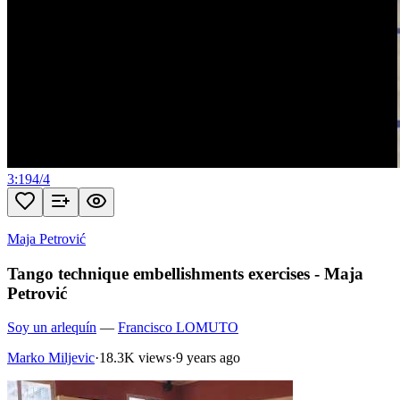
3:19
4
/
4
Maja Petrović
Tango technique embellishments exercises - Maja
Petrović
Soy un arlequín
—
Francisco LOMUTO
Marko Miljevic
·
18.3K views
·
9 years ago