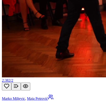
2:38
2
/
2
Marko Miljevic
,
Maja Petrović