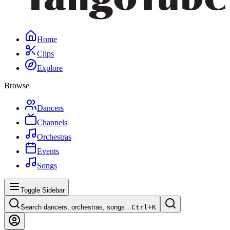
Home
Clips
Explore
Browse
Dancers
Channels
Orchestras
Events
Songs
Toggle Sidebar
Search dancers, orchestras, songs…
Ctrl+
K