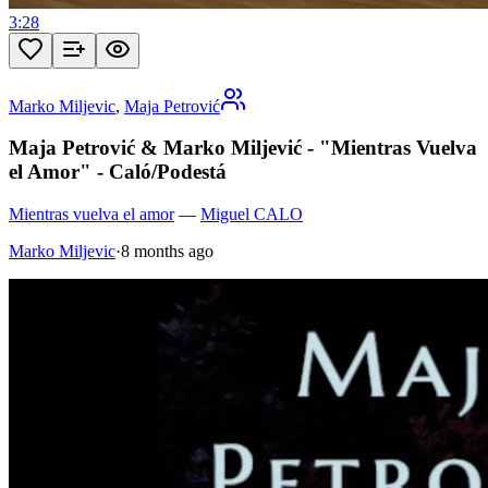
3:28
Marko Miljevic
,
Maja Petrović
Maja Petrović & Marko Miljević - "Mientras Vuelva
el Amor" - Caló/Podestá
Mientras vuelva el amor
—
Miguel CALO
Marko Miljevic
·
8 months ago