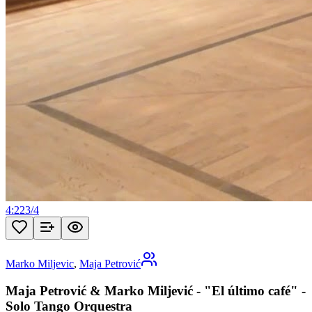
4:22
3
/
4
Marko Miljevic
,
Maja Petrović
Maja Petrović & Marko Miljević - "El último café" -
Solo Tango Orquestra