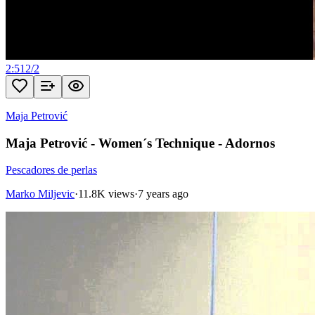
2:51
2
/
2
Maja Petrović
Maja Petrović - Women´s Technique - Adornos
Pescadores de perlas
Marko Miljevic
·
11.8K views
·
7 years ago