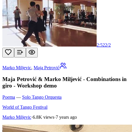
2:52
2
/
2
Marko Miljevic
,
Maja Petrović
Maja Petrović & Marko Miljević - Combinations in
giro - Workshop demo
Poema
—
Solo Tango Orquesta
World of Tango Festival
Marko Miljevic
·
6.8K views
·
7 years ago