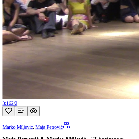
3:16
2
/
2
Marko Miljevic
,
Maja Petrović