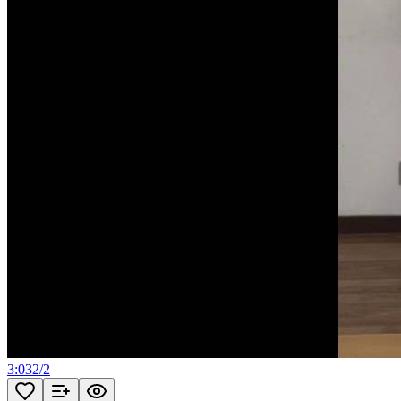
3:03
2
/
2