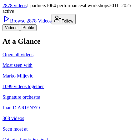
2878
videos
1
partners
1064
performances
4
workshops
2011–2025
active
Browse
2878
Videos
Follow
Videos
Profile
At a Glance
Open all videos
Most seen with
Marko Miljevic
1099 videos together
Signature orchestra
Juan D'ARIENZO
368 videos
Seen most at
Catania Tango Festival