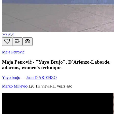
2:21
5
/
5
Maja Petrović
Maja Petrović - "Yuyo Brujo", D´Arienzo-Laborde,
adornos, women´s technique
Yuyo brujo
—
Juan D'ARIENZO
Marko Miljevic
·
120.1K views
·
11 years ago