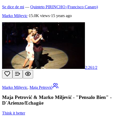
Se dice de mi
—
Quinteto PIRINCHO (Francisco Canaro)
Marko Miljevic
·
15.0K views
·
15 years ago
2:26
1
/
2
Marko Miljevic
,
Maja Petrović
Maja Petrović & Marko Miljević - "Pensalo Bien" -
D´Arienzo/Echagüe
Think it better