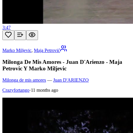
3:47
Marko Miljevic
,
Maja Petrović
Milonga De Mis Amores - Juan D'Arienzo - Maja
Petrovic Y Marko Miljevic
Milonga de mis amores
—
Juan D'ARIENZO
Crazyfortango
·
11 months ago