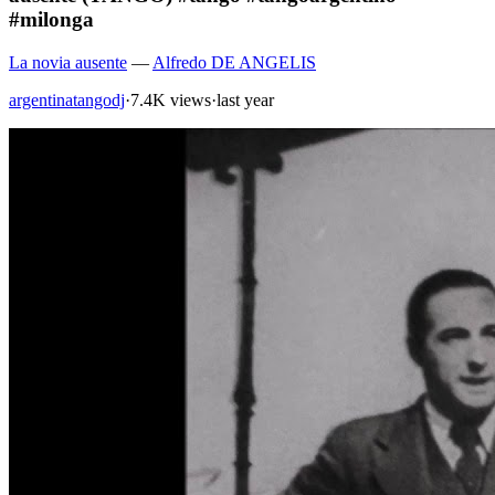
#milonga
La novia ausente
—
Alfredo DE ANGELIS
argentinatangodj
·
7.4K views
·
last year