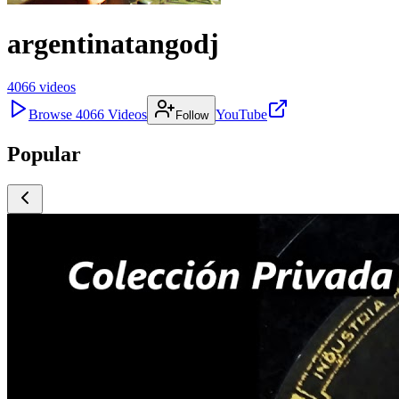
argentinatangodj
4066
videos
Browse
4066
Videos
YouTube
Follow
Popular