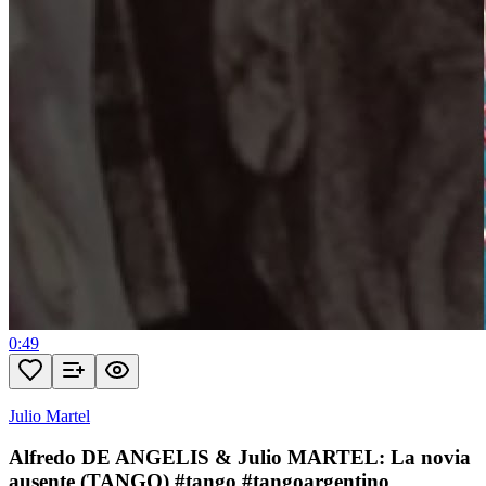
0:49
Julio Martel
Alfredo DE ANGELIS & Julio MARTEL: La novia
ausente (TANGO) #tango #tangoargentino