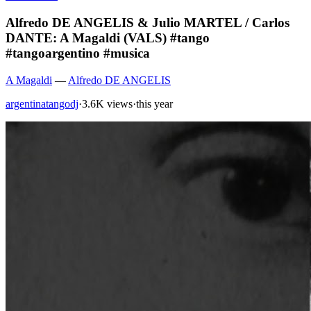
Alfredo DE ANGELIS & Julio MARTEL / Carlos
DANTE: A Magaldi (VALS) #tango
#tangoargentino #musica
A Magaldi
—
Alfredo DE ANGELIS
argentinatangodj
·
3.6K views
·
this year