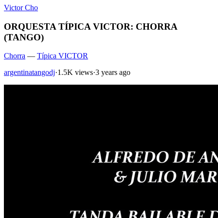
Victor Cho
ORQUESTA TÍPICA VICTOR: CHORRA
(TANGO)
Chorra
—
Típica VICTOR
argentinatangodj
·
1.5K views
·
3 years ago