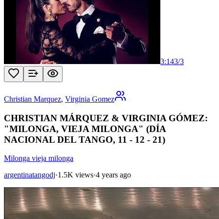
3:14
3
/
3
Christian Marquez
,
Virginia Gomez
CHRISTIAN MÁRQUEZ & VIRGINIA GÓMEZ:
"MILONGA, VIEJA MILONGA" (DÍA
NACIONAL DEL TANGO, 11 - 12 - 21)
Milonga vieja milonga
argentinatangodj
·
1.5K views
·
4 years ago