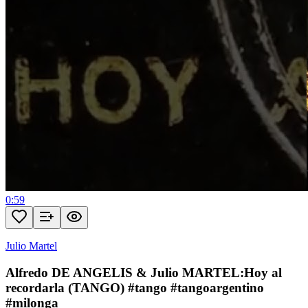
0:59
Julio Martel
Alfredo DE ANGELIS & Julio MARTEL:Hoy al
recordarla (TANGO) #tango #tangoargentino
#milonga