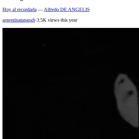
Hoy al recordarla
—
Alfredo DE ANGELIS
argentinatangodj
·
3.5K views
·
this year