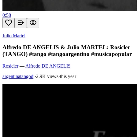
0:58
Julio Martel
Alfredo DE ANGELIS & Julio MARTEL: Rosicler
(TANGO) #tango #tangoargentino #musicapopular
Rosicler
—
Alfredo DE ANGELIS
argentinatangodj
·
2.9K views
·
this year