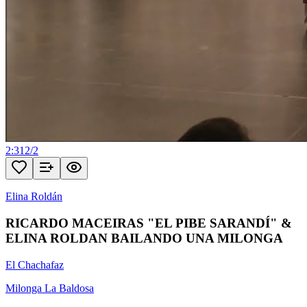
2:31
2
/
2
Elina Roldán
RICARDO MACEIRAS "EL PIBE SARANDÍ" &
ELINA ROLDAN BAILANDO UNA MILONGA
El Chachafaz
Milonga La Baldosa