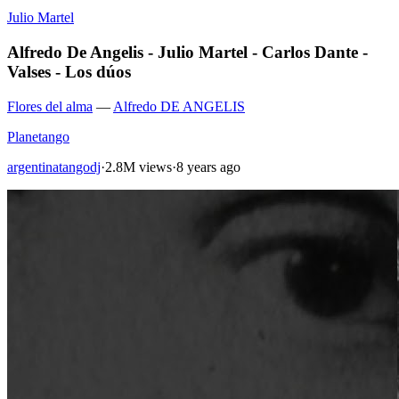
Julio Martel
Alfredo De Angelis - Julio Martel - Carlos Dante -
Valses - Los dúos
Flores del alma
—
Alfredo DE ANGELIS
Planetango
argentinatangodj
·
2.8M views
·
8 years ago