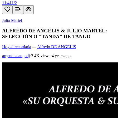
11:41
1
/
2
Julio Martel
ALFREDO DE ANGELIS & JULIO MARTEL:
SELECCIÓN O "TANDA" DE TANGO
Hoy al recordarla
—
Alfredo DE ANGELIS
argentinatangodj
·
3.4K views
·
4 years ago