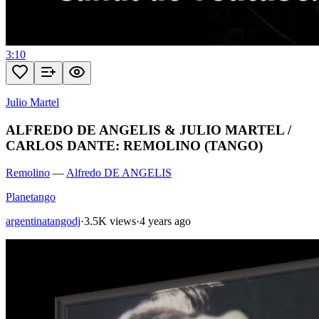
3:10
Julio Martel
ALFREDO DE ANGELIS & JULIO MARTEL /
CARLOS DANTE: REMOLINO (TANGO)
Remolino
—
Alfredo DE ANGELIS
Planetango
argentinatangodj
·
3.5K views
·
4 years ago