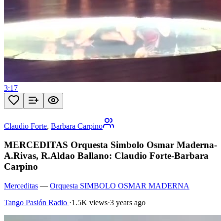
3:17
Claudio Forte
,
Barbara Carpino
MERCEDITAS Orquesta Simbolo Osmar Maderna-
A.Rivas, R.Aldao Ballano: Claudio Forte-Barbara
Carpino
Merceditas
—
Orquesta SIMBOLO OSMAR MADERNA
Tango Pasión Radio
·
1.5K views
·
3 years ago