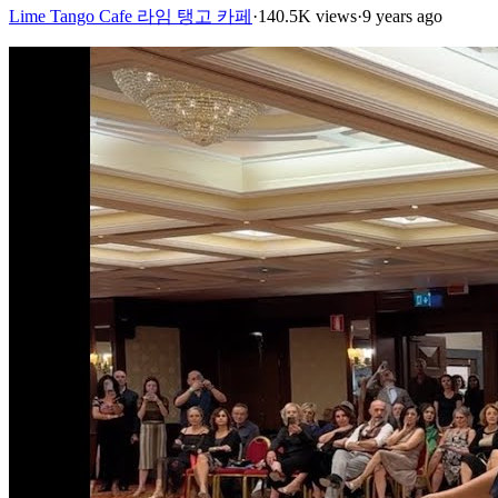
Lime Tango Cafe 라임 탱고 카페
·
140.5K views
·
9 years ago