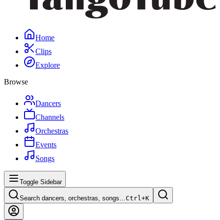
Home
Clips
Explore
Browse
Dancers
Channels
Orchestras
Events
Songs
Toggle Sidebar
Search dancers, orchestras, songs…
Ctrl+
K