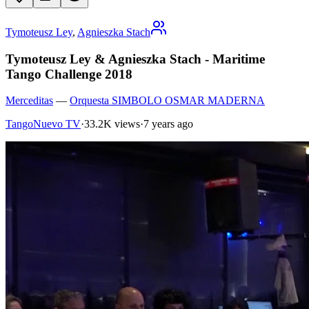
Tymoteusz Ley
,
Agnieszka Stach
Tymoteusz Ley & Agnieszka Stach - Maritime
Tango Challenge 2018
Merceditas
—
Orquesta SIMBOLO OSMAR MADERNA
TangoNuevo TV
·
33.2K views
·
7 years ago