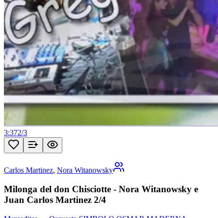
3:37
2
/
3
Carlos Martinez
,
Nora Witanowsky
Milonga del don Chisciotte - Nora Witanowsky e
Juan Carlos Martinez 2/4