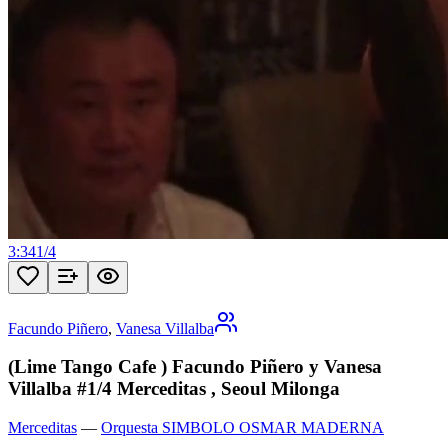
3:34
1
/
4
Facundo Piñero
,
Vanesa Villalba
(Lime Tango Cafe ) Facundo Piñero y Vanesa
Villalba #1/4 Merceditas , Seoul Milonga
Merceditas
—
Orquesta SIMBOLO OSMAR MADERNA