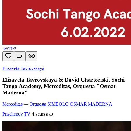
3:57
1
/
2
Elizaveta Tavrovskaya
Elizaveta Tavrovskaya & David Chartoriski, Sochi
Tango Academy, Merceditas, Orquesta "Osmar
Maderna"
Merceditas
—
Orquesta SIMBOLO OSMAR MADERNA
Prischepov TV
·
4 years ago