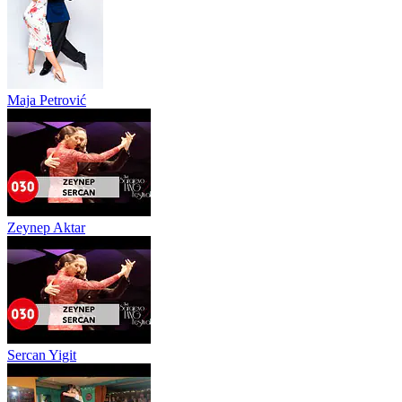
Maja Petrović
Zeynep Aktar
Sercan Yigit