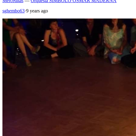
Merceditas
—
Orquesta SIMBOLO OSMAR MADERNA
sghembo63
·
9 years ago