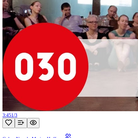
3:45
1
/
3