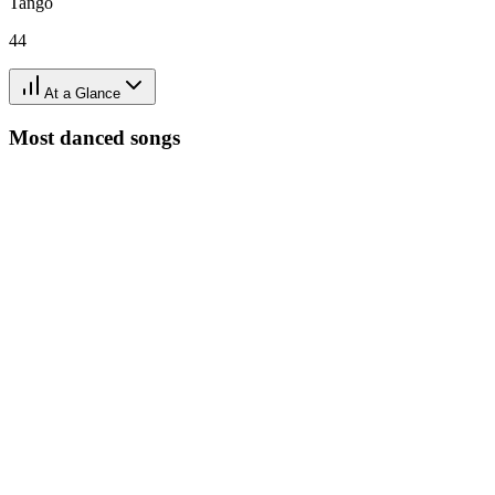
Tango
44
At a Glance
Most danced songs