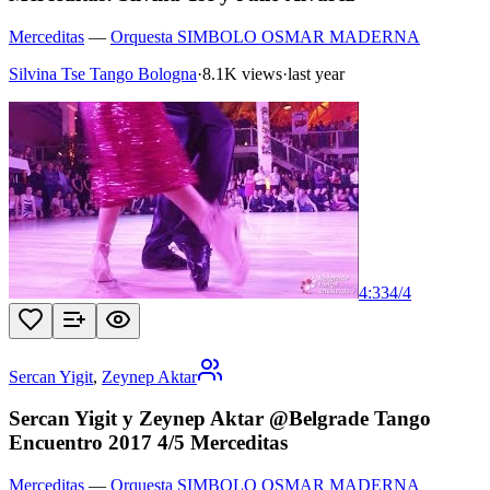
Merceditas
—
Orquesta SIMBOLO OSMAR MADERNA
Silvina Tse Tango Bologna
·
8.1K views
·
last year
4:33
4
/
4
Sercan Yigit
,
Zeynep Aktar
Sercan Yigit y Zeynep Aktar @Belgrade Tango
Encuentro 2017 4/5 Merceditas
Merceditas
—
Orquesta SIMBOLO OSMAR MADERNA