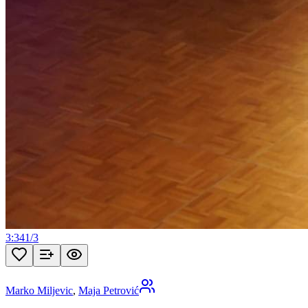
3:34
1
/
3
Marko Miljevic
,
Maja Petrović