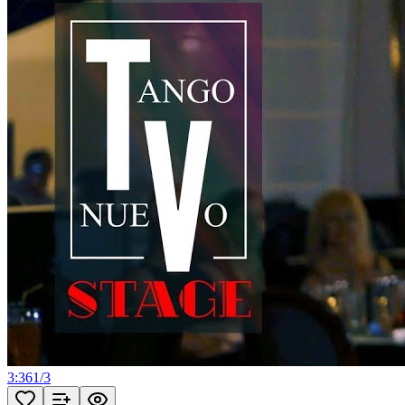
3:36
1
/
3