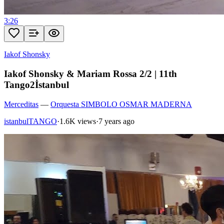
3:26
Iakof Shonsky
Iakof Shonsky & Mariam Rossa 2/2 | 11th
Tango2İstanbul
Merceditas
—
Orquesta SIMBOLO OSMAR MADERNA
istanbulTANGO
·
1.6K views
·
7 years ago