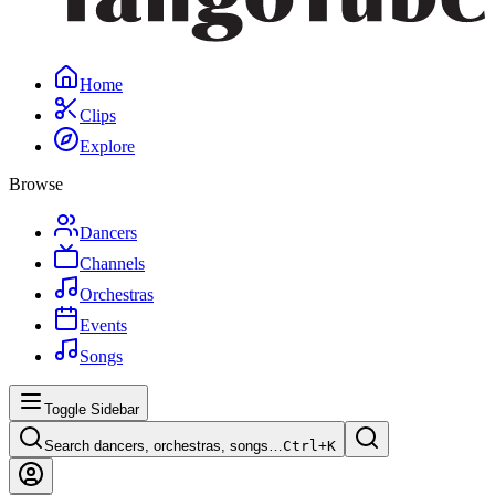
Home
Clips
Explore
Browse
Dancers
Channels
Orchestras
Events
Songs
Toggle Sidebar
Search dancers, orchestras, songs…
Ctrl+
K