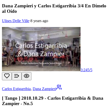
Dana Zampieri y Carlos Estigarribia 3/4 En Dímelo
al Oído
Ulises Delle Ville
·
8 years ago
3:24
5
/
5
Carlos Estigarribia
,
Dana Zampieri
[ Tango ] 2018.10.29 - Carlos Estigarribia & Dana
Zampier - No.5