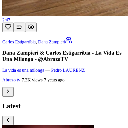
2:47
Carlos Estigarribia
,
Dana Zampieri
Dana Zampieri & Carlos Estigarribia - La Vida Es
Una Milonga - @AbrazoTV
La vida es una milonga
—
Pedro LAURENZ
Abrazo tv
·
7.3K views
·
7 years ago
Latest