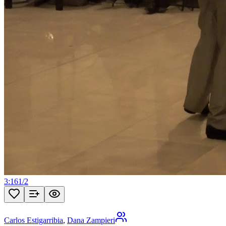
3:16
1
/
2
Carlos Estigarribia
,
Dana Zampieri