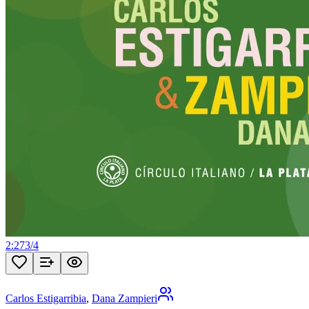
2:27
3
/
4
Carlos Estigarribia
,
Dana Zampieri