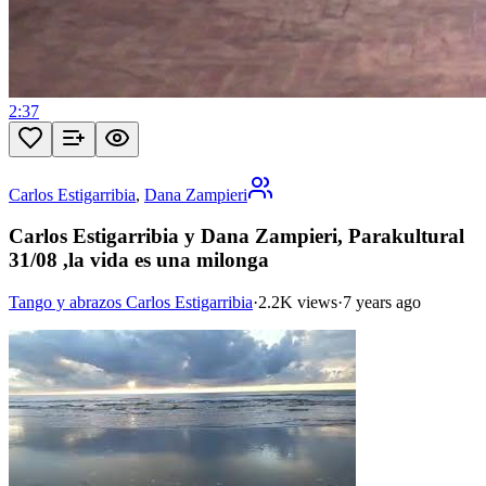
2:37
Carlos Estigarribia
,
Dana Zampieri
Carlos Estigarribia y Dana Zampieri, Parakultural
31/08 ,la vida es una milonga
Tango y abrazos Carlos Estigarribia
·
2.2K views
·
7 years ago