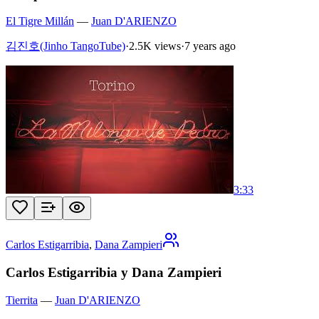
El Tigre Millán
—
Juan D'ARIENZO
김진호(Jinho TangoTube)
·
2.5K views
·
7 years ago
3:33
Carlos Estigarribia
,
Dana Zampieri
Carlos Estigarribia y Dana Zampieri
Tierrita
—
Juan D'ARIENZO