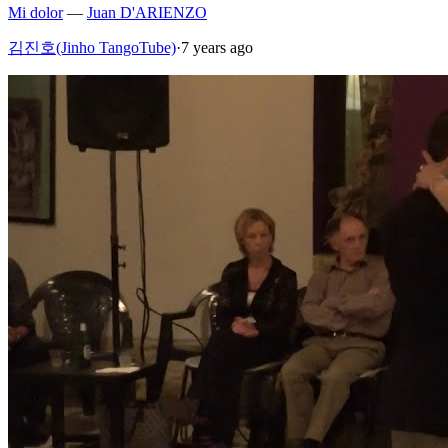
Mi dolor
—
Juan D'ARIENZO
김진호(Jinho TangoTube)
·
7 years ago