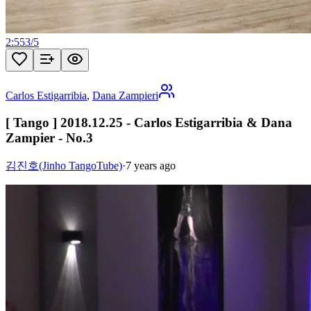
2:55
3
/
5
Carlos Estigarribia
,
Dana Zampieri
[ Tango ] 2018.12.25 - Carlos Estigarribia & Dana
Zampier - No.3
김진호(Jinho TangoTube)
·
7 years ago