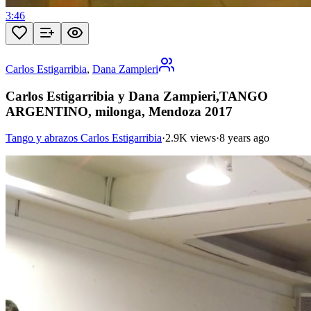
3:46
Carlos Estigarribia
,
Dana Zampieri
Carlos Estigarribia y Dana Zampieri,TANGO
ARGENTINO, milonga, Mendoza 2017
Tango y abrazos Carlos Estigarribia
·
2.9K views
·
8 years ago