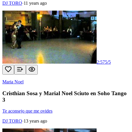
DJ TORO
·
11 years ago
2:57
5
/
5
Maria Noel
Cristhian Sosa y Marial Noel Sciuto en Soho Tango
3
Te aconsejo que me ovides
DJ TORO
·
13 years ago