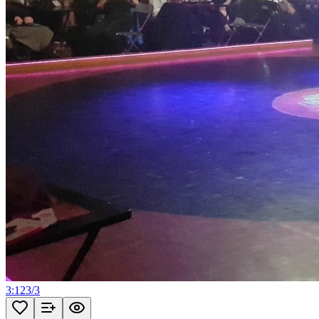
3:12
3
/
3