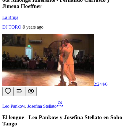
Jimena Hoeffner
La Bruja
DJ TORO
·
9 years ago
2:24
4
/
6
Leo Pankow
,
Josefina Stellato
El lengue - Leo Pankow y Josefina Stellato en Soho
Tango