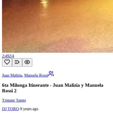
2:49
2
/
4
Juan Malizia
,
Manuela Rossi
6ta Milonga Itinerante - Juan Malizia y Manuela
Rossi 2
Tzigane Tango
DJ TORO
·
9 years ago