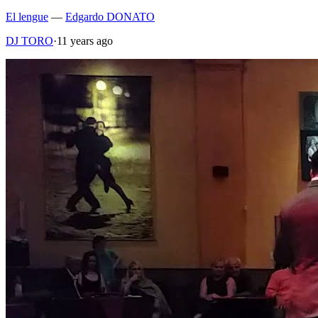
El lengue
—
Edgardo DONATO
DJ TORO
·
11 years ago