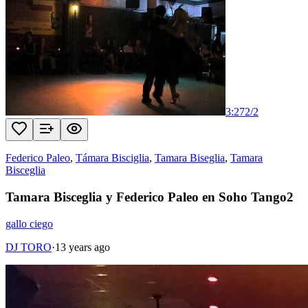
3:27
2
/
2
Federico Paleo
,
Támara Bisciglia
,
Tamara Biseglia
,
Tamara
Bisceglia
Tamara Bisceglia y Federico Paleo en Soho Tango2
gallo ciego
DJ TORO
·
13 years ago