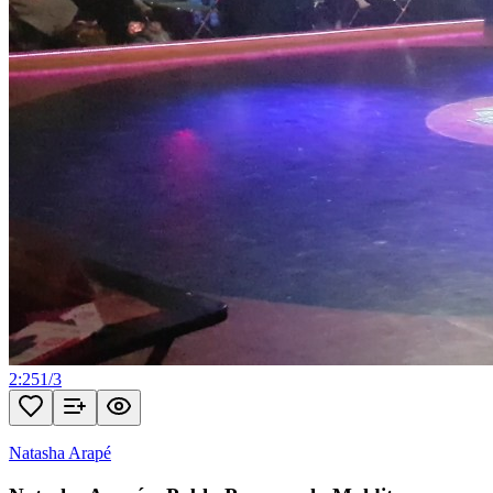
2:25
1
/
3
Natasha Arapé