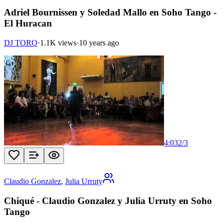
Adriel Bournissen y Soledad Mallo en Soho Tango -
El Huracan
DJ TORO
·
1.1K views
·
10 years ago
4:03
2
/
3
Claudio Gonzalez
,
Julia Urruty
Chiqué - Claudio Gonzalez y Julia Urruty en Soho
Tango