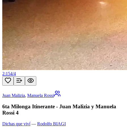
2:15
4
/
4
Juan Malizia
,
Manuela Rossi
6ta Milonga Itinerante - Juan Malizia y Manuela
Rossi 4
Dichas que viví
—
Rodolfo BIAGI