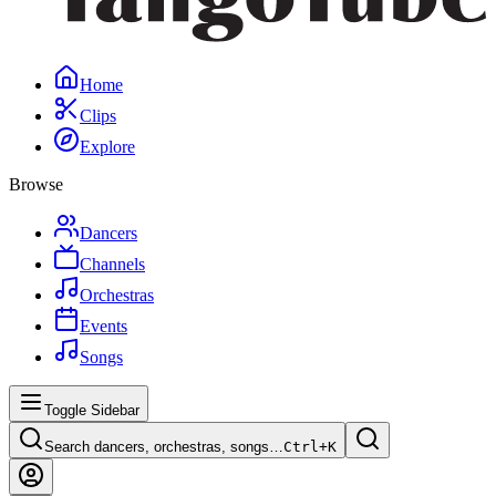
Home
Clips
Explore
Browse
Dancers
Channels
Orchestras
Events
Songs
Toggle Sidebar
Search dancers, orchestras, songs…
Ctrl+
K