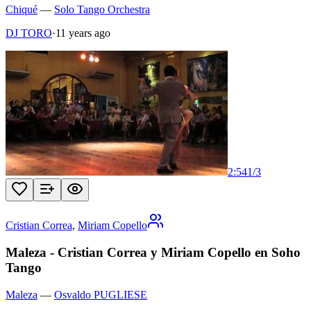
Chiqué
—
Solo Tango Orchestra
DJ TORO
·
11 years ago
2:54
1
/
3
Cristian Correa
,
Miriam Copello
Maleza - Cristian Correa y Miriam Copello en Soho
Tango
Maleza
—
Osvaldo PUGLIESE