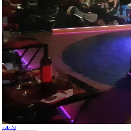
2:43
2
/
3