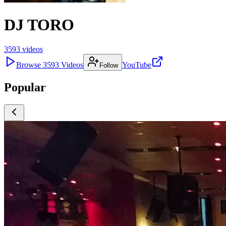
DJ TORO
3593
videos
Browse
3593
Videos
YouTube
Follow
Popular