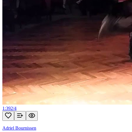
1:39
2
/
4
Adriel Bournissen