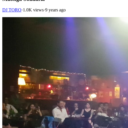
DJ TORO
·
1.0K views
·
9 years ago