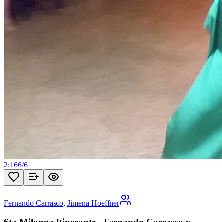
2:16
6
/
6
Fernando Carrasco
,
Jimena Hoeffner
6ta Milonga Itinerante - Fernando Carrasco y