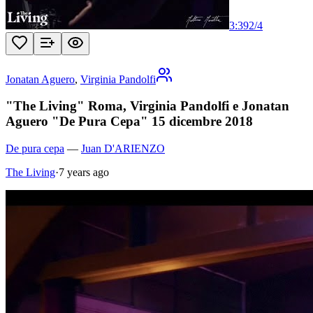
3:39
2
/
4
Jonatan Aguero
,
Virginia Pandolfi
"The Living" Roma, Virginia Pandolfi e Jonatan
Aguero "De Pura Cepa" 15 dicembre 2018
De pura cepa
—
Juan D'ARIENZO
The Living
·
7 years ago