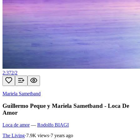
2:37
2
/
2
Mariela Sametband
Guillermo Peque y Mariela Sametband - Loca De
Amor
Loca de amor
—
Rodolfo BIAGI
The Living
·
7.9K views
·
7 years ago