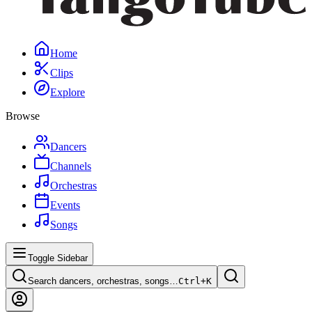
Home
Clips
Explore
Browse
Dancers
Channels
Orchestras
Events
Songs
Toggle Sidebar
Search dancers, orchestras, songs…
Ctrl+
K