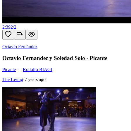
2:39
2
/
2
Octavio Fernández
Octavio Fernandez y Soledad Solo - Picante
Picante
—
Rodolfo BIAGI
The Living
·
7 years ago