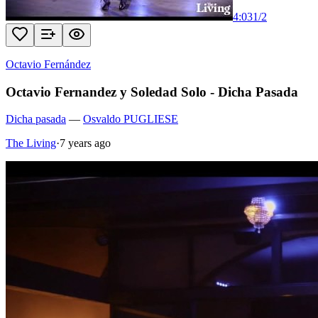
4:03
1
/
2
Octavio Fernández
Octavio Fernandez y Soledad Solo - Dicha Pasada
Dicha pasada
—
Osvaldo PUGLIESE
The Living
·
7 years ago