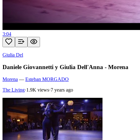
3:04
Giulia Del
Daniele Giovannetti y Giulia Dell'Anna - Morena
Morena
—
Esteban MORGADO
The Living
·
1.9K views
·
7 years ago