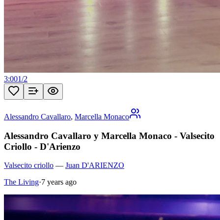
3:00
1
/
2
Alessandro Cavallaro
,
Marcella Monaco
Alessandro Cavallaro y Marcella Monaco - Valsecito
Criollo - D'Arienzo
Valsecito criollo
—
Juan D'ARIENZO
The Living
·
7 years ago