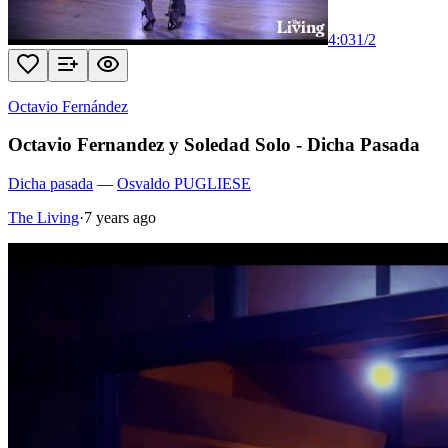
4:03
1
/
2
Octavio Fernández
Octavio Fernandez y Soledad Solo - Dicha Pasada
Dicha pasada
—
Osvaldo PUGLIESE
The Living
·
7 years ago