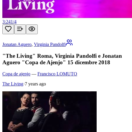
3:24
1
/
4
Jonatan Aguero
,
Virginia Pandolfi
"The Living" Roma, Virginia Pandolfi e Jonatan
Aguero "Copa de Ajenjo" 15 dicembre 2018
Copa de ajenjo
—
Francisco LOMUTO
The Living
·
7 years ago