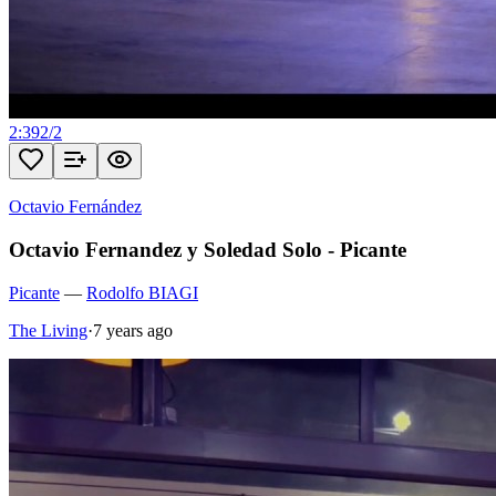
2:39
2
/
2
Octavio Fernández
Octavio Fernandez y Soledad Solo - Picante
Picante
—
Rodolfo BIAGI
The Living
·
7 years ago