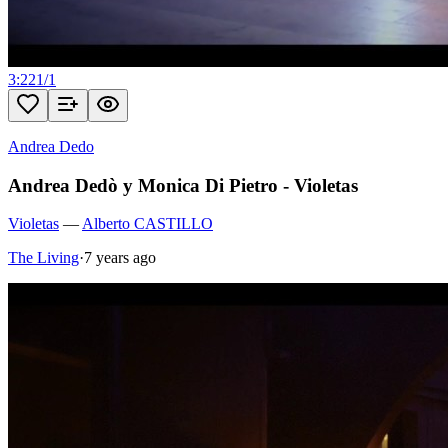
3:22
1
/
1
Andrea Dedo
Andrea Dedò y Monica Di Pietro - Violetas
Violetas
—
Alberto CASTILLO
The Living
·
7 years ago