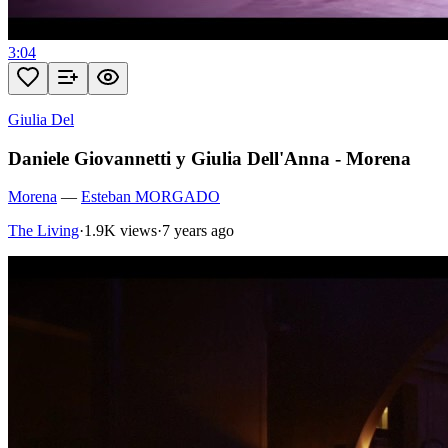
3:04
Giulia Del
Daniele Giovannetti y Giulia Dell'Anna - Morena
Morena
—
Esteban MORGADO
The Living
·
1.9K views
·
7 years ago