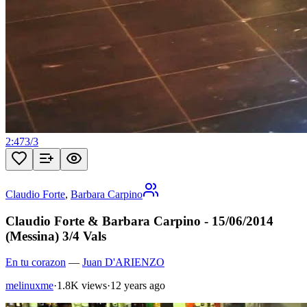
2:47
3
/
3
Claudio Forte
,
Barbara Carpino
Claudio Forte & Barbara Carpino - 15/06/2014
(Messina) 3/4 Vals
En tu corazon
—
Juan D'ARIENZO
melinuxme
·
1.8K views
·
12 years ago