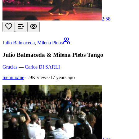
2:58
Julio Balmaceda
,
Milena Plebs
Julio Balmaceda & Milena Plebs Tango
Gracias
—
Carlos DI SARLI
melinuxme
·
1.9K views
·
17 years ago