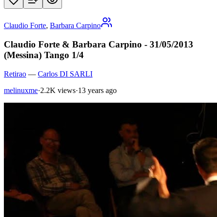
Claudio Forte
,
Barbara Carpino
Claudio Forte & Barbara Carpino - 31/05/2013
(Messina) Tango 1/4
Retirao
—
Carlos DI SARLI
melinuxme
·
2.2K views
·
13 years ago