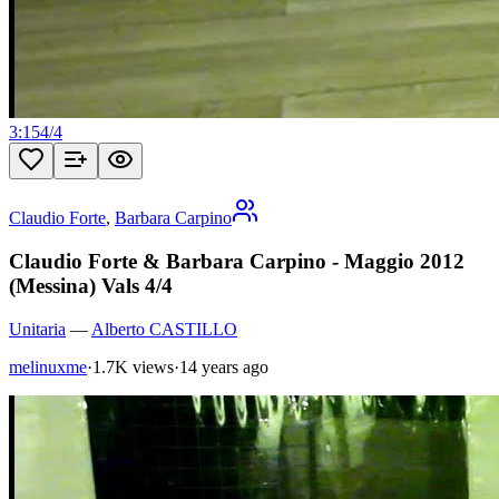
3:15
4
/
4
Claudio Forte
,
Barbara Carpino
Claudio Forte & Barbara Carpino - Maggio 2012
(Messina) Vals 4/4
Unitaria
—
Alberto CASTILLO
melinuxme
·
1.7K views
·
14 years ago