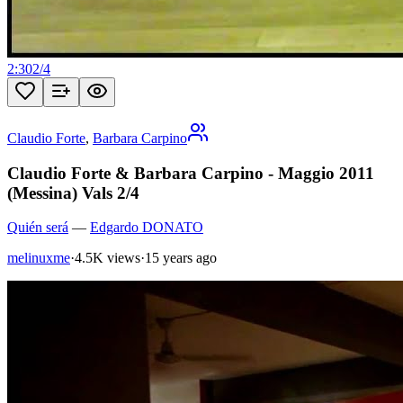
2:30
2
/
4
Claudio Forte
,
Barbara Carpino
Claudio Forte & Barbara Carpino - Maggio 2011
(Messina) Vals 2/4
Quién será
—
Edgardo DONATO
melinuxme
·
4.5K views
·
15 years ago