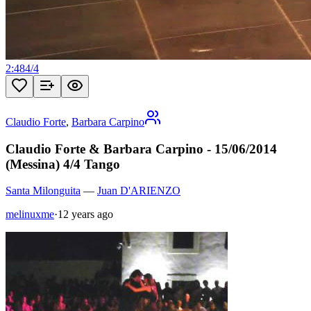
2:48
4
/
4
Claudio Forte
,
Barbara Carpino
Claudio Forte & Barbara Carpino - 15/06/2014
(Messina) 4/4 Tango
Santa Milonguita
—
Juan D'ARIENZO
melinuxme
·
12 years ago