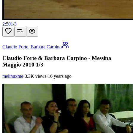
2:50
1
/
3
Claudio Forte
,
Barbara Carpino
Claudio Forte & Barbara Carpino - Messina
Maggio 2010 1/3
melinuxme
·
3.3K views
·
16 years ago