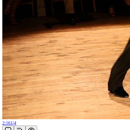
2:16
1
/
4