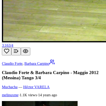
3:16
3
/
4
Claudio Forte
,
Barbara Carpino
Claudio Forte & Barbara Carpino - Maggio 2012
(Messina) Tango 3/4
Muchacha
—
Héctor VARELA
melinuxme
·
1.1K views
·
14 years ago