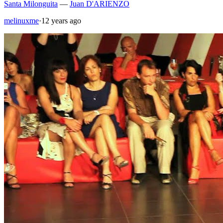
Santa Milonguita
—
Juan D'ARIENZO
melinuxme
·
12 years ago