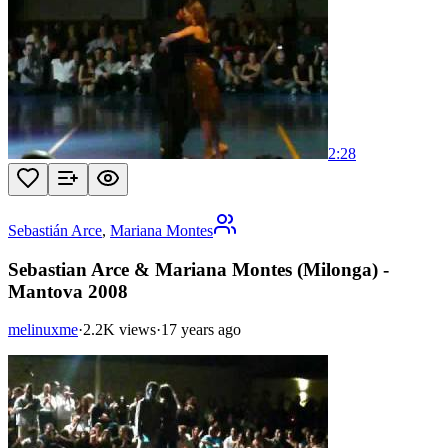
2:28
Sebastián Arce
,
Mariana Montes
Sebastian Arce & Mariana Montes (Milonga) -
Mantova 2008
melinuxme
·
2.2K views
·
17 years ago