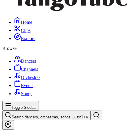
Home
Clips
Explore
Browse
Dancers
Channels
Orchestras
Events
Songs
Toggle Sidebar
Search dancers, orchestras, songs…
Ctrl+
K