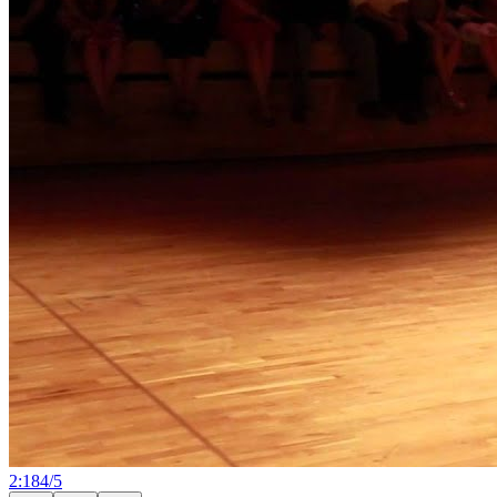
2:18
4
/
5