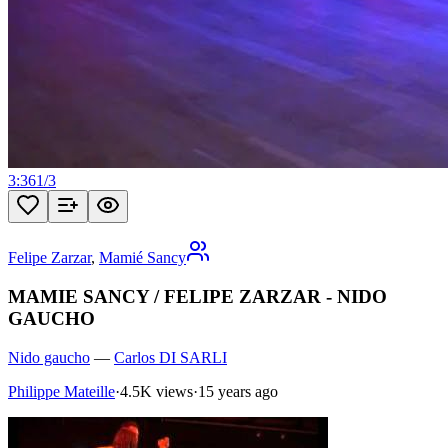
3:36
1
/
3
Felipe Zarzar
,
Mamié Sancy
MAMIE SANCY / FELIPE ZARZAR - NIDO
GAUCHO
Nido gaucho
—
Carlos DI SARLI
Philippe Mateille
·
4.5K views
·
15 years ago