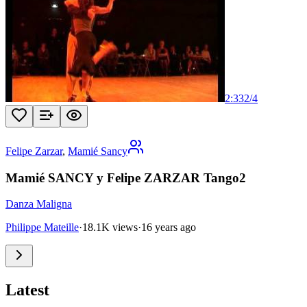
2:33
2
/
4
Felipe Zarzar
,
Mamié Sancy
Mamié SANCY y Felipe ZARZAR Tango2
Danza Maligna
Philippe Mateille
·
18.1K views
·
16 years ago
Latest