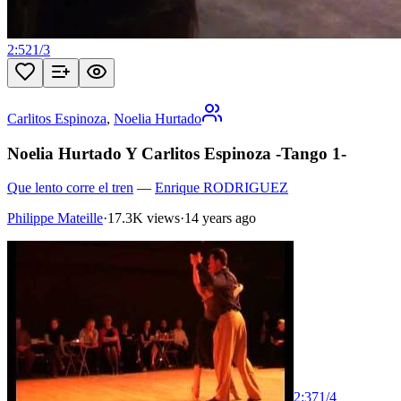
2:52
1
/
3
Carlitos Espinoza
,
Noelia Hurtado
Noelia Hurtado Y Carlitos Espinoza -Tango 1-
Que lento corre el tren
—
Enrique RODRIGUEZ
Philippe Mateille
·
17.3K views
·
14 years ago
2:37
1
/
4