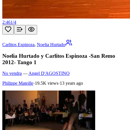
2:46
1
/
4
Carlitos Espinoza
,
Noelia Hurtado
Noelia Hurtado y Carlitos Espinoza -San Remo
2012- Tango 1
No vendra
—
Angel D'AGOSTINO
Philippe Mateille
·
19.5K views
·
13 years ago