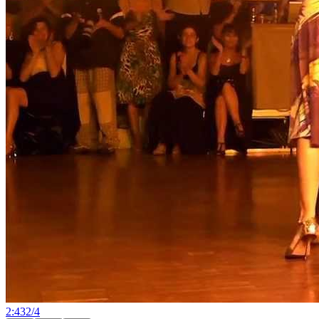
2:43
2
/
4