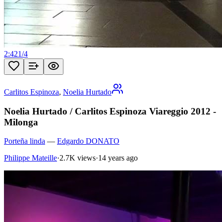
2:42
1
/
4
Carlitos Espinoza
,
Noelia Hurtado
Noelia Hurtado / Carlitos Espinoza Viareggio 2012 -
Milonga
Porteña linda
—
Edgardo DONATO
Philippe Mateille
·
2.7K views
·
14 years ago