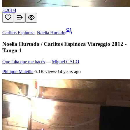
3:20
1
/
4
Carlitos Espinoza
,
Noelia Hurtado
Noelia Hurtado / Carlitos Espinoza Viareggio 2012 -
Tango 1
Que falta que me hacés
—
Miguel CALO
Philippe Mateille
·
5.1K views
·
14 years ago