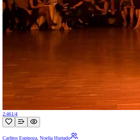
2:46
1
/
4
Carlitos Espinoza
,
Noelia Hurtado