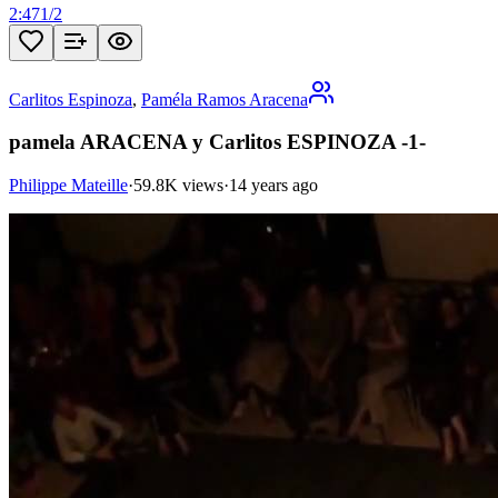
2:47
1
/
2
Carlitos Espinoza
,
Paméla Ramos Aracena
pamela ARACENA y Carlitos ESPINOZA -1-
Philippe Mateille
·
59.8K views
·
14 years ago