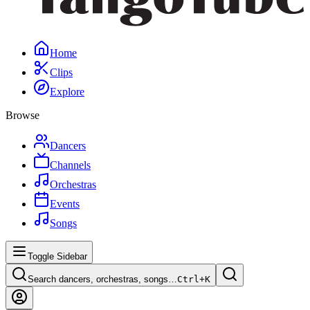
Home
Clips
Explore
Browse
Dancers
Channels
Orchestras
Events
Songs
Toggle Sidebar
Search dancers, orchestras, songs…
Ctrl+
K