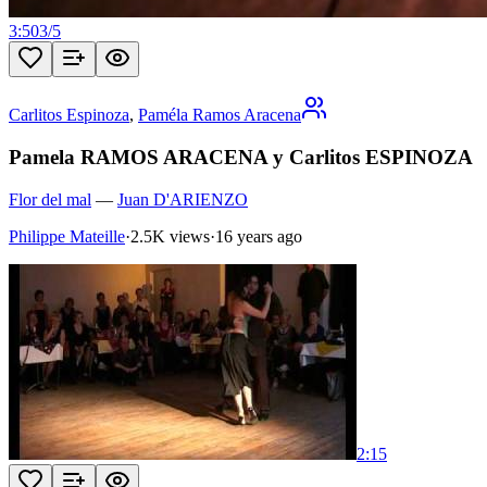
3:50
3
/
5
Carlitos Espinoza
,
Paméla Ramos Aracena
Pamela RAMOS ARACENA y Carlitos ESPINOZA
Flor del mal
—
Juan D'ARIENZO
Philippe Mateille
·
2.5K views
·
16 years ago
2:15