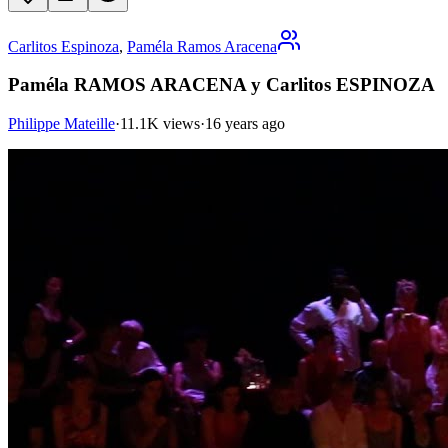
Carlitos Espinoza
,
Paméla Ramos Aracena
Paméla RAMOS ARACENA y Carlitos ESPINOZA
Philippe Mateille
·
11.1K views
·
16 years ago