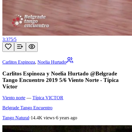
3:37
5
/
5
Carlitos Espinoza
,
Noelia Hurtado
Carlitos Espinoza y Noelia Hurtado @Belgrade
Tango Encuentro 2019 5/6 Viento Norte - Típica
Víctor
Viento norte
—
Típica VICTOR
Belgrade Tango Encuentro
Tango Natural
·
14.4K views
·
6 years ago