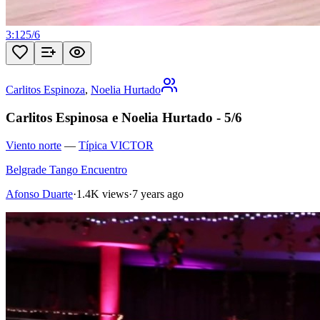
3:12
5
/
6
Carlitos Espinoza
,
Noelia Hurtado
Carlitos Espinosa e Noelia Hurtado - 5/6
Viento norte
—
Típica VICTOR
Belgrade Tango Encuentro
Afonso Duarte
·
1.4K views
·
7 years ago