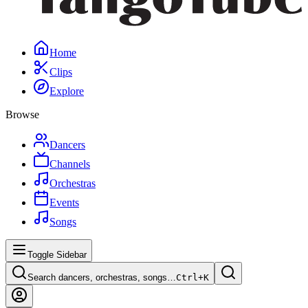
Home
Clips
Explore
Browse
Dancers
Channels
Orchestras
Events
Songs
Toggle Sidebar
Search dancers, orchestras, songs…
Ctrl+
K