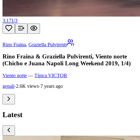
3:17
1
/
3
Rino Fraina
,
Graziella Pulvirenti
Rino Fraina & Graziella Pulvirenti, Viento norte
(Chicho e Juana Napoli Long Weekend 2019, 1/4)
Viento norte
—
Típica VICTOR
genali
·
2.6K views
·
7 years ago
Latest