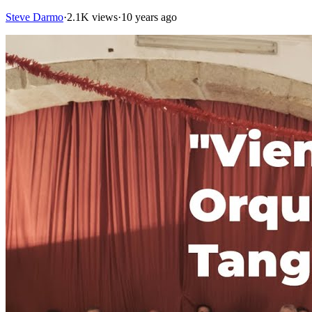
Steve Darmo
·
2.1K views
·
10 years ago