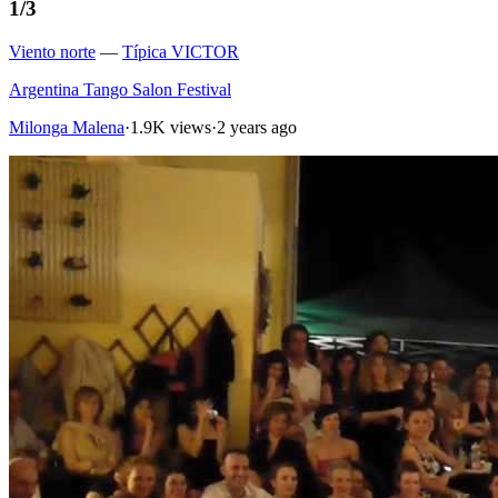
1/3
Viento norte
—
Típica VICTOR
Argentina Tango Salon Festival
Milonga Malena
·
1.9K views
·
2 years ago