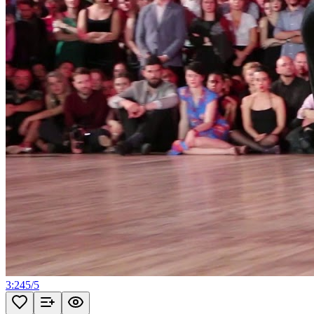
3:24
5
/
5