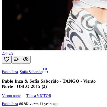
2:44
2
/
2
Pablo Inza
,
Sofia Saborido
Pablo Inza & Sofia Saborido - TANGO - Viento
Norte - OSLO 2015 (2)
Viento norte
—
Típica VICTOR
Pablo Inza
·
86.8K views
·
11 years ago