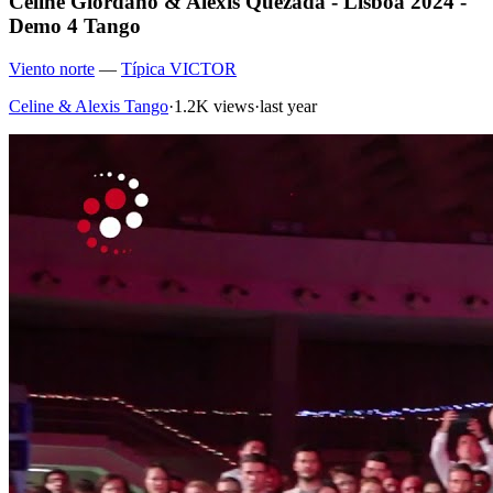
Celine Giordano & Alexis Quezada - Lisboa 2024 -
Demo 4 Tango
Viento norte
—
Típica VICTOR
Celine & Alexis Tango
·
1.2K views
·
last year