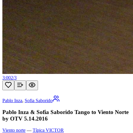
3:00
2
/
3
Pablo Inza
,
Sofia Saborido
Pablo Inza & Sofia Saborido Tango to Viento Norte
by OTV 5.14.2016
Viento norte
—
Típica VICTOR