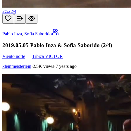
2:52
2
/
4
Pablo Inza
,
Sofia Saborido
2019.05.05 Pablo Inza & Sofia Saborido (2/4)
Viento norte
—
Típica VICTOR
kleinmeisterlein
·
2.5K views
·
7 years ago