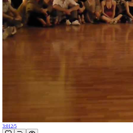
3:01
2
/
5