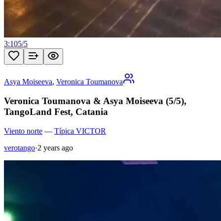
3:10
5
/
5
Asya Moiseeva
,
Veronica Toumanova
Veronica Toumanova & Asya Moiseeva (5/5),
TangoLand Fest, Catania
Viento norte
—
Típica VICTOR
verotango
·
2 years ago