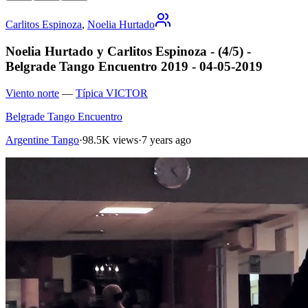
Carlitos Espinoza
,
Noelia Hurtado
Noelia Hurtado y Carlitos Espinoza - (4/5) -
Belgrade Tango Encuentro 2019 - 04-05-2019
Viento norte
—
Típica VICTOR
Belgrade Tango Encuentro
Argentine Tango
·
98.5K views
·
7 years ago