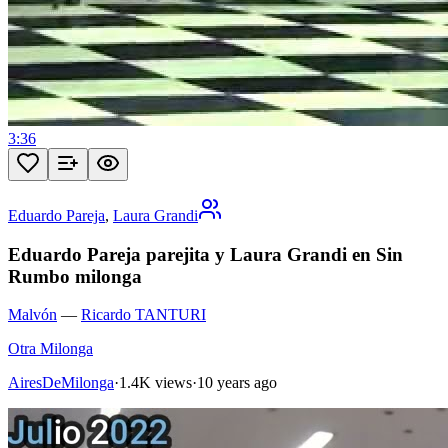
3:36
Eduardo Pareja
,
Laura Grandi
Eduardo Pareja parejita y Laura Grandi en Sin
Rumbo milonga
Malvón
—
Ricardo TANTURI
Otra Milonga
AiresDeMilonga
·
1.4K views
·
10 years ago