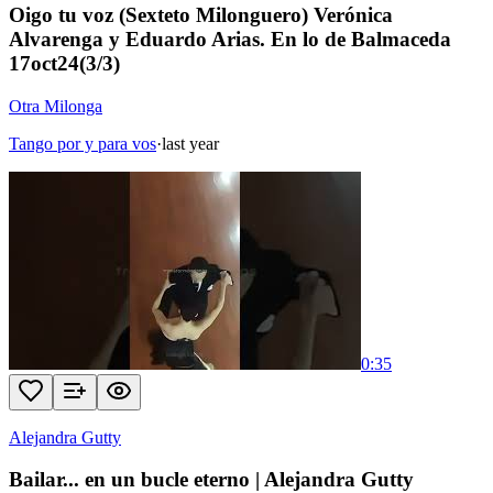
Oigo tu voz (Sexteto Milonguero) Verónica
Alvarenga y Eduardo Arias. En lo de Balmaceda
17oct24(3/3)
Otra Milonga
Tango por y para vos
·
last year
0:35
Alejandra Gutty
Bailar... en un bucle eterno | Alejandra Gutty