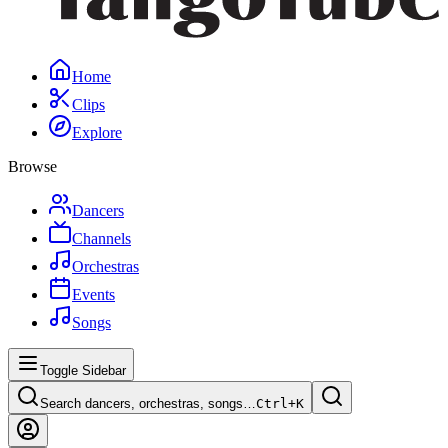
Home
Clips
Explore
Browse
Dancers
Channels
Orchestras
Events
Songs
Toggle Sidebar
Search dancers, orchestras, songs…
Ctrl+
K