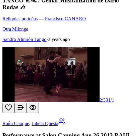
TANGO 👞👠 / Genial Musicalización de Darío
Rodas 🎶
Reliquias porteñas
—
Francisco CANARO
Otra Milonga
Sandro Almirón Tango
·
3 years ago
2:33
1
/
1
Raúli Choque
,
Julieta Questa
Performance at Salon Canning Aug 26 2013 RAUL