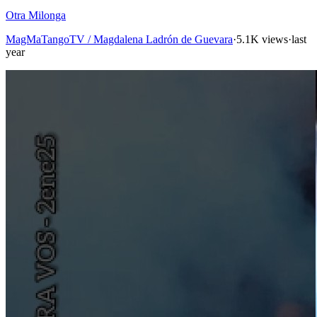
Otra Milonga
MagMaTangoTV / Magdalena Ladrón de Guevara
·
5.1K views
·
last
year