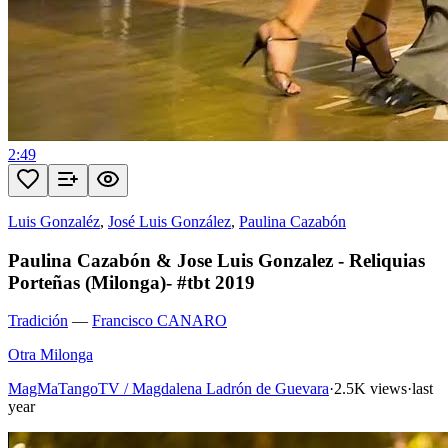
2:49
Luis Gonzaléz
,
José Luis González
,
Paulina Cazabón
Paulina Cazabón & Jose Luis Gonzalez - Reliquias
Porteñas (Milonga)- #tbt 2019
Tradición
—
Francisco CANARO
Otra Milonga
MagMaTangoTV / Magdalena Ladrón de Guevara
·
2.5K views
·
last
year