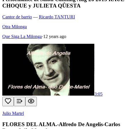
CHOQUE y JULIETA QÛESTA
Cantor de barrio
—
Ricardo TANTURI
Otra Milonga
Que Siga La Milonga
·
12 years ago
3:05
Julio Martel
FLORES DEL ALMA.-Alfredo De Angelis-Carlos