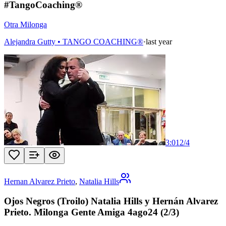
#TangoCoaching®
Otra Milonga
Alejandra Gutty • TANGO COACHING®
·
last year
3:01
2
/
4
Hernan Alvarez Prieto
,
Natalia Hills
Ojos Negros (Troilo) Natalia Hills y Hernán Alvarez
Prieto. Milonga Gente Amiga 4ago24 (2/3)