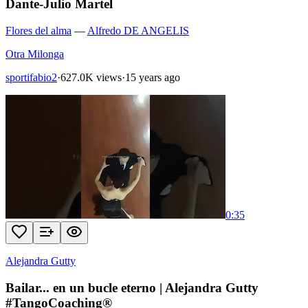
Dante-Julio Martel
Flores del alma
—
Alfredo DE ANGELIS
Otra Milonga
sportifabio2
·
627.0K views
·
15 years ago
0:35
Alejandra Gutty
Bailar... en un bucle eterno | Alejandra Gutty
#TangoCoaching®