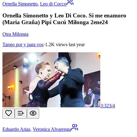
Ornella Simonetto
,
Leo di Cocco
Ornella Simonetto y Leo Di Coco. Si me enamoro
(Maria Graña) Pipí Cucú Milonga 2ene24
Otra Milonga
Tango por y para vos
·
1.2K views
·
last year
3:32
3
/
4
Eduardo Arias
,
Veronica Alvarenga