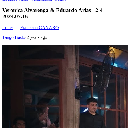
Veronica Alvarenga & Eduardo Arias - 2-4 -
2024.07.16
Lunes
—
Francisco CANARO
Tango Basto
·
2 years ago