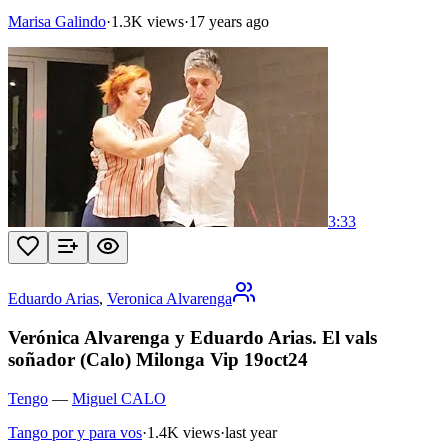
Marisa Galindo
·
1.3K views
·
17 years ago
3:33
Eduardo Arias
,
Veronica Alvarenga
Verónica Alvarenga y Eduardo Arias. El vals
soñador (Calo) Milonga Vip 19oct24
Tengo
—
Miguel CALO
Tango por y para vos
·
1.4K views
·
last year