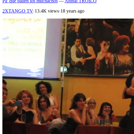
Pa' que bailen los muchachos
—
Anibal TROILO
2XTANGO TV
·
13.4K views
·
18 years ago