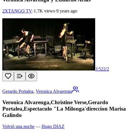
2XTANGO TV
·
1.7K views
·
9 years ago
3:52
2
/
2
Gerardo Portalea
,
Veronica Alvarenga
Veronica Alvarenga,Christine Verse,Gerardo
Portalea,Espectaculo "La Milonga'direccion Marisa
Galindo
Volvió una noche
—
Hugo DIAZ