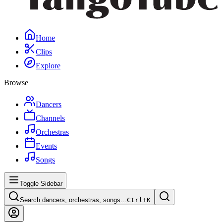
Home
Clips
Explore
Browse
Dancers
Channels
Orchestras
Events
Songs
Toggle Sidebar
Search dancers, orchestras, songs…
Ctrl+
K