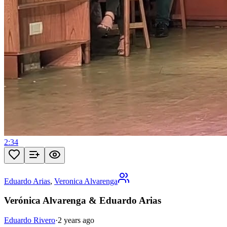
2:34
Eduardo Arias
,
Veronica Alvarenga
Verónica Alvarenga & Eduardo Arias
Eduardo Rivero
·
2 years ago