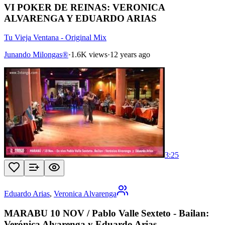
VI POKER DE REINAS: VERONICA
ALVARENGA Y EDUARDO ARIAS
Tu Vieja Ventana - Original Mix
Junando Milongas®
·
1.6K views
·
12 years ago
3:25
Eduardo Arias
,
Veronica Alvarenga
MARABU 10 NOV / Pablo Valle Sexteto - Bailan:
Verónica Alvarenga y Eduardo Arias