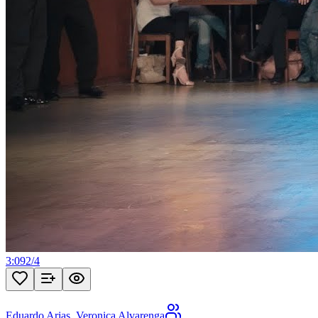
3:09
2
/
4
Eduardo Arias
,
Veronica Alvarenga