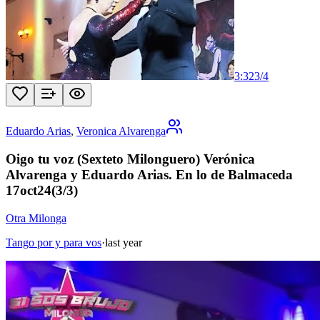
3:32
3
/
4
Eduardo Arias
,
Veronica Alvarenga
Oigo tu voz (Sexteto Milonguero) Verónica
Alvarenga y Eduardo Arias. En lo de Balmaceda
17oct24(3/3)
Otra Milonga
Tango por y para vos
·
last year