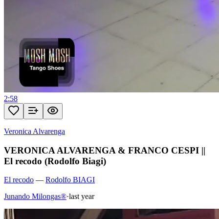
2:58
Veronica Alvarenga
VERONICA ALVARENGA & FRANCO CESPI ||
El recodo (Rodolfo Biagi)
El recodo
—
Rodolfo BIAGI
Junando Milongas®
·
last year