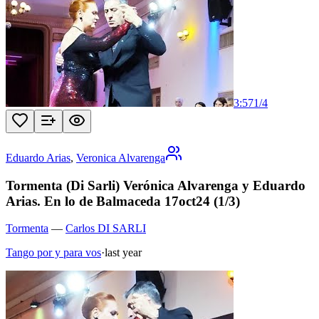
3:57
1
/
4
Eduardo Arias
,
Veronica Alvarenga
Tormenta (Di Sarli) Verónica Alvarenga y Eduardo
Arias. En lo de Balmaceda 17oct24 (1/3)
Tormenta
—
Carlos DI SARLI
Tango por y para vos
·
last year