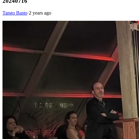
20240716
Tango Basto
·
2 years ago