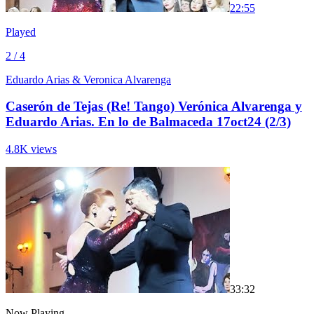
2
2:55
Played
2 / 4
Eduardo Arias & Veronica Alvarenga
Caserón de Tejas (Re! Tango) Verónica Alvarenga y
Eduardo Arias. En lo de Balmaceda 17oct24 (2/3)
4.8K views
3
3:32
Now Playing