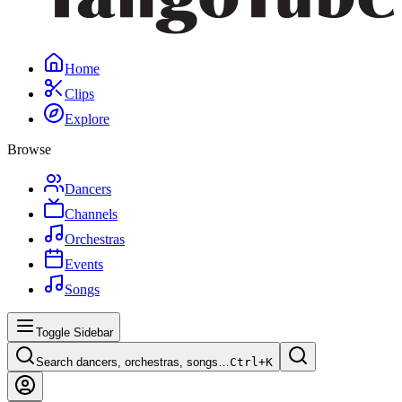
Home
Clips
Explore
Browse
Dancers
Channels
Orchestras
Events
Songs
Toggle Sidebar
Search dancers, orchestras, songs…
Ctrl+
K