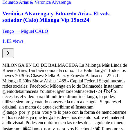
Eduardo Arias & Veronica Alvarenga
Verónica Alvarenga y Eduardo Arias. El vals
soñador (Calo) Milonga Vip 19oct24
Tengo
— Miguel CALO
1.4K views
MILONGA EN LO DE BALMACEDA La Milonga Más Linda de
Buenos Aires También conocida como: "La Balmilonga" Todos los
jueves 20.30hs Clases: Stella Baez y Ernesto Balmaceda 22hs La
Milonga 0.30hs Show Alsina 1465 - Capital Federal Seguí nuestras
redes sociales: Facebook: Milonga en lo de Balmaceda Instagram:
@enlodebalmaceda Youtube: @enlodebalmaceda4724 💃💃💃💃 Si
necesitas el video para difundirte o difundir el tango, lo podés
utilizar siempre y cuando conserve la marca de agua. Si querés el
original, sin marca de agua escribime al Instagram:
@tango_por_y_para_vos y te lo paso con la forma de mencionarme
en los créditos ya que tengo los derechos de autor sobre el material
audiovisual. Podes encontrarme en las redes de la siguiente manera:
Instagram: 📽️@tango_por_y_para_vos Facebook: 📽️ Tango por y