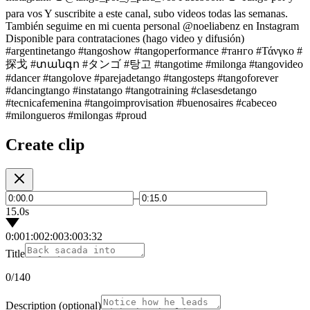
para vos Y suscribite a este canal, subo videos todas las semanas.
También seguime en mi cuenta personal @noeliabenz en Instagram
Disponible para contrataciones (hago video y difusión)
#argentinetango #tangoshow #tangoperformance #танго #Τάνγκο #
探戈 #տանգո #タンゴ #탕고 #tangotime #milonga #tangovideo
#dancer #tangolove #parejadetango #tangosteps #tangoforever
#dancingtango #instatango #tangotraining #clasesdetango
#tecnicafemenina #tangoimprovisation #buenosaires #cabeceo
#milongueros #milongas #proud
Create clip
–
15.0s
0:00
1:00
2:00
3:00
3:32
Title
0
/140
Description
(optional)