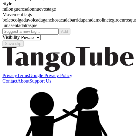
Style
milonguero
salon
nuevo
stage
Movement tags
boleo
colgada
volcada
gancho
sacada
barrida
parada
molinete
giro
enrosqu
luna
sentada
traspie
Add
Visibility
Save clip
Privacy
Terms
Google Privacy Policy
Contact
About
Support Us