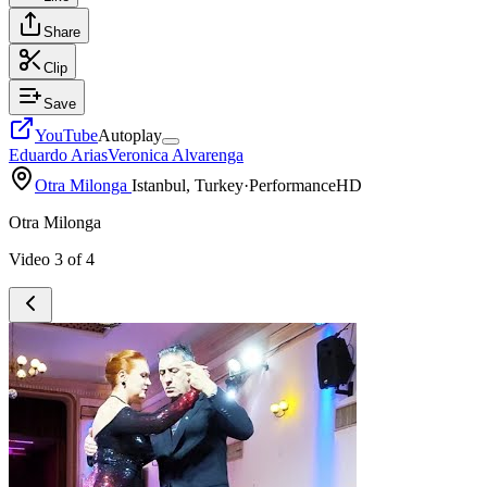
Share
Clip
Save
YouTube
Autoplay
Eduardo Arias
Veronica Alvarenga
Otra Milonga
Istanbul, Turkey
·
Performance
HD
Otra Milonga
Video
3
of
4