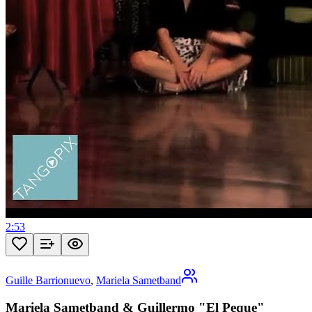
2:53
Guille Barrionuevo
,
Mariela Sametband
Mariela Sametband & Guillermo "El Peque"