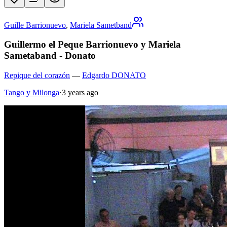
Guille Barrionuevo
,
Mariela Sametband
Guillermo el Peque Barrionuevo y Mariela
Sametaband - Donato
Repique del corazón
—
Edgardo DONATO
Tango y Milonga
·
3 years ago