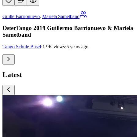
Guille Barrionuevo
,
Mariela Sametband
OsterTango 2019 Guillermo Barrionuevo & Mariela
Sametband
Tango Schule Basel
·
1.9K views
·
5 years ago
Latest