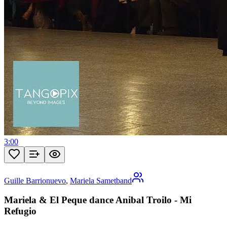
3:00
Guille Barrionuevo
,
Mariela Sametband
Mariela & El Peque dance Anibal Troilo - Mi
Refugio