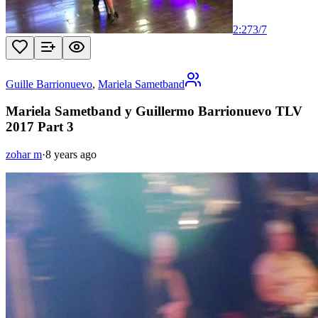
2:27
3
/
7
Guille Barrionuevo
,
Mariela Sametband
Mariela Sametband y Guillermo Barrionuevo TLV
2017 Part 3
zohar m
·
8 years ago