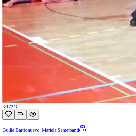
3:17
2
/
3
Guille Barrionuevo
,
Mariela Sametband