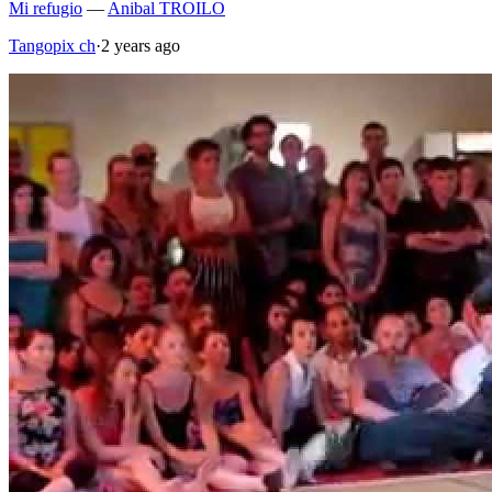
Mi refugio
—
Anibal TROILO
Tangopix ch
·
2 years ago