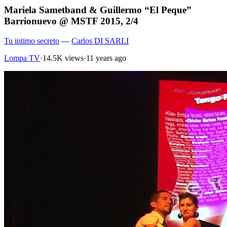
Mariela Sametband & Guillermo “El Peque”
Barrionuevo @ MSTF 2015, 2/4
Tu intimo secreto
—
Carlos DI SARLI
Lompa TV
·
14.5K views
·
11 years ago