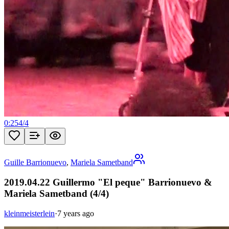
0:25
4
/
4
Guille Barrionuevo
,
Mariela Sametband
2019.04.22 Guillermo "El peque" Barrionuevo &
Mariela Sametband (4/4)
kleinmeisterlein
·
7 years ago