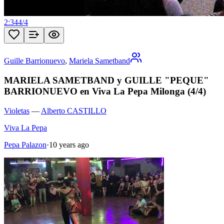
2:34
4
/
4
Guille Barrionuevo
,
Mariela Sametband
MARIELA SAMETBAND y GUILLE "PEQUE"
BARRIONUEVO en Viva La Pepa Milonga (4/4)
Violetas
—
Alberto CASTILLO
Viva La Pepa
Pepa Palazon
·
10 years ago