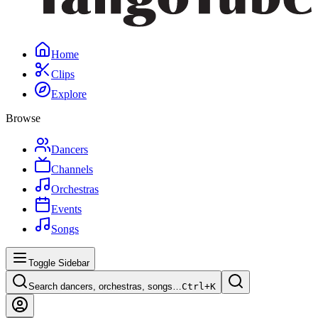
Home
Clips
Explore
Browse
Dancers
Channels
Orchestras
Events
Songs
Toggle Sidebar
Search dancers, orchestras, songs…
Ctrl+
K