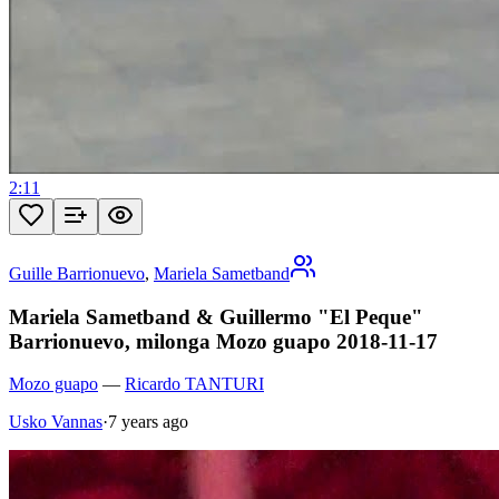
2:11
Guille Barrionuevo
,
Mariela Sametband
Mariela Sametband & Guillermo "El Peque"
Barrionuevo, milonga Mozo guapo 2018-11-17
Mozo guapo
—
Ricardo TANTURI
Usko Vannas
·
7 years ago