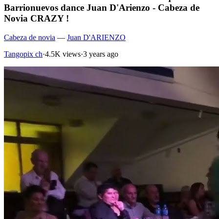
Barrionuevos dance Juan D'Arienzo - Cabeza de
Novia CRAZY !
Cabeza de novia
—
Juan D'ARIENZO
Tangopix ch
·
4.5K views
·
3 years ago