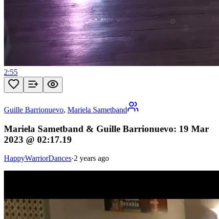
2:55
Guille Barrionuevo
,
Mariela Sametband
Mariela Sametband & Guille Barrionuevo: 19 Mar
2023 @ 02:17.19
HappyWarriorDances
·
2 years ago