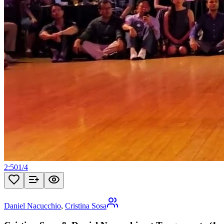
2:50
1
/
4
Daniel Nacucchio
,
Cristina Sosa