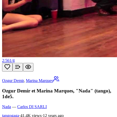
2:56
1
/
4
Ozgur Demir
,
Marina Marques
Ozgur Demir et Marina Marques, "Nada" (tango),
1de5.
Nada
—
Carlos DI SARLI
tangogaga
·
41.4K views
·
12 years ago