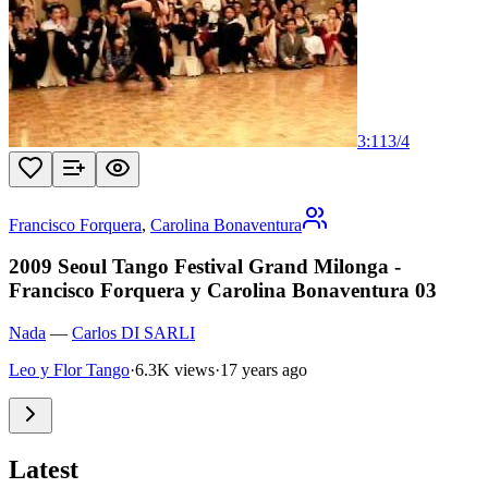
3:11
3
/
4
Francisco Forquera
,
Carolina Bonaventura
2009 Seoul Tango Festival Grand Milonga -
Francisco Forquera y Carolina Bonaventura 03
Nada
—
Carlos DI SARLI
Leo y Flor Tango
·
6.3K views
·
17 years ago
Latest