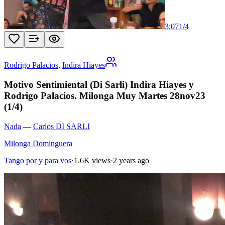
3:07
1
/
4
Rodrigo Palacios
,
Indira Hiayes
Motivo Sentimiental (Di Sarli) Indira Hiayes y
Rodrigo Palacios. Milonga Muy Martes 28nov23
(1/4)
Nada
—
Carlos DI SARLI
Milonga Dominguera
Tango por y para vos
·
1.6K views
·
2 years ago