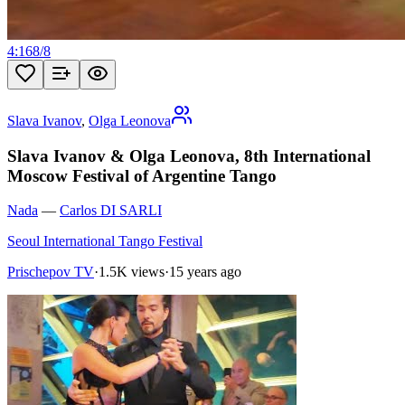
4:16
8
/
8
Slava Ivanov
,
Olga Leonova
Slava Ivanov & Olga Leonova, 8th International
Moscow Festival of Argentine Tango
Nada
—
Carlos DI SARLI
Seoul International Tango Festival
Prischepov TV
·
1.5K views
·
15 years ago