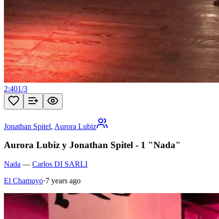
2:40
1
/
3
Jonathan Spitel
,
Aurora Lubiz
Aurora Lubiz y Jonathan Spitel - 1 "Nada"
Nada
—
Carlos DI SARLI
El Chamuyo
·
7 years ago