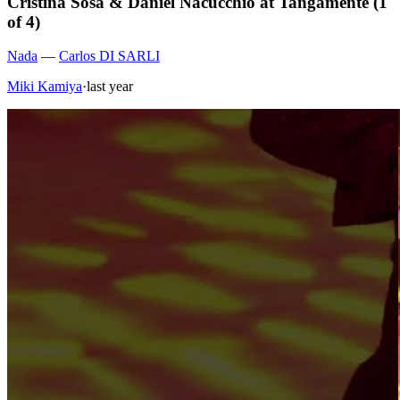
Cristina Sosa & Daniel Nacucchio at Tangamente (1
of 4)
Nada
—
Carlos DI SARLI
Miki Kamiya
·
last year