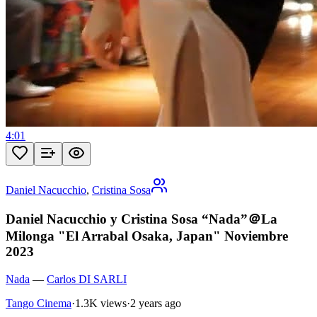
4:01
Daniel Nacucchio
,
Cristina Sosa
Daniel Nacucchio y Cristina Sosa “Nada”＠La
Milonga "El Arrabal Osaka, Japan" Noviembre
2023
Nada
—
Carlos DI SARLI
Tango Cinema
·
1.3K views
·
2 years ago