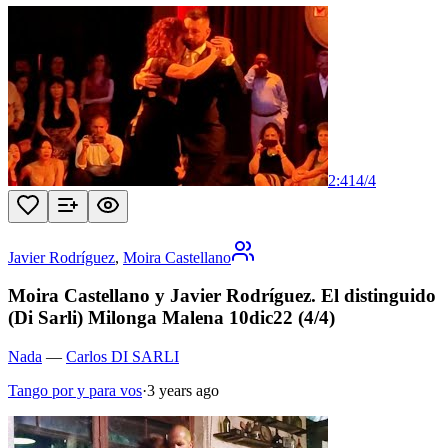
2:41
4
/
4
Javier Rodríguez
,
Moira Castellano
Moira Castellano y Javier Rodríguez. El distinguido
(Di Sarli) Milonga Malena 10dic22 (4/4)
Nada
—
Carlos DI SARLI
Tango por y para vos
·
3 years ago