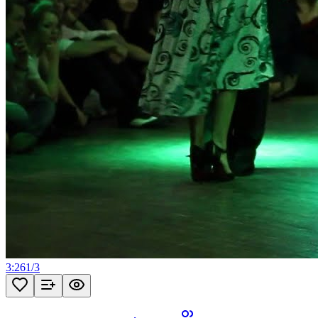
3:26
1
/
3