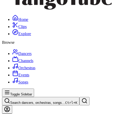
Home
Clips
Explore
Browse
Dancers
Channels
Orchestras
Events
Songs
Toggle Sidebar
Search dancers, orchestras, songs…
Ctrl+
K