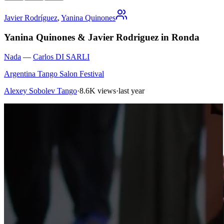
Javier Rodríguez
,
Yanina Quinones
Yanina Quinones & Javier Rodriguez in Ronda
Nada
—
Carlos DI SARLI
Argentina Tango Salon Festival
Alexey Sobolev Tango
·
8.6K views
·
last year