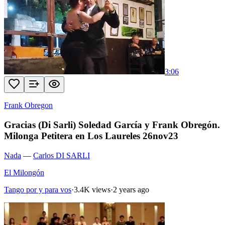
3:06
Frank Obregon
Gracias (Di Sarli) Soledad García y Frank Obregón.
Milonga Petitera en Los Laureles 26nov23
Nada
—
Carlos DI SARLI
El Milongón
Tango por y para vos
·
3.4K views
·
2 years ago