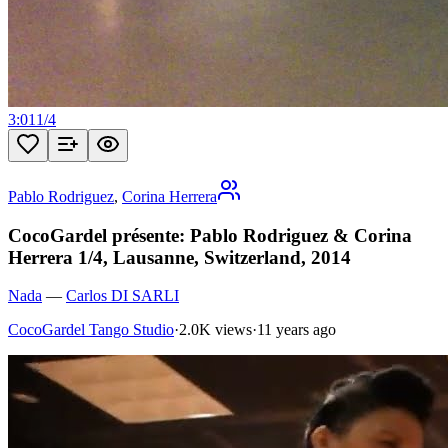
3:01
1
/
4
Pablo Rodriguez
,
Corina Herrera
CocoGardel présente: Pablo Rodriguez & Corina
Herrera 1/4, Lausanne, Switzerland, 2014
Nada
—
Carlos DI SARLI
CocoGardel Tango Studio
·
2.0K views
·
11 years ago