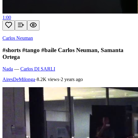
1:00
Carlos Neuman
#shorts #tango #baile Carlos Neuman, Samanta
Ortega
Nada
—
Carlos DI SARLI
AiresDeMilonga
·
8.2K views
·
2 years ago