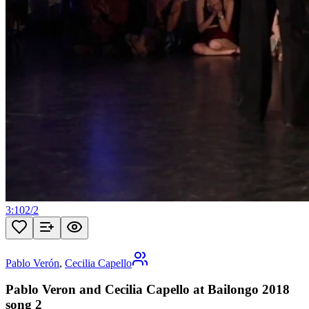
3:10
2
/
2
Pablo Verón
,
Cecilia Capello
Pablo Veron and Cecilia Capello at Bailongo 2018
song 2