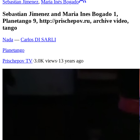
Sebastian Jimenez
,
Maria Inés Bogado
Sebastian Jimenez and Maria Ines Bogado 1,
Planetango 9, http://prisсhepov.ru, archive video,
tango
Nada
—
Carlos DI SARLI
Planetango
Prischepov TV
·
3.0K views
·
13 years ago