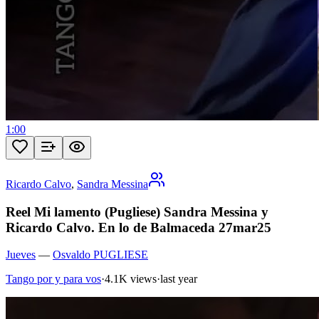
1:00
Ricardo Calvo
,
Sandra Messina
Reel Mi lamento (Pugliese) Sandra Messina y
Ricardo Calvo. En lo de Balmaceda 27mar25
Jueves
—
Osvaldo PUGLIESE
Tango por y para vos
·
4.1K views
·
last year