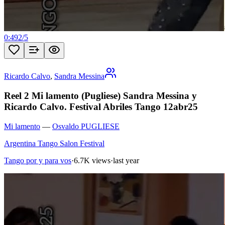
0:49
2
/
5
Ricardo Calvo
,
Sandra Messina
Reel 2 Mi lamento (Pugliese) Sandra Messina y
Ricardo Calvo. Festival Abriles Tango 12abr25
Mi lamento
—
Osvaldo PUGLIESE
Argentina Tango Salon Festival
Tango por y para vos
·
6.7K views
·
last year