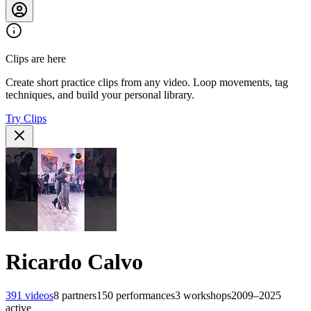
Clips are here
Create short practice clips from any video. Loop movements, tag
techniques, and build your personal library.
Try Clips
Ricardo Calvo
391
videos
8
partners
150
performances
3
workshops
2009–2025
active