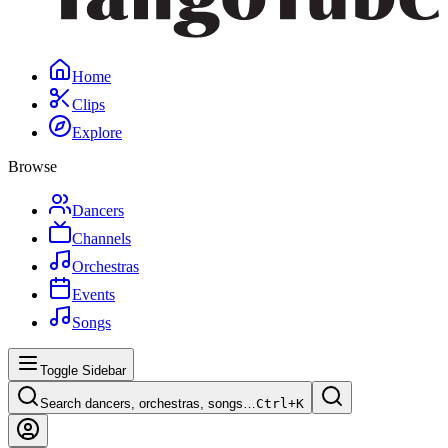
Home
Clips
Explore
Browse
Dancers
Channels
Orchestras
Events
Songs
Toggle Sidebar
Search dancers, orchestras, songs…
Ctrl+
K