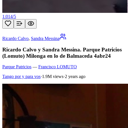
1:01
4
/
5
Ricardo Calvo
,
Sandra Messina
Ricardo Calvo y Sandra Messina. Parque Patricios
(Lomuto) Milonga en lo de Balmaceda 4abr24
Parque Patricios
—
Francisco LOMUTO
Tango por y para vos
·
1.9M views
·
2 years ago