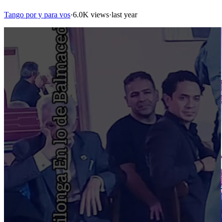
Tango por y para vos
·
6.0K views
·
last year