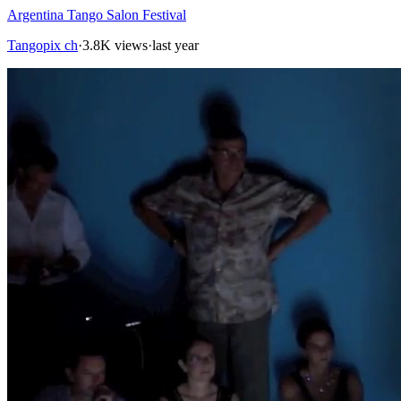
Argentina Tango Salon Festival
Tangopix ch
·
3.8K views
·
last year