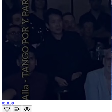
0:18
1
/
9