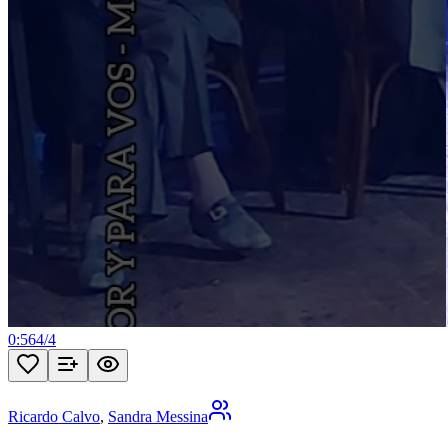
0:56
4
/
4
Ricardo Calvo
,
Sandra Messina