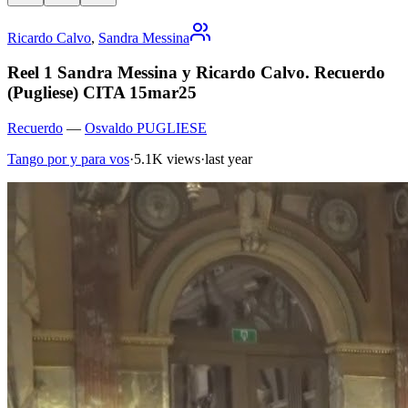
Ricardo Calvo
,
Sandra Messina
Reel 1 Sandra Messina y Ricardo Calvo. Recuerdo
(Pugliese) CITA 15mar25
Recuerdo
—
Osvaldo PUGLIESE
Tango por y para vos
·
5.1K views
·
last year