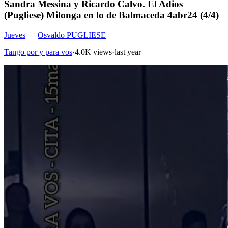
Sandra Messina y Ricardo Calvo. El Adios
(Pugliese) Milonga en lo de Balmaceda 4abr24 (4/4)
Jueves
—
Osvaldo PUGLIESE
Tango por y para vos
·
4.0K views
·
last year