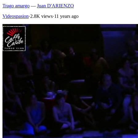
Trago amargo
—
Juan D'ARIENZO
Videospasion
·
2.8K views
·
11 years ago