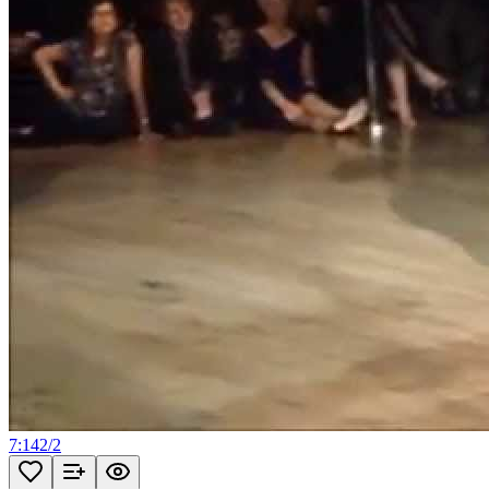
7:14
2
/
2