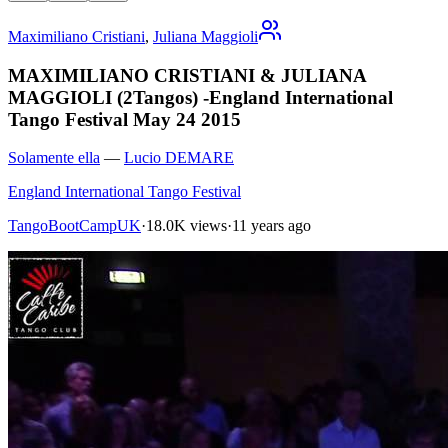
Maximiliano Cristiani
,
Juliana Maggioli
MAXIMILIANO CRISTIANI & JULIANA
MAGGIOLI (2Tangos) -England International
Tango Festival May 24 2015
Solamente ella
—
Lucio DEMARE
England International Tango Festival
TangoBootCampUK
·
18.0K views
·
11 years ago