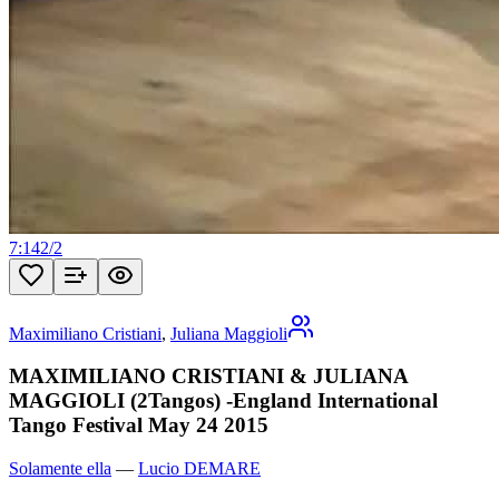
7:14
2
/
2
Maximiliano Cristiani
,
Juliana Maggioli
MAXIMILIANO CRISTIANI & JULIANA
MAGGIOLI (2Tangos) -England International
Tango Festival May 24 2015
Solamente ella
—
Lucio DEMARE