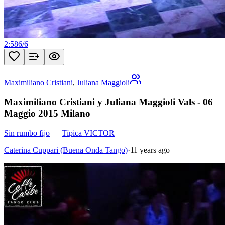
2:58
6
/
6
Maximiliano Cristiani
,
Juliana Maggioli
Maximiliano Cristiani y Juliana Maggioli Vals - 06
Maggio 2015 Milano
Sin rumbo fijo
—
Típica VICTOR
Caterina Cuppari (Buena Onda Tango)
·
11 years ago