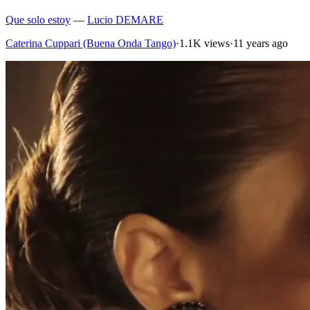
Que solo estoy
—
Lucio DEMARE
Caterina Cuppari (Buena Onda Tango)
·
1.1K views
·
11 years ago