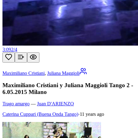
3:09
2
/
4
Maximiliano Cristiani
,
Juliana Maggioli
Maximiliano Cristiani y Juliana Maggioli Tango 2 -
6.05.2015 Milano
Trago amargo
—
Juan D'ARIENZO
Caterina Cuppari (Buena Onda Tango)
·
11 years ago