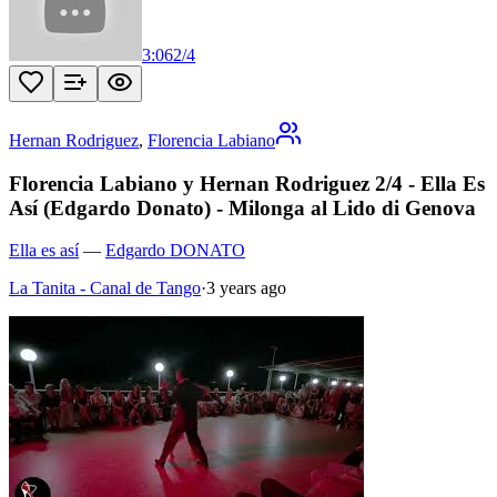
3:06
2
/
4
Hernan Rodriguez
,
Florencia Labiano
Florencia Labiano y Hernan Rodriguez 2/4 - Ella Es
Así (Edgardo Donato) - Milonga al Lido di Genova
Ella es así
—
Edgardo DONATO
La Tanita - Canal de Tango
·
3 years ago