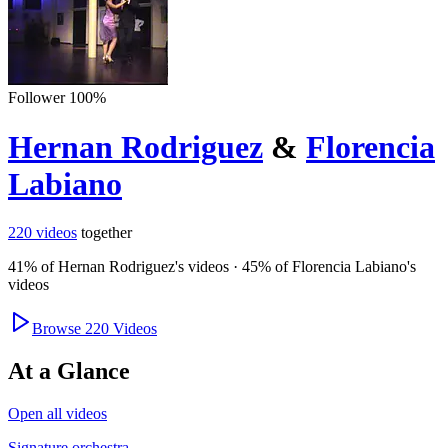
Follower
100
%
Hernan Rodriguez
&
Florencia
Labiano
220
videos
together
41
% of
Hernan Rodriguez
's videos
·
45
% of
Florencia Labiano
's
videos
Browse
220
Videos
At a Glance
Open all videos
Signature orchestra