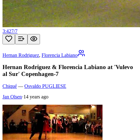
3:42
7
/
7
Hernan Rodriguez
,
Florencia Labiano
Hernan Rodriguez & Florencia Labiano at 'Vulevo
al Sur' Copenhagen-7
Chiqué
—
Osvaldo PUGLIESE
Jan Olsen
·
14 years ago