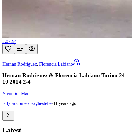
2:07
2
/
4
Hernan Rodriguez
,
Florencia Labiano
Hernan Rodriguez & Florencia Labiano Torino 24
10 2014 2-4
Vieni Sul Mar
ladybrucomela vaghestelle
·
11 years ago
Latest