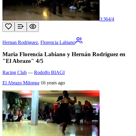
3:36
4
/
4
Hernan Rodriguez
,
Florencia Labiano
Maria Florencia Labiano y Hernán Rodriguez en
"El Abrazo" 4/5
Racing Club
—
Rodolfo BIAGI
El Abrazo Milonga
·
16 years ago