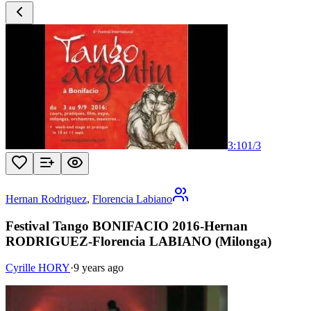
3:10
1
/
3
Hernan Rodriguez
,
Florencia Labiano
Festival Tango BONIFACIO 2016-Hernan
RODRIGUEZ-Florencia LABIANO (Milonga)
Cyrille HORY
·
9 years ago