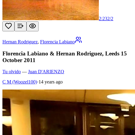
2:23
2
/
2
Hernan Rodriguez
,
Florencia Labiano
Florencia Labiano & Hernan Rodriguez, Leeds 15
October 2011
Tu olvido
—
Juan D'ARIENZO
C M (Woozel100)
·
14 years ago