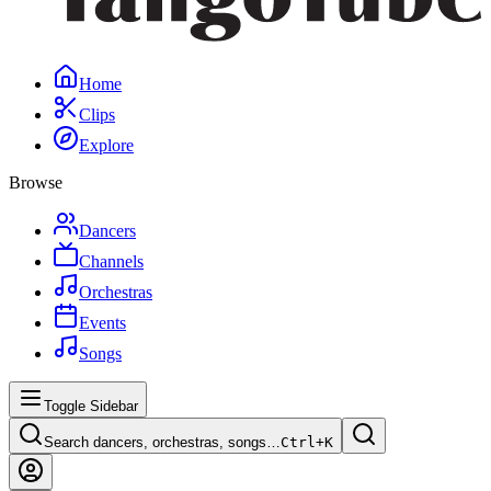
Home
Clips
Explore
Browse
Dancers
Channels
Orchestras
Events
Songs
Toggle Sidebar
Search dancers, orchestras, songs…
Ctrl+
K