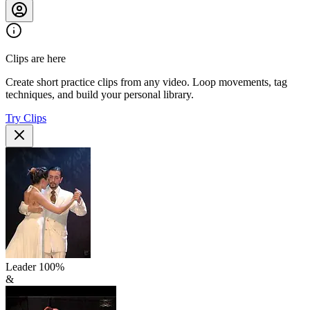
Clips are here
Create short practice clips from any video. Loop movements, tag
techniques, and build your personal library.
Try Clips
Leader
100
%
&