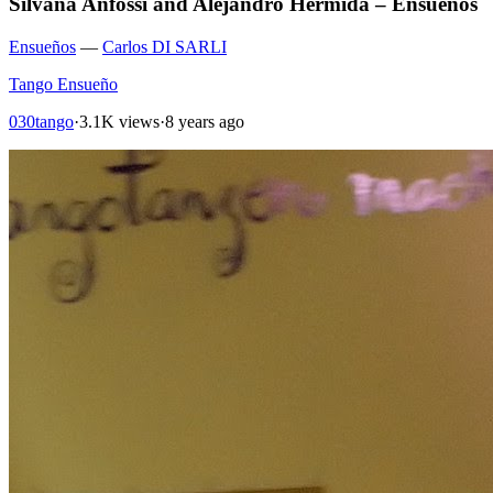
Silvana Anfossi and Alejandro Hermida – Ensueños
Ensueños
—
Carlos DI SARLI
Tango Ensueño
030tango
·
3.1K views
·
8 years ago