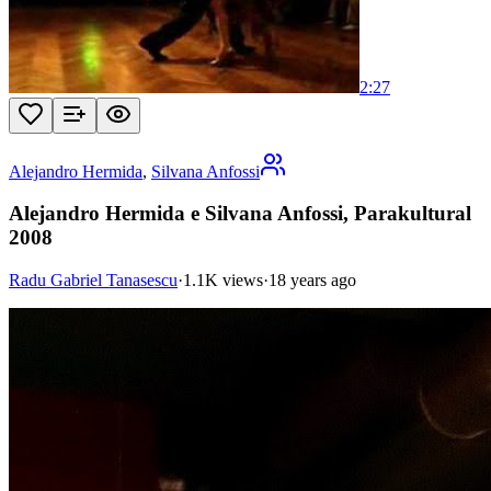
2:27
Alejandro Hermida
,
Silvana Anfossi
Alejandro Hermida e Silvana Anfossi, Parakultural
2008
Radu Gabriel Tanasescu
·
1.1K views
·
18 years ago