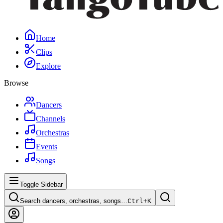
Home
Clips
Explore
Browse
Dancers
Channels
Orchestras
Events
Songs
Toggle Sidebar
Search dancers, orchestras, songs…
Ctrl+
K