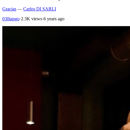
Gracias
—
Carlos DI SARLI
030tango
·
2.3K views
·
6 years ago