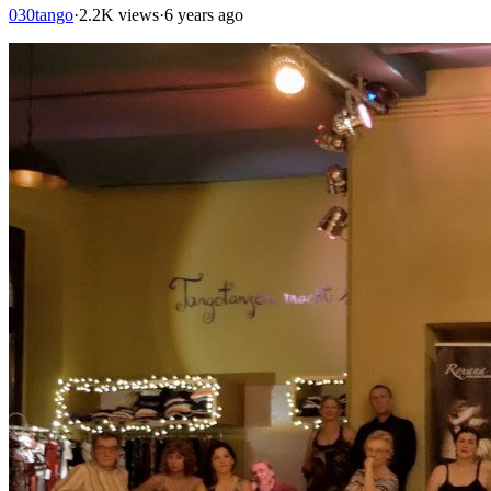
030tango
·
2.2K views
·
6 years ago