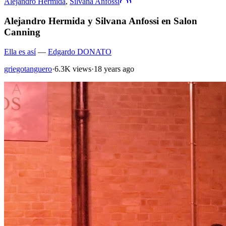
Alejandro Hermida
,
Silvana Anfossi
Alejandro Hermida y Silvana Anfossi en Salon
Canning
Ella es así
—
Edgardo DONATO
griegotanguero
·
6.3K views
·
18 years ago