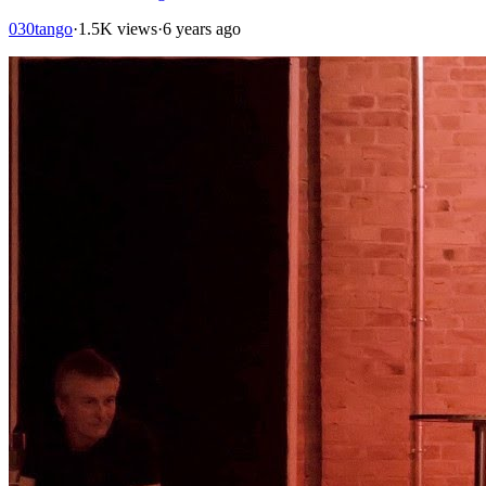
030tango
·
1.5K views
·
6 years ago