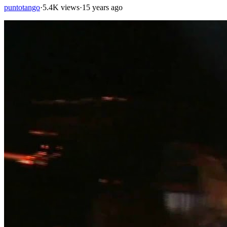
puntotango
·
5.4K views
·
15 years ago