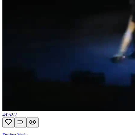
4:05
2
/
2
Dmitry Vasin