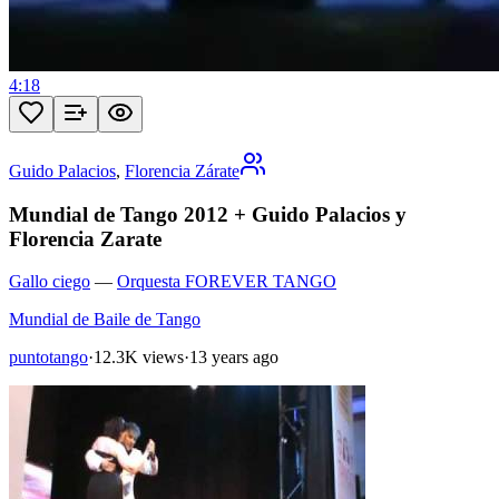
4:18
Guido Palacios
,
Florencia Zárate
Mundial de Tango 2012 + Guido Palacios y
Florencia Zarate
Gallo ciego
—
Orquesta FOREVER TANGO
Mundial de Baile de Tango
puntotango
·
12.3K views
·
13 years ago