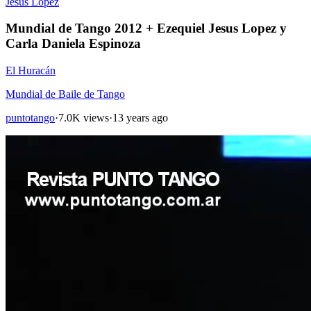
Jesus Lopez
Mundial de Tango 2012 + Ezequiel Jesus Lopez y
Carla Daniela Espinoza
El Huracán
Mundial de Baile de Tango
puntotango
·
7.0K views
·
13 years ago