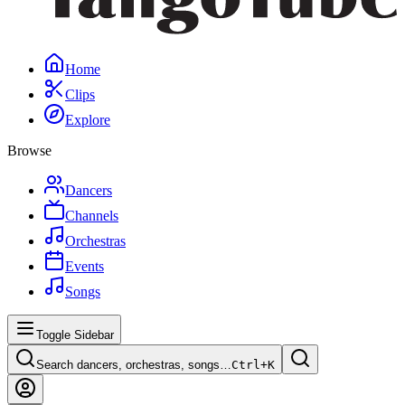
Home
Clips
Explore
Browse
Dancers
Channels
Orchestras
Events
Songs
Toggle Sidebar
Search dancers, orchestras, songs…
Ctrl+
K