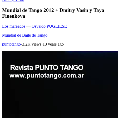
Mundial de Tango 2012 + Dmitry Vasin y Taya
Finenkova
Los mareados
—
Osvaldo PUGLIESE
Mundial de Baile de Tango
puntotango
·
3.2K views
·
13 years ago