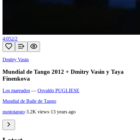
4:05
2
/
2
Dmitry Vasin
Mundial de Tango 2012 + Dmitry Vasin y Taya
Finenkova
Los mareados
—
Osvaldo PUGLIESE
Mundial de Baile de Tango
puntotango
·
3.2K views
·
13 years ago