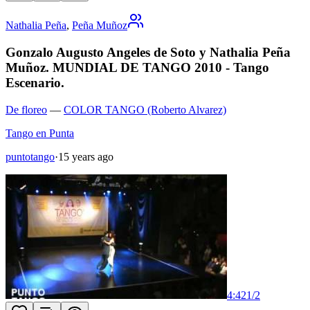
Nathalia Peña
,
Peña Muñoz
Gonzalo Augusto Angeles de Soto y Nathalia Peña
Muñoz. MUNDIAL DE TANGO 2010 - Tango
Escenario.
De floreo
—
COLOR TANGO (Roberto Alvarez)
Tango en Punta
puntotango
·
15 years ago
4:42
1
/
2