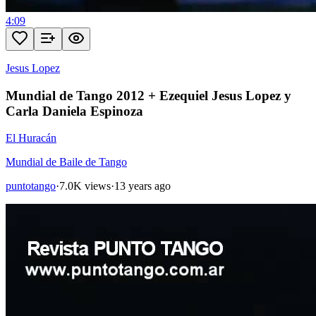
4:09
Jesus Lopez
Mundial de Tango 2012 + Ezequiel Jesus Lopez y
Carla Daniela Espinoza
El Huracán
Mundial de Baile de Tango
puntotango
·
7.0K views
·
13 years ago