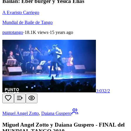
Bailan: Eber burger y Yesica Elias
A Evaristo Carriego
Mundial de Baile de Tango
puntotango
·
18.1K views
·
15 years ago
3:03
2
/
2
Miguel Angel Zotto
,
Daiana Guspero
Miguel Angel Zotto y Daiana Guspero - FINAL del