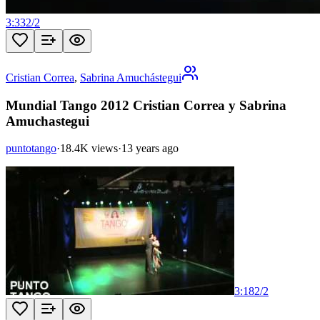
3:33
2
/
2
Cristian Correa
,
Sabrina Amuchástegui
Mundial Tango 2012 Cristian Correa y Sabrina
Amuchastegui
puntotango
·
18.4K views
·
13 years ago
3:18
2
/
2