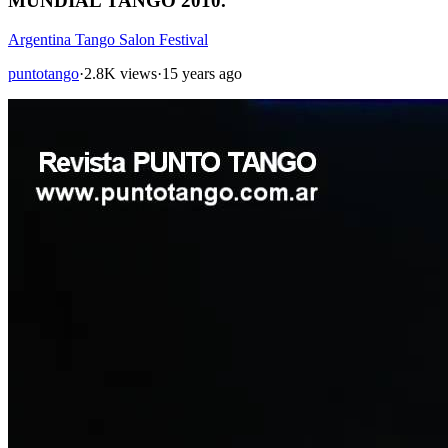
MUNDIAL TANGO 2010.
Argentina Tango Salon Festival
puntotango
·
2.8K views
·
15 years ago