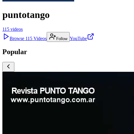
puntotango
115
videos
Browse
115
Videos
YouTube
Follow
Popular