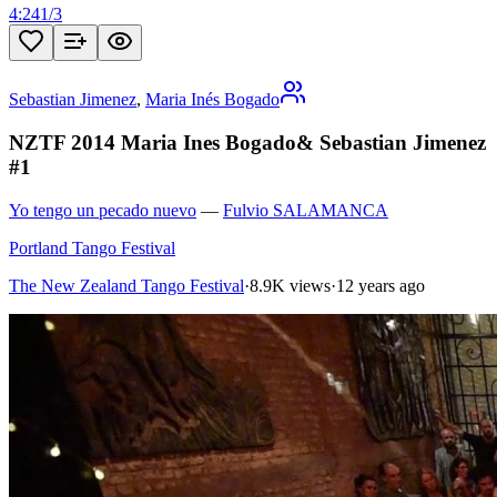
4:24
1
/
3
Sebastian Jimenez
,
Maria Inés Bogado
NZTF 2014 Maria Ines Bogado& Sebastian Jimenez
#1
Yo tengo un pecado nuevo
—
Fulvio SALAMANCA
Portland Tango Festival
The New Zealand Tango Festival
·
8.9K views
·
12 years ago