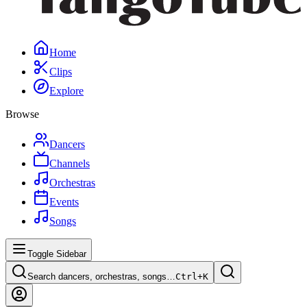
Home
Clips
Explore
Browse
Dancers
Channels
Orchestras
Events
Songs
Toggle Sidebar
Search dancers, orchestras, songs…
Ctrl+
K