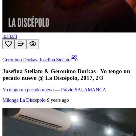
3:33
2
/
3
Gerónimo Dorkas
,
Josefina Stellato
Josefina Stellato & Geronimo Dorkas - Yo tengo un
pecado nuevo @ La Discépolo, 2017, 2/3
Yo tengo un pecado nuevo
—
Fulvio SALAMANCA
Milonga La Discepolo
·
9 years ago