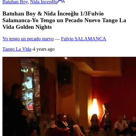
Batuhan Boy
,
Nida İnceoğlu
Batuhan Boy & Nida İnceoğlu 1/3Fulvio
Salamanca-Yo Tengo un Pecado Nuevo Tango La
Vida Golden Nights
Yo tengo un pecado nuevo
—
Fulvio SALAMANCA
Tango La Vida
·
4 years ago