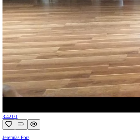
3:42
1
/
1
Jeremías Fors