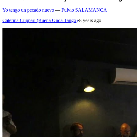
Yo tengo un pecado nuevo
—
Fulvio SALAMANCA
Caterina Cuppari (Buena Onda Tango)
·
8 years ago