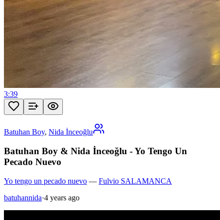
3:39
Batuhan Boy
,
Nida İnceoğlu
Batuhan Boy & Nida İnceoğlu - Yo Tengo Un
Pecado Nuevo
Yo tengo un pecado nuevo
—
Fulvio SALAMANCA
batuhannida
·
4 years ago