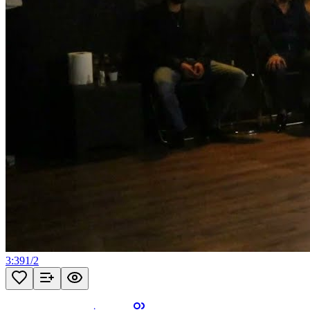
3:39
1
/
2