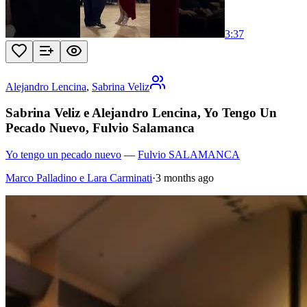
3:37
Alejandro Lencina
,
Sabrina Veliz
Sabrina Veliz e Alejandro Lencina, Yo Tengo Un
Pecado Nuevo, Fulvio Salamanca
Yo tengo un pecado nuevo
—
Fulvio SALAMANCA
Marco Palladino e Lara Carminati
·
3 months ago