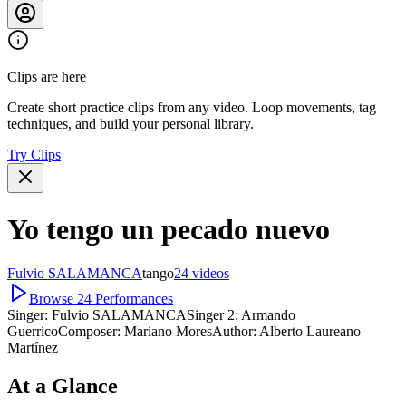
Clips are here
Create short practice clips from any video. Loop movements, tag
techniques, and build your personal library.
Try Clips
Yo tengo un pecado nuevo
Fulvio SALAMANCA
tango
24
videos
Browse
24
Performances
Singer:
Fulvio SALAMANCA
Singer 2:
Armando
Guerrico
Composer:
Mariano Mores
Author:
Alberto Laureano
Martínez
At a Glance