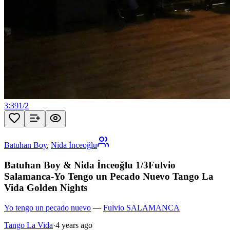
3:39
1
/
2
Batuhan Boy
,
Nida İnceoğlu
Batuhan Boy & Nida İnceoğlu 1/3Fulvio
Salamanca-Yo Tengo un Pecado Nuevo Tango La
Vida Golden Nights
Yo tengo un pecado nuevo
—
Fulvio SALAMANCA
Tango La Vida
·
4 years ago