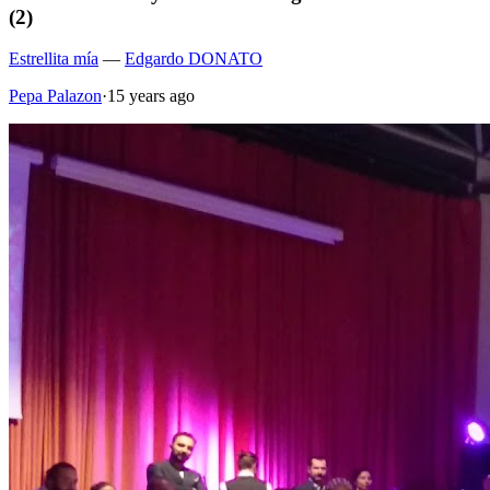
(2)
Estrellita mía
—
Edgardo DONATO
Pepa Palazon
·
15 years ago