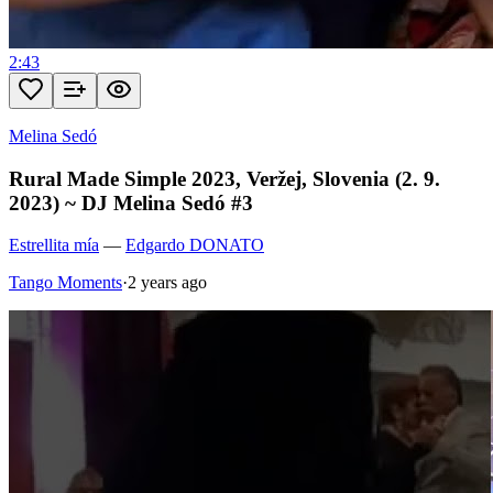
2:43
Melina Sedó
Rural Made Simple 2023, Veržej, Slovenia (2. 9.
2023) ~ DJ Melina Sedó #3
Estrellita mía
—
Edgardo DONATO
Tango Moments
·
2 years ago