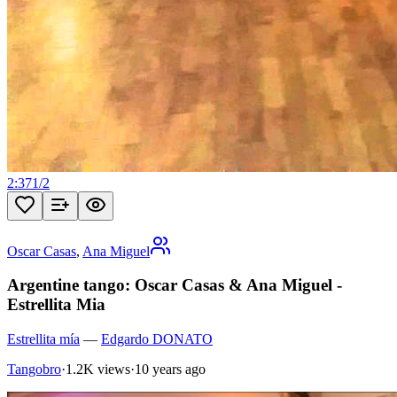
2:37
1
/
2
Oscar Casas
,
Ana Miguel
Argentine tango: Oscar Casas & Ana Miguel -
Estrellita Mia
Estrellita mía
—
Edgardo DONATO
Tangobro
·
1.2K views
·
10 years ago