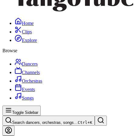
Home
Clips
Explore
Browse
Dancers
Channels
Orchestras
Events
Songs
Toggle Sidebar
Search dancers, orchestras, songs…
Ctrl+
K