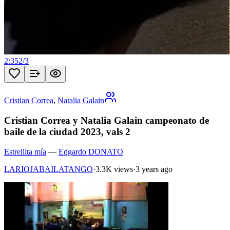
2:35
2
/
3
Cristian Correa
,
Natalia Galain
Cristian Correa y Natalia Galain campeonato de
baile de la ciudad 2023, vals 2
Estrellita mía
—
Edgardo DONATO
LARIOJABAILATANGO
·
3.3K views
·
3 years ago