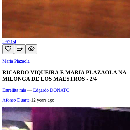
2:57
1
/
4
Maria Plazaola
RICARDO VIQUEIRA E MARIA PLAZAOLA NA
MILONGA DE LOS MAESTROS - 2/4
Estrellita mía
—
Edgardo DONATO
Afonso Duarte
·
12 years ago