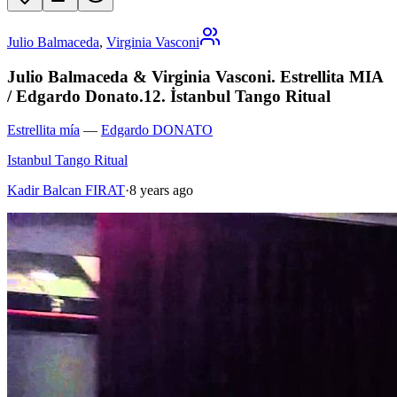
Julio Balmaceda
,
Virginia Vasconi
Julio Balmaceda & Virginia Vasconi. Estrellita MIA
/ Edgardo Donato.12. İstanbul Tango Ritual
Estrellita mía
—
Edgardo DONATO
Istanbul Tango Ritual
Kadir Balcan FIRAT
·
8 years ago