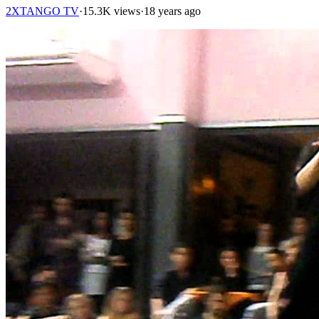
2XTANGO TV
·
15.3K views
·
18 years ago