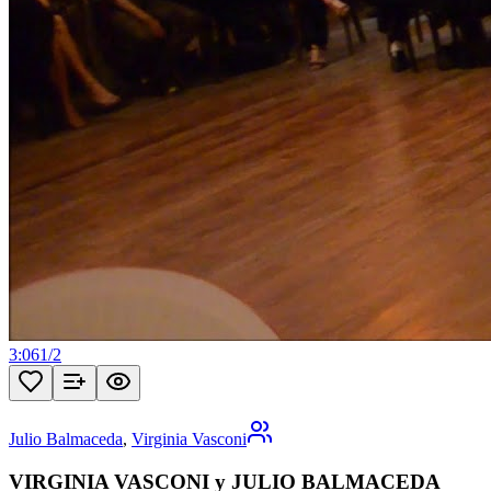
3:06
1
/
2
Julio Balmaceda
,
Virginia Vasconi
VIRGINIA VASCONI y JULIO BALMACEDA