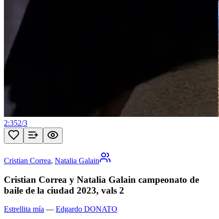
2:35
2
/
3
Cristian Correa
,
Natalia Galain
Cristian Correa y Natalia Galain campeonato de
baile de la ciudad 2023, vals 2
Estrellita mía
—
Edgardo DONATO