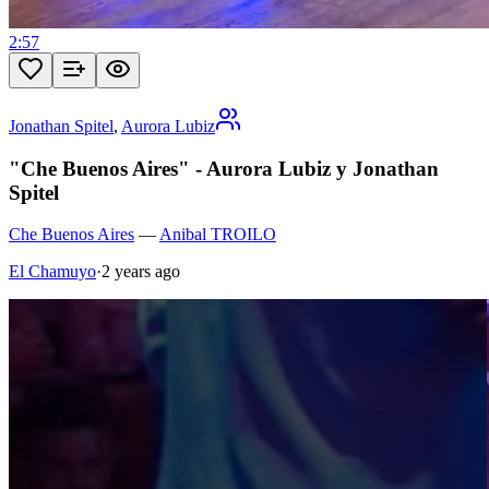
2:57
Jonathan Spitel
,
Aurora Lubiz
"Che Buenos Aires" - Aurora Lubiz y Jonathan
Spitel
Che Buenos Aires
—
Anibal TROILO
El Chamuyo
·
2 years ago