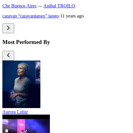
Che Buenos Aires
—
Anibal TROILO
caravan “caravantango” tango
·
11 years ago
Most Performed By
Aurora Lubiz