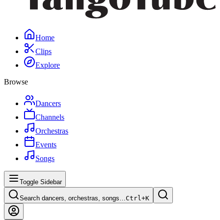
Home
Clips
Explore
Browse
Dancers
Channels
Orchestras
Events
Songs
Toggle Sidebar
Search dancers, orchestras, songs…
Ctrl+
K