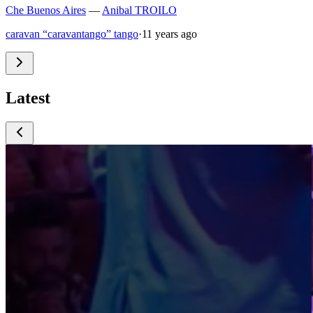
Che Buenos Aires
—
Anibal TROILO
caravan “caravantango” tango
·
11 years ago
Latest