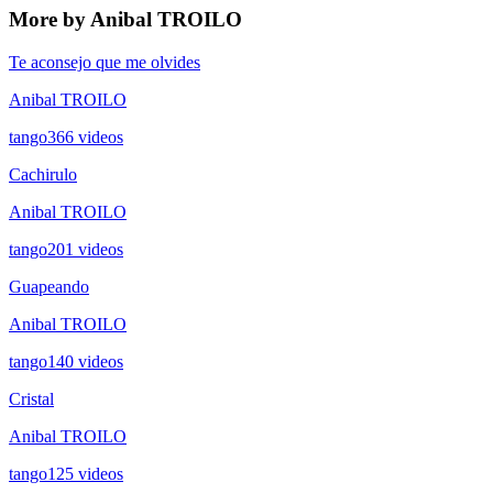
More by Anibal TROILO
Te aconsejo que me olvides
Anibal TROILO
tango
366
videos
Cachirulo
Anibal TROILO
tango
201
videos
Guapeando
Anibal TROILO
tango
140
videos
Cristal
Anibal TROILO
tango
125
videos