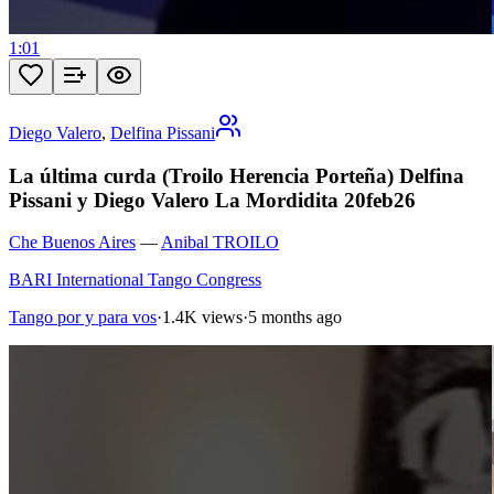
1:01
Diego Valero
,
Delfina Pissani
La última curda (Troilo Herencia Porteña) Delfina
Pissani y Diego Valero La Mordidita 20feb26
Che Buenos Aires
—
Anibal TROILO
BARI International Tango Congress
Tango por y para vos
·
1.4K views
·
5 months ago