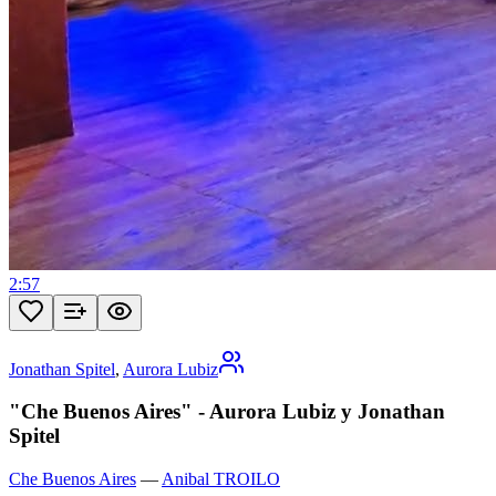
2:57
Jonathan Spitel
,
Aurora Lubiz
"Che Buenos Aires" - Aurora Lubiz y Jonathan
Spitel
Che Buenos Aires
—
Anibal TROILO