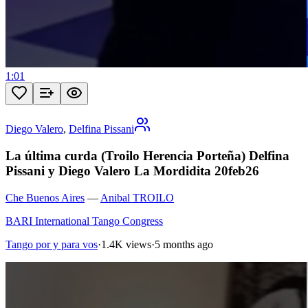
1:01
Diego Valero
,
Delfina Pissani
La última curda (Troilo Herencia Porteña) Delfina
Pissani y Diego Valero La Mordidita 20feb26
Che Buenos Aires
—
Anibal TROILO
BARI International Tango Congress
Tango por y para vos
·
1.4K views
·
5 months ago