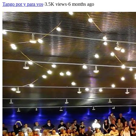
Tango por y para vos
·
3.5K views
·
6 months ago