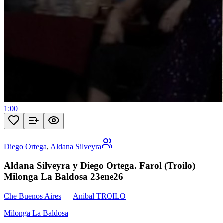
1:00
Diego Ortega
,
Aldana Silveyra
Aldana Silveyra y Diego Ortega. Farol (Troilo)
Milonga La Baldosa 23ene26
Che Buenos Aires
—
Anibal TROILO
Milonga La Baldosa