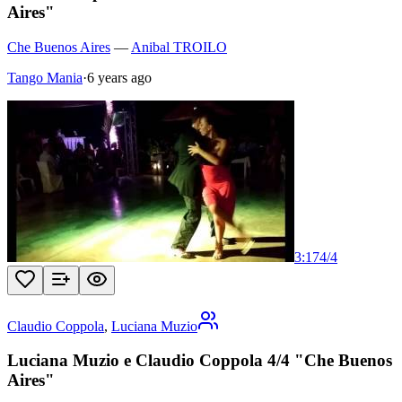
Aires"
Che Buenos Aires
—
Anibal TROILO
Tango Mania
·
6 years ago
3:17
4
/
4
Claudio Coppola
,
Luciana Muzio
Luciana Muzio e Claudio Coppola 4/4 "Che Buenos
Aires"