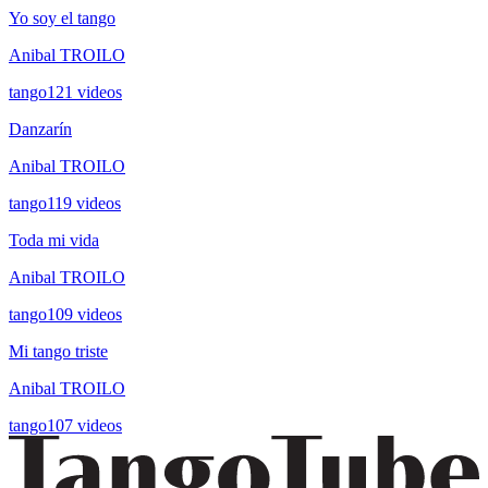
Yo soy el tango
Anibal TROILO
tango
121
videos
Danzarín
Anibal TROILO
tango
119
videos
Toda mi vida
Anibal TROILO
tango
109
videos
Mi tango triste
Anibal TROILO
tango
107
videos