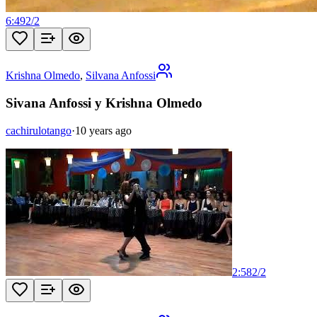
6:49
2
/
2
Krishna Olmedo
,
Silvana Anfossi
Sivana Anfossi y Krishna Olmedo
cachirulotango
·
10 years ago
2:58
2
/
2