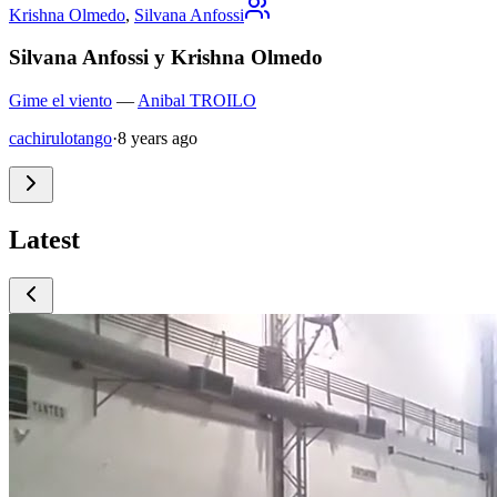
Krishna Olmedo
,
Silvana Anfossi
Silvana Anfossi y Krishna Olmedo
Gime el viento
—
Anibal TROILO
cachirulotango
·
8 years ago
Latest