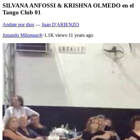
SILVANA ANFOSSI & KRISHNA OLMEDO en el
Tango Club 01
Andate por dios
—
Juan D'ARIENZO
Junando Milongas®
·
1.1K views
·
11 years ago