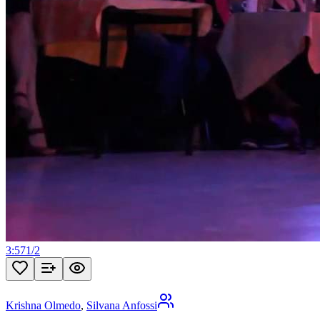
3:57
1
/
2
Krishna Olmedo
,
Silvana Anfossi