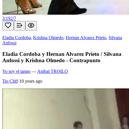
3:19
2
/
7
Eladia Cordoba
,
Krishna Olmedo
,
Hernan Alvarez Prieto
,
Silvana
Anfossi
Eladia Cordoba y Hernan Alvarez Prieto / Silvana
Anfossi y Krishna Olmedo - Contrapunto
Yo soy el tango
—
Anibal TROILO
Tio Cliff
·
10 years ago