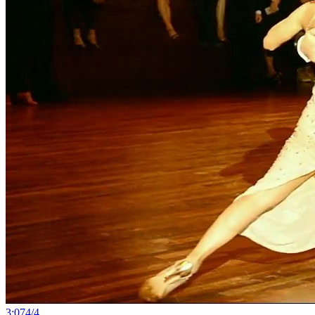
3:07
4
/
4