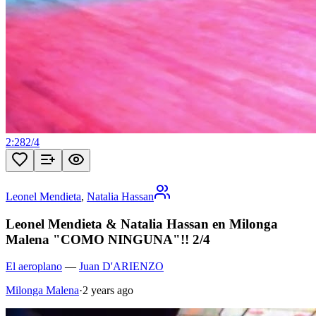
2:28
2
/
4
Leonel Mendieta
,
Natalia Hassan
Leonel Mendieta & Natalia Hassan en Milonga
Malena "COMO NINGUNA"!! 2/4
El aeroplano
—
Juan D'ARIENZO
Milonga Malena
·
2 years ago