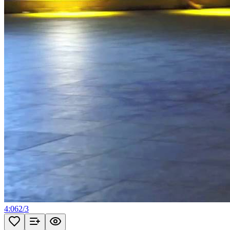
4:06
2
/
3