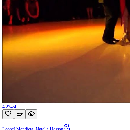
4:27
4
/
4
Leonel Mendieta
,
Natalia Hassan