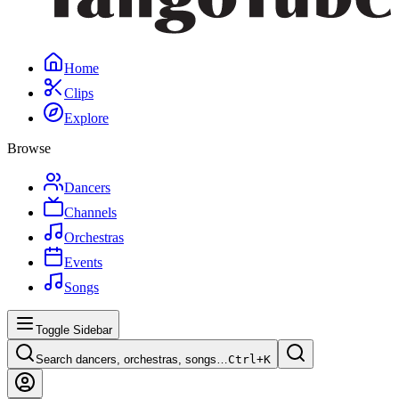
Home
Clips
Explore
Browse
Dancers
Channels
Orchestras
Events
Songs
Toggle Sidebar
Search dancers, orchestras, songs…
Ctrl+
K