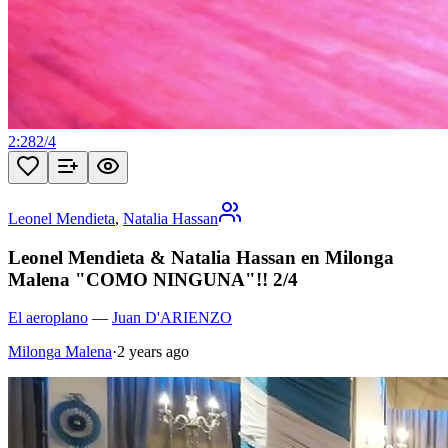
2:28
2
/
4
Leonel Mendieta
,
Natalia Hassan
Leonel Mendieta & Natalia Hassan en Milonga
Malena "COMO NINGUNA"!! 2/4
El aeroplano
—
Juan D'ARIENZO
Milonga Malena
·
2 years ago