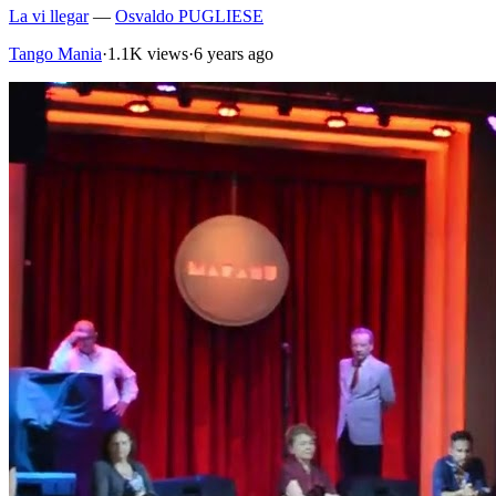
La vi llegar
—
Osvaldo PUGLIESE
Tango Mania
·
1.1K views
·
6 years ago