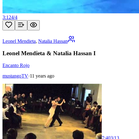
3:12
4
/
4
Leonel Mendieta
,
Natalia Hassan
Leonel Mendieta & Natalia Hassan I
Encanto Rojo
mustangoTV
·
11 years ago
7:40
3
/
13