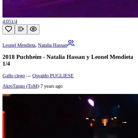
4:05
1
/
4
Leonel Mendieta
,
Natalia Hassan
2018 Puchheim - Natalia Hassan y Leonel Mendieta
1/4
Gallo ciego
—
Osvaldo PUGLIESE
AkroTango (ToM)
·
7 years ago