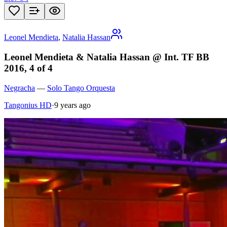
Leonel Mendieta
,
Natalia Hassan
Leonel Mendieta & Natalia Hassan @ Int. TF BB
2016, 4 of 4
Negracha
—
Solo Tango Orquesta
Tangonius HD
·
9 years ago