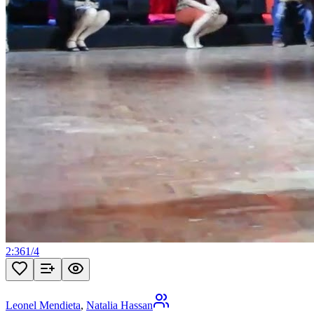
2:36
1
/
4
Leonel Mendieta
,
Natalia Hassan