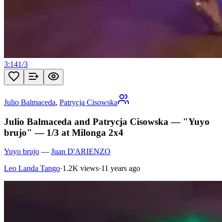
3:14
1
/
3
Julio Balmaceda
,
Patrycja Cisowska
Julio Balmaceda and Patrycja Cisowska — "Yuyo
brujo" — 1/3 at Milonga 2x4
Yuyo brujo
—
Juan D'ARIENZO
Leo Landa Tango
·
1.2K views
·
11 years ago