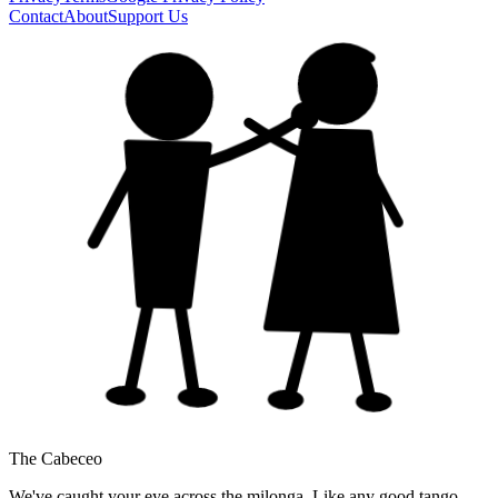
Contact
About
Support Us
The Cabeceo
We've caught your eye across the milonga. Like any good tango,