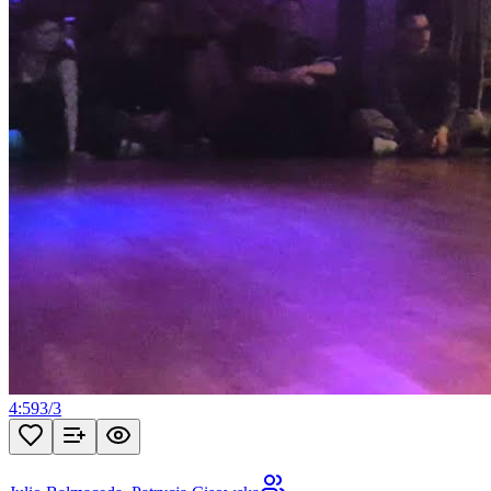
4:59
3
/
3