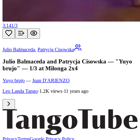
3:14
1
/
3
Julio Balmaceda
,
Patrycja Cisowska
Julio Balmaceda and Patrycja Cisowska — "Yuyo
brujo" — 1/3 at Milonga 2x4
Yuyo brujo
—
Juan D'ARIENZO
Leo Landa Tango
·
1.2K views
·
11 years ago
Privacy
Terms
Google Privacy Policy