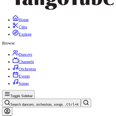
Home
Clips
Explore
Browse
Dancers
Channels
Orchestras
Events
Songs
Toggle Sidebar
Search dancers, orchestras, songs…
Ctrl+
K