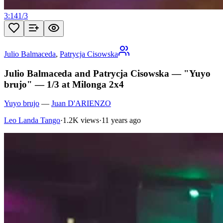
3:14
1
/
3
Julio Balmaceda
,
Patrycja Cisowska
Julio Balmaceda and Patrycja Cisowska — "Yuyo
brujo" — 1/3 at Milonga 2x4
Yuyo brujo
—
Juan D'ARIENZO
Leo Landa Tango
·
1.2K views
·
11 years ago