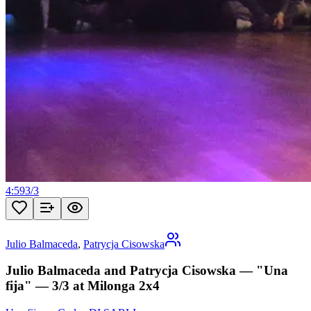
4:59
3
/
3
Julio Balmaceda
,
Patrycja Cisowska
Julio Balmaceda and Patrycja Cisowska — "Una
fija" — 3/3 at Milonga 2x4