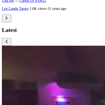
Una fija
—
Carlos DI SARLI
Leo Landa Tango
·
1.6K views
·
11 years ago
Latest