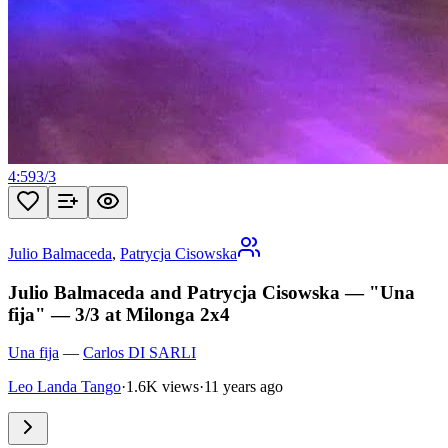
4:59
3
/
3
Julio Balmaceda
,
Patrycja Cisowska
Julio Balmaceda and Patrycja Cisowska — "Una
fija" — 3/3 at Milonga 2x4
Una fija
—
Carlos DI SARLI
Leo Landa Tango
·
1.6K views
·
11 years ago