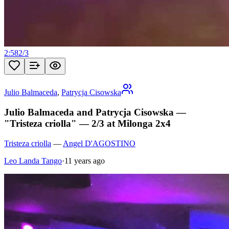
2:58
2
/
3
Julio Balmaceda
,
Patrycja Cisowska
Julio Balmaceda and Patrycja Cisowska —
"Tristeza criolla" — 2/3 at Milonga 2x4
Tristeza criolla
—
Angel D'AGOSTINO
Leo Landa Tango
·
11 years ago