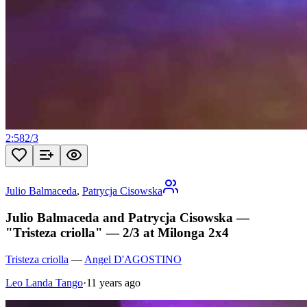
2:58
2
/
3
Julio Balmaceda
,
Patrycja Cisowska
Julio Balmaceda and Patrycja Cisowska —
"Tristeza criolla" — 2/3 at Milonga 2x4
Tristeza criolla
—
Angel D'AGOSTINO
Leo Landa Tango
·
11 years ago