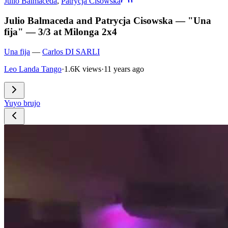
Julio Balmaceda
,
Patrycja Cisowska
Julio Balmaceda and Patrycja Cisowska — "Una
fija" — 3/3 at Milonga 2x4
Una fija
—
Carlos DI SARLI
Leo Landa Tango
·
1.6K views
·
11 years ago
Yuyo brujo