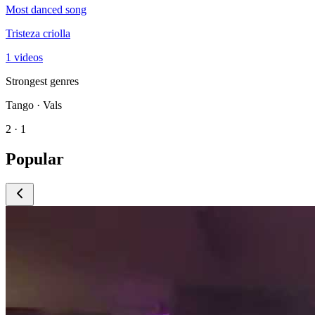
Most danced song
Tristeza criolla
1 videos
Strongest genres
Tango · Vals
2 · 1
Popular