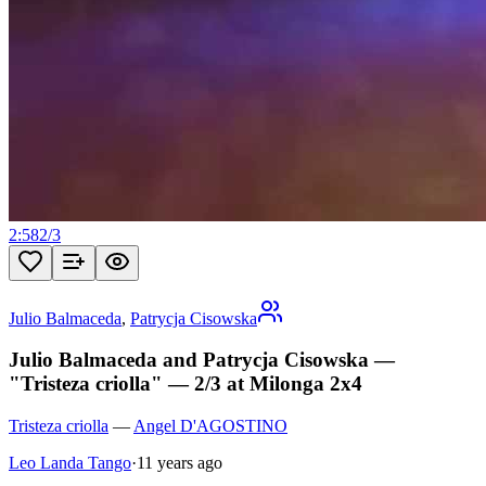
2:58
2
/
3
Julio Balmaceda
,
Patrycja Cisowska
Julio Balmaceda and Patrycja Cisowska —
"Tristeza criolla" — 2/3 at Milonga 2x4
Tristeza criolla
—
Angel D'AGOSTINO
Leo Landa Tango
·
11 years ago