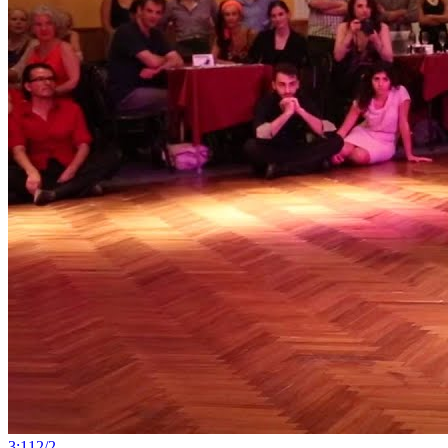
3:11
2
/
2