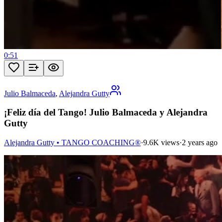
0:51
Julio Balmaceda
,
Alejandra Gutty
¡Feliz día del Tango! Julio Balmaceda y Alejandra
Gutty
Alejandra Gutty • TANGO COACHING®
·
9.6K views
·
2 years ago