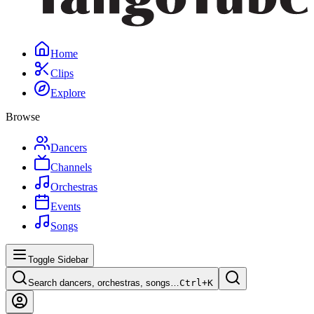
Home
Clips
Explore
Browse
Dancers
Channels
Orchestras
Events
Songs
Toggle Sidebar
Search dancers, orchestras, songs…
Ctrl+
K