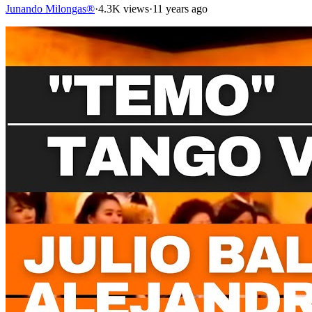
Junando Milongas®
·
4.3K views
·
11 years ago