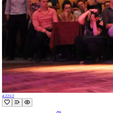
4:22
1
/
2