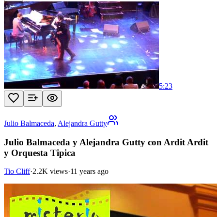
5:23
Julio Balmaceda
,
Alejandra Gutty
Julio Balmaceda y Alejandra Gutty con Ardit Ardit
y Orquesta Tipica
Tio Cliff
·
2.2K views
·
11 years ago