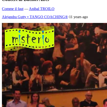
Comme il faut
—
Anibal TROILO
Alejandra Gutty • TANGO COACHING®
·
11 years ago