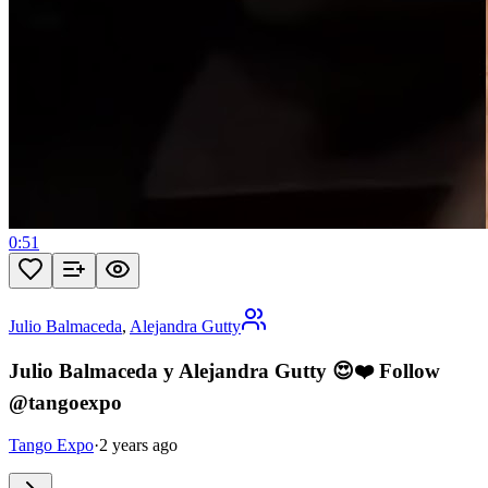
0:51
Julio Balmaceda
,
Alejandra Gutty
Julio Balmaceda y Alejandra Gutty 😍❤️ Follow
@tangoexpo
Tango Expo
·
2 years ago