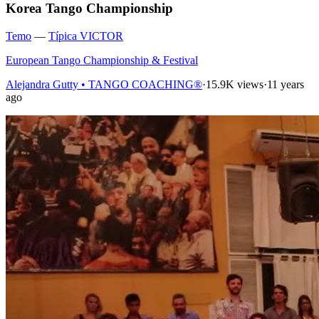
Korea Tango Championship
Temo
—
Típica VICTOR
European Tango Championship & Festival
Alejandra Gutty • TANGO COACHING®
·
15.9K views
·
11 years
ago