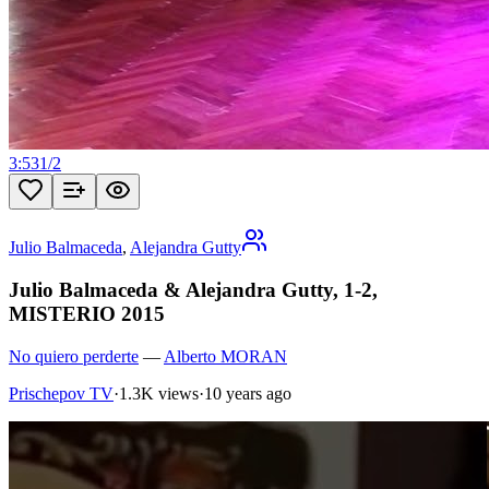
3:53
1
/
2
Julio Balmaceda
,
Alejandra Gutty
Julio Balmaceda & Alejandra Gutty, 1-2,
MISTERIO 2015
No quiero perderte
—
Alberto MORAN
Prischepov TV
·
1.3K views
·
10 years ago