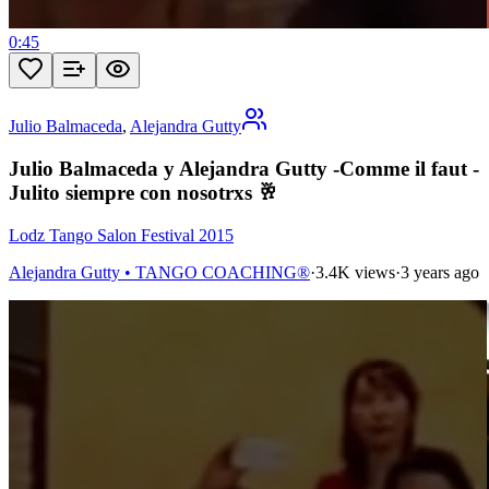
0:45
Julio Balmaceda
,
Alejandra Gutty
Julio Balmaceda y Alejandra Gutty -Comme il faut -
Julito siempre con nosotrxs 🥂
Lodz Tango Salon Festival 2015
Alejandra Gutty • TANGO COACHING®
·
3.4K views
·
3 years ago