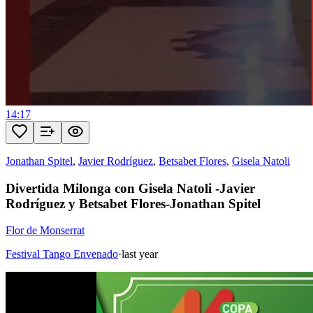
14:17
Jonathan Spitel
,
Javier Rodríguez
,
Betsabet Flores
,
Gisela Natoli
Divertida Milonga con Gisela Natoli -Javier
Rodríguez y Betsabet Flores-Jonathan Spitel
Flor de Monserrat
Festival Tango Envenado
·
last year