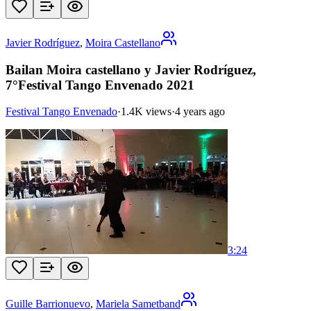
Javier Rodríguez
,
Moira Castellano
Bailan Moira castellano y Javier Rodríguez,
7°Festival Tango Envenado 2021
Festival Tango Envenado
·
1.4K views
·
4 years ago
3:24
Guille Barrionuevo
,
Mariela Sametband