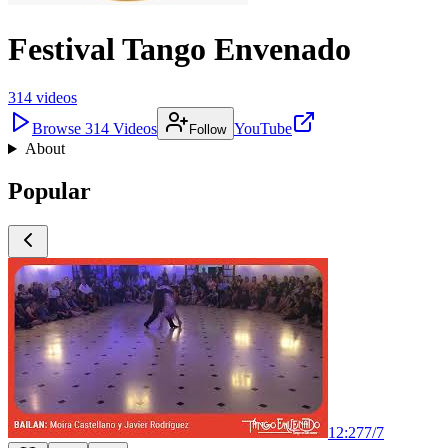
Festival Tango Envenado
314
videos
Browse
314
Videos
YouTube
Follow
About
Popular
12:27
7
/
7