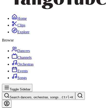
Home
Clips
Explore
Browse
Dancers
Channels
Orchestras
Events
Songs
Toggle Sidebar
Search dancers, orchestras, songs…
Ctrl+
K