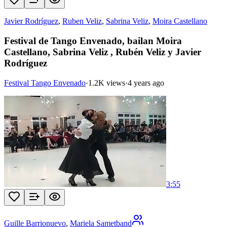
Javier Rodríguez
,
Ruben Veliz
,
Sabrina Veliz
,
Moira Castellano
Festival de Tango Envenado, bailan Moira
Castellano, Sabrina Veliz , Rubén Veliz y Javier
Rodríguez
Festival Tango Envenado
·
1.2K views
·
4 years ago
3:55
Guille Barrionuevo
,
Mariela Sametband