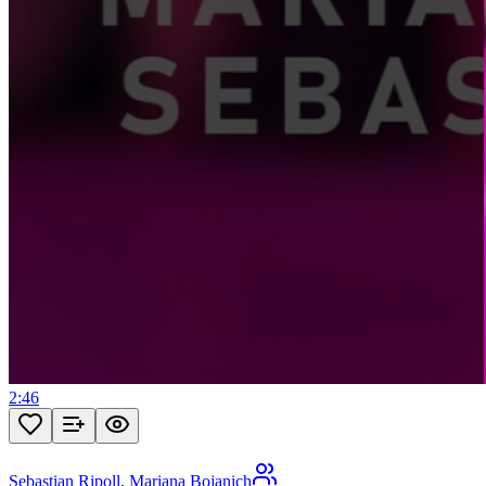
2:46
Sebastian Ripoll
,
Mariana Bojanich