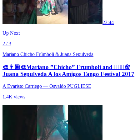
2
3:44
Up Next
2 / 3
Mariano Chicho Frúmboli & Juana Sepulveda
🎨👨🏽‍🎨Mariano ”Chicho” Frumboli and 🧚🏼‍♀️🌸
Juana Sepulveda A los Amigos Tango Festival 2017
A Evaristo Carriego
— Osvaldo PUGLIESE
1.4K views