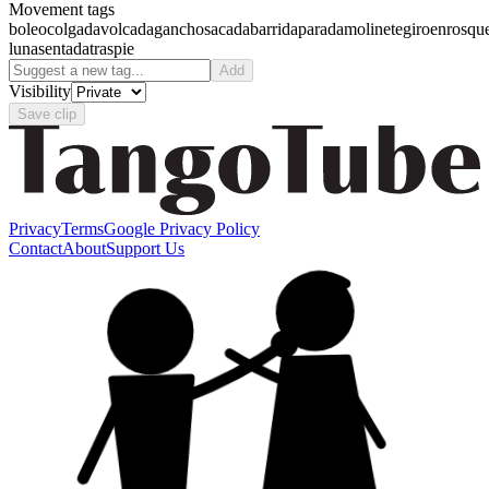
Movement tags
boleo
colgada
volcada
gancho
sacada
barrida
parada
molinete
giro
enrosqu
luna
sentada
traspie
Add
Visibility
Save clip
Privacy
Terms
Google Privacy Policy
Contact
About
Support Us