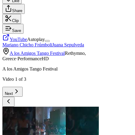
Like
Share
Clip
Save
YouTube
Autoplay
Mariano Chicho Frúmboli
Juana Sepulveda
A los Amigos Tango Festival
Rethymno,
Greece
·
Performance
HD
A los Amigos Tango Festival
Video
1
of
3
Next