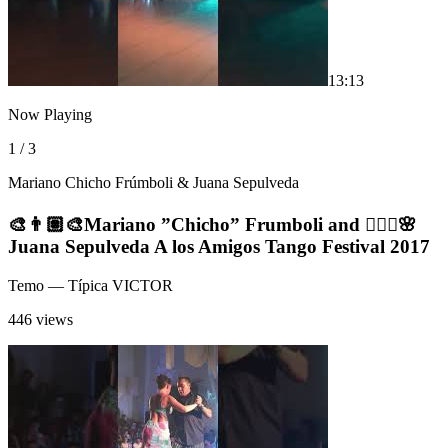
1
3:13
Now Playing
1 / 3
Mariano Chicho Frúmboli & Juana Sepulveda
🎨👨🏽‍🎨Mariano ”Chicho” Frumboli and 🧚🏼‍♀️🌸
Juana Sepulveda A los Amigos Tango Festival 2017
Temo
— Típica VICTOR
446 views