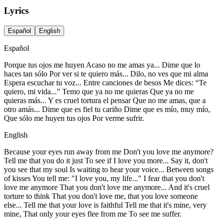
Lyrics
Español
English
Español
Porque tus ojos me huyen Acaso no me amas ya... Dime que lo
haces tan sólo Por ver si te quiero más... Dilo, no ves que mi alma
Espera escuchar tu voz... Entre canciones de besos Me dices: “Te
quiero, mi vida...” Temo que ya no me quieras Que ya no me
quieras más... Y es cruel tortura el pensar Que no me amas, que a
otro amás... Dime que es fiel tu cariño Dime que es mío, muy mío,
Que sólo me huyen tus ojos Por verme sufrir.
English
Because your eyes run away from me Don't you love me anymore?
Tell me that you do it just To see if I love you more... Say it, don't
you see that my soul Is waiting to hear your voice... Between songs
of kisses You tell me: "I love you, my life..." I fear that you don't
love me anymore That you don't love me anymore... And it's cruel
torture to think That you don't love me, that you love someone
else... Tell me that your love is faithful Tell me that it's mine, very
mine, That only your eyes flee from me To see me suffer.