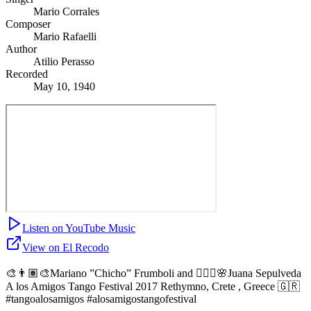
Mario Corrales
Composer
Mario Rafaelli
Author
Atilio Perasso
Recorded
May 10, 1940
Listen on YouTube Music
View on El Recodo
🎨👨🏽‍🎨Mariano ”Chicho” Frumboli and 🧚🏼‍♀️🌸Juana Sepulveda
A los Amigos Tango Festival 2017 Rethymno, Crete , Greece 🇬🇷
#tangoalosamigos #alosamigostangofestival