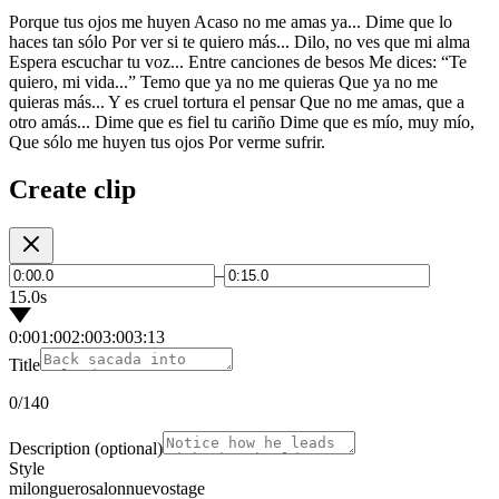
Porque tus ojos me huyen Acaso no me amas ya... Dime que lo
haces tan sólo Por ver si te quiero más... Dilo, no ves que mi alma
Espera escuchar tu voz... Entre canciones de besos Me dices: “Te
quiero, mi vida...” Temo que ya no me quieras Que ya no me
quieras más... Y es cruel tortura el pensar Que no me amas, que a
otro amás... Dime que es fiel tu cariño Dime que es mío, muy mío,
Que sólo me huyen tus ojos Por verme sufrir.
Create clip
–
15.0s
0:00
1:00
2:00
3:00
3:13
Title
0
/140
Description
(optional)
Style
milonguero
salon
nuevo
stage