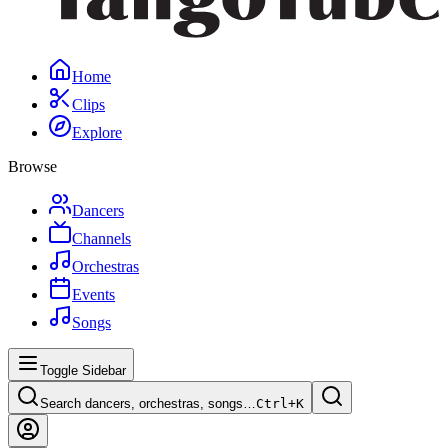
Home
Clips
Explore
Browse
Dancers
Channels
Orchestras
Events
Songs
Toggle Sidebar
Search dancers, orchestras, songs…
Ctrl+
K