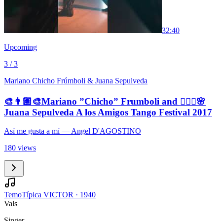
3
2:40
Upcoming
3 / 3
Mariano Chicho Frúmboli & Juana Sepulveda
🎨👨🏽‍🎨Mariano ”Chicho” Frumboli and 🧚🏼‍♀️🌸
Juana Sepulveda A los Amigos Tango Festival 2017
Así me gusta a mí
— Angel D'AGOSTINO
180 views
Temo
Típica VICTOR
·
1940
Vals
Singer