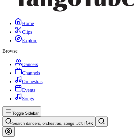
Home
Clips
Explore
Browse
Dancers
Channels
Orchestras
Events
Songs
Toggle Sidebar
Search dancers, orchestras, songs…
Ctrl+
K