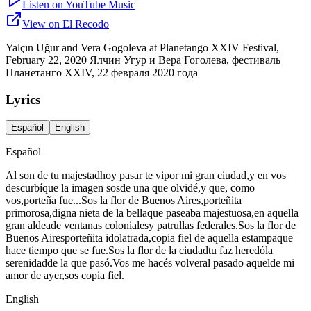
Listen on YouTube Music
View on El Recodo
Yalçın Uğur and Vera Gogoleva at Planetango XXIV Festival,
February 22, 2020 Ялчин Угур и Вера Гоголева, фестиваль
Планетанго XXIV, 22 февраля 2020 года
Lyrics
Español
English
Español
Al son de tu majestadhoy pasar te vipor mi gran ciudad,y en vos
descurbíque la imagen sosde una que olvidé,y que, como
vos,porteña fue...Sos la flor de Buenos Aires,porteñita
primorosa,digna nieta de la bellaque paseaba majestuosa,en aquella
gran aldeade ventanas colonialesy patrullas federales.Sos la flor de
Buenos Airesporteñita idolatrada,copia fiel de aquella estampaque
hace tiempo que se fue.Sos la flor de la ciudadtu faz heredóla
serenidadde la que pasó.Vos me hacés volveral pasado aquelde mi
amor de ayer,sos copia fiel.
English