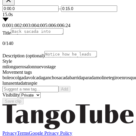
–
15.0s
0:00
1:00
2:00
3:00
4:00
5:00
6:00
6:24
Title
0
/140
Description
(optional)
Style
milonguero
salon
nuevo
stage
Movement tags
boleo
colgada
volcada
gancho
sacada
barrida
parada
molinete
giro
enrosqu
luna
sentada
traspie
Add
Visibility
Save clip
Privacy
Terms
Google Privacy Policy