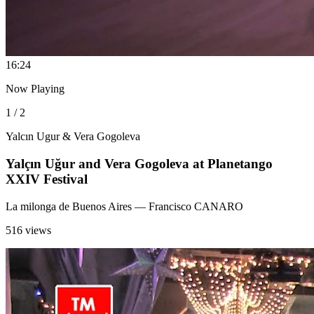
1
6:24
Now Playing
1 / 2
Yalcın Ugur & Vera Gogoleva
Yalçın Uğur and Vera Gogoleva at Planetango
XXIV Festival
La milonga de Buenos Aires
— Francisco CANARO
516 views