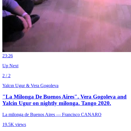
2
3:26
Up Next
2 / 2
Yalcın Ugur & Vera Gogoleva
"La Milonga De Buenos Aires". Vera Gogoleva and
Yalcin Ugur on nightly milonga. Tango 2020.
La milonga de Buenos Aires
— Francisco CANARO
19.5K views