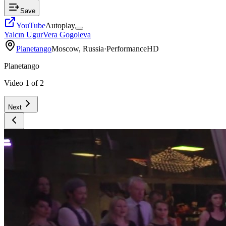
Save
YouTube
Autoplay
Yalcın Ugur
Vera Gogoleva
Planetango
Moscow, Russia
·
Performance
HD
Planetango
Video
1
of
2
Next