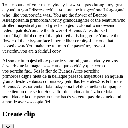
To the sound of your majestytoday I saw you passthrough my great
cityand in you I discoveredthat you are the imageof one I forgot,and
who, like you,porteña was...You are the flower of Buenos
Aires,porteñita primorosa,worthy granddaughter of the beautifulwho
strolled majesticallyin that great villageof colonial windowsand
federal patrols.You are the flower of Buenos Airesidolized
porteñita,faithful copy of that picturethat is long gone.You are the
flower of the cityyour face inheritedthe serenityof the one that
passed away.You make me returnto the pastof my love of
yesterday,you are a faithful copy.
Al son de tu majestadhoy pasar te vipor mi gran ciudad,y en vos
descurbíque la imagen sosde una que olvidé,y que, como
vos,porteña fue...Sos la flor de Buenos Aires,porteñita
primorosa,digna nieta de la bellaque paseaba majestuosa,en aquella
gran aldeade ventanas colonialesy patrullas federales.Sos la flor de
Buenos Airesporteñita idolatrada,copia fiel de aquella estampaque
hace tiempo que se fue.Sos la flor de la ciudadtu faz heredóla
serenidadde la que pasó.Vos me hacés volveral pasado aquelde mi
amor de ayer,sos copia fiel.
Create clip