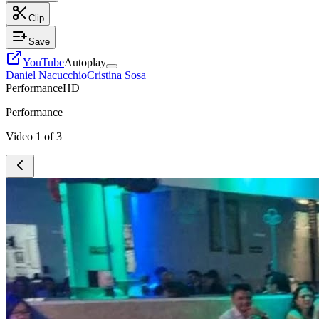
Clip
Save
YouTube
Autoplay
Daniel Nacucchio
Cristina Sosa
Performance
HD
Performance
Video
1
of
3