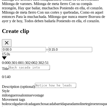
Milonga de varones. Milonga de meta fierro Con su compás
rezongón, Hay que bailar, muchachos Poniendo en ella, el corazón.
Milonga de meta fierro Con sus cortes y quebradas, Como en aquel
entonces Para la muchachada. Milonga que nunca muere Bravura de
ayer y de hoy, Todos deben bailarla Poniendo en ella, el corazón.
Create clip
–
15.0s
0:00
0:30
1:00
1:30
2:00
2:30
2:51
Title
0
/140
Description
(optional)
Style
milonguero
salon
nuevo
stage
Movement tags
boleo
colgada
volcada
gancho
sacada
barrida
parada
molinete
giro
enrosqu