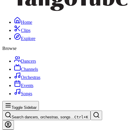
Home
Clips
Explore
Browse
Dancers
Channels
Orchestras
Events
Songs
Toggle Sidebar
Search dancers, orchestras, songs…
Ctrl+
K