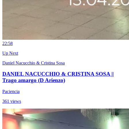
2
2:58
Up Next
Daniel Nacucchio & Cristina Sosa
DANIEL NACUCCHIO & CRISTINA SOSA ||
Trago amargo (D Arienzo)
Paciencia
361 views