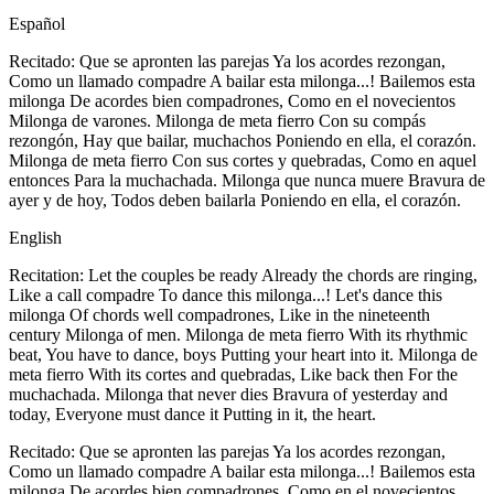
Español
Recitado: Que se apronten las parejas Ya los acordes rezongan,
Como un llamado compadre A bailar esta milonga...! Bailemos esta
milonga De acordes bien compadrones, Como en el novecientos
Milonga de varones. Milonga de meta fierro Con su compás
rezongón, Hay que bailar, muchachos Poniendo en ella, el corazón.
Milonga de meta fierro Con sus cortes y quebradas, Como en aquel
entonces Para la muchachada. Milonga que nunca muere Bravura de
ayer y de hoy, Todos deben bailarla Poniendo en ella, el corazón.
English
Recitation: Let the couples be ready Already the chords are ringing,
Like a call compadre To dance this milonga...! Let's dance this
milonga Of chords well compadrones, Like in the nineteenth
century Milonga of men. Milonga de meta fierro With its rhythmic
beat, You have to dance, boys Putting your heart into it. Milonga de
meta fierro With its cortes and quebradas, Like back then For the
muchachada. Milonga that never dies Bravura of yesterday and
today, Everyone must dance it Putting in it, the heart.
Recitado: Que se apronten las parejas Ya los acordes rezongan,
Como un llamado compadre A bailar esta milonga...! Bailemos esta
milonga De acordes bien compadrones, Como en el novecientos