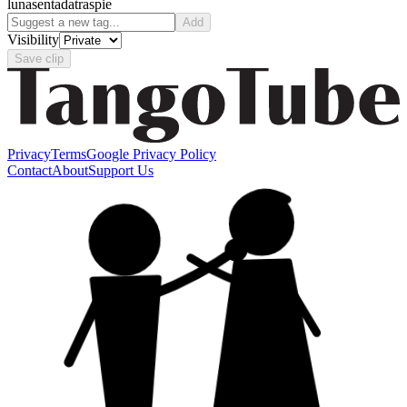
luna
sentada
traspie
Add
Visibility
Save clip
Privacy
Terms
Google Privacy Policy
Contact
About
Support Us