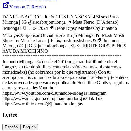
View on El Recodo
DANIEL NACUCCHIO & CRISTINA SOSA 📌Si sos Brujo
Milonga || IG @sisosbrujomilonga 🎶 Meta Fierro (D´Arienzo)
[Milonga] 🗓 13.04.2024 🎥 Hebe Ripsy Martínez by Junando
Milongas® Sponsor Oficial Si sos Brujo Milonga: 👠 Mosh Mosh
Shoes by Marithe Lujan || IG @moshmoshshoes & 🎥 Junando
Milongas® || IG @junandomilongas SUSCRIBITE GRATIS NOS
AYUDA MUCHÍSIMO
***************************************************
Junando Milongas ® desde el 2010 registrando/difundiendo el
Tango y su Gente sin fines comerciales (no estamos ni estaremos
monetizadxs) (no cobramos por lo que registramos) Con tu
suscripción nos comunicas tu apoyo para seguir adelante y te enteras
de las novedades que vamos publicando Suscribite Gratis y seguinos
en nuestros canales Youtube
https://www.youtube.com/c/JunandoMilongas Instagram
https://www.instagram.com/junandomilongas/ Tik Tok
https://www.tiktok.com/@junandomilongas
Lyrics
Español
English