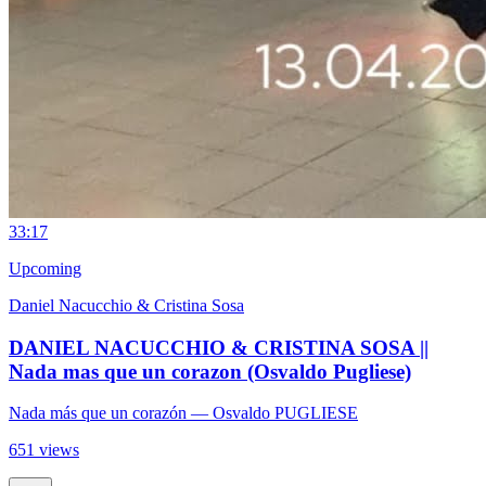
3
3:17
Upcoming
Daniel Nacucchio & Cristina Sosa
DANIEL NACUCCHIO & CRISTINA SOSA ||
Nada mas que un corazon (Osvaldo Pugliese)
Nada más que un corazón
— Osvaldo PUGLIESE
651 views