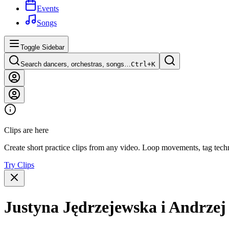
Events
Songs
Toggle Sidebar
Search dancers, orchestras, songs…
Ctrl+
K
Clips are here
Create short practice clips from any video. Loop movements, tag techn
Try Clips
Justyna Jędrzejewska i Andrzej