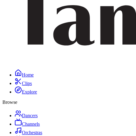
Home
Clips
Explore
Browse
Dancers
Channels
Orchestras