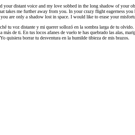
eard your distant voice and my love sobbed in the long shadow of your o
 that takes me further away from you. In your crazy flight eagerness yo
y you are only a shadow lost in space. I would like to erase your misfo
uché tu voz distante y mi querer sollozó en la sombra larga de tu olvido.
 más de ti. En tus locos afanes de vuelo te has quebrado las alas, marip
 Yo quisiera borrar tu desventura en la humilde tibieza de mis brazos.