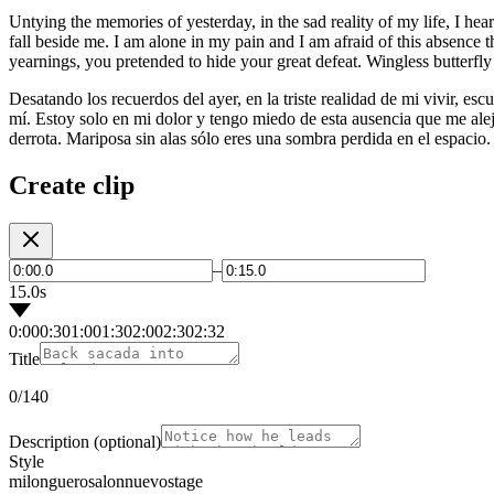
Untying the memories of yesterday, in the sad reality of my life, I h
fall beside me. I am alone in my pain and I am afraid of this absence
yearnings, you pretended to hide your great defeat. Wingless butterfl
Desatando los recuerdos del ayer, en la triste realidad de mi vivir, esc
mí. Estoy solo en mi dolor y tengo miedo de esta ausencia que me aleja
derrota. Mariposa sin alas sólo eres una sombra perdida en el espacio.
Create clip
–
15.0s
0:00
0:30
1:00
1:30
2:00
2:30
2:32
Title
0
/140
Description
(optional)
Style
milonguero
salon
nuevo
stage