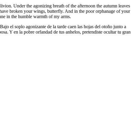
blivion. Under the agonizing breath of the afternoon the autumn leaves
u have broken your wings, butterfly. And in the poor orphanage of your
rtune in the humble warmth of my arms.
 Bajo el soplo agonizante de la tarde caen las hojas del otoño junto a
osa. Y en la pobre orfandad de tus anhelos, pretendiste ocultar tu gran