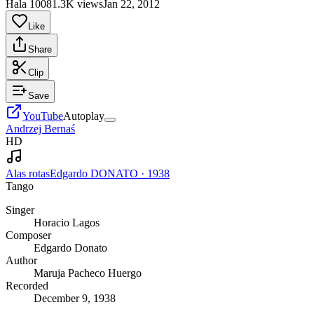
Hala 1008
1.3K views
Jan 22, 2012
Like
Share
Clip
Save
YouTube
Autoplay
Andrzej Bernaś
HD
Alas rotas
Edgardo DONATO
·
1938
Tango
Singer
Horacio Lagos
Composer
Edgardo Donato
Author
Maruja Pacheco Huergo
Recorded
December 9, 1938