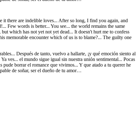
 it there are indelible loves... After so long, I find you again, and
nd!... Few words is better... You see... the world remains the same
 but which has not yet not yet dead... It doesn't hurt me to confess
 this memorable encounter which of us is to blame?... The guilty one
ables... Después de tanto, vuelvo a hallarte, ¡y qué emoción siento al
.. Ya ves... el mundo sigue igual sin nuestra unión sentimental... Pocas
 pude borrar el romance que vivimos... Y que atado a tu querer he
culpable de soñar, ser el dueño de tu amor…