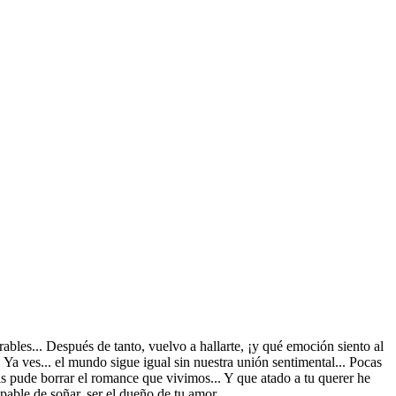
ables... Después de tanto, vuelvo a hallarte, ¡y qué emoción siento al
.. Ya ves... el mundo sigue igual sin nuestra unión sentimental... Pocas
 pude borrar el romance que vivimos... Y que atado a tu querer he
culpable de soñar, ser el dueño de tu amor…