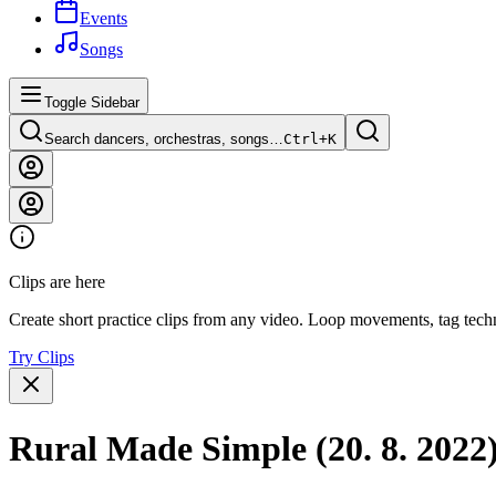
Events
Songs
Toggle Sidebar
Search dancers, orchestras, songs…
Ctrl+
K
Clips are here
Create short practice clips from any video. Loop movements, tag techn
Try Clips
Rural Made Simple (20. 8. 2022