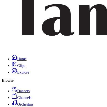
Home
Clips
Explore
Browse
Dancers
Channels
Orchestras