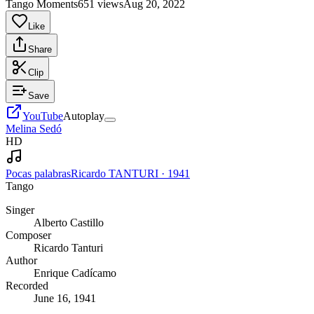
Tango Moments
651 views
Aug 20, 2022
Like
Share
Clip
Save
YouTube
Autoplay
Melina Sedó
HD
Pocas palabras
Ricardo TANTURI
·
1941
Tango
Singer
Alberto Castillo
Composer
Ricardo Tanturi
Author
Enrique Cadícamo
Recorded
June 16, 1941