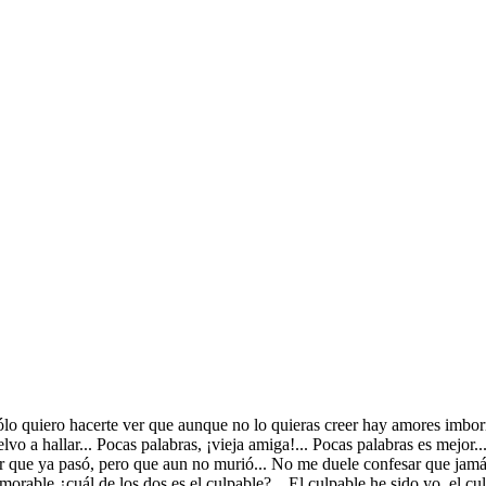
ólo quiero hacerte ver que aunque no lo quieras creer hay amores imborr
lvo a hallar... Pocas palabras, ¡vieja amiga!... Pocas palabras es mejor.
 que ya pasó, pero que aun no murió... No me duele confesar que jamás
emorable ¿cuál de los dos es el culpable?... El culpable he sido yo, el 