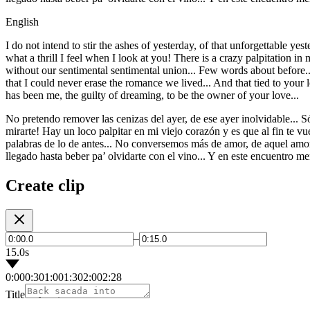
English
I do not intend to stir the ashes of yesterday, of that unforgettable yes
what a thrill I feel when I look at you! There is a crazy palpitation in 
without our sentimental sentimental union... Few words about before... 
that I could never erase the romance we lived... And that tied to your
has been me, the guilty of dreaming, to be the owner of your love...
No pretendo remover las cenizas del ayer, de ese ayer inolvidable... S
mirarte! Hay un loco palpitar en mi viejo corazón y es que al fin te vue
palabras de lo de antes... No conversemos más de amor, de aquel amor
llegado hasta beber pa’ olvidarte con el vino... Y en este encuentro m
Create clip
–
15.0s
0:00
0:30
1:00
1:30
2:00
2:28
Title