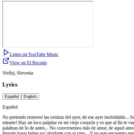
Listen on YouTube Music
View on El Recodo
Veržej, Slovenia
Lyrics
Español
English
Español
No pretendo remover las cenizas del ayer, de ese ayer inolvidable... S
mirarte! Hay un loco palpitar en mi viejo corazón y es que al fin te vue
palabras de lo de antes... No conversemos más de amor, de aquel amor
llegado hasta beber pa’ olvidarte con el vino... Y en este encuentro m