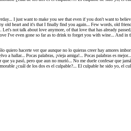
terday... I just want to make you see that even if you don't want to believe
my old heart and it's that I finally find you again... Few words, old frie
Let's not talk about love anymore, of that love that has already passed,
 love I've even gone so far as to drink to forget you with wine... And in
ólo quiero hacerte ver que aunque no lo quieras creer hay amores imborr
lvo a hallar... Pocas palabras, ¡vieja amiga!... Pocas palabras es mejor.
 que ya pasó, pero que aun no murió... No me duele confesar que jamás
emorable ¿cuál de los dos es el culpable?... El culpable he sido yo, el 