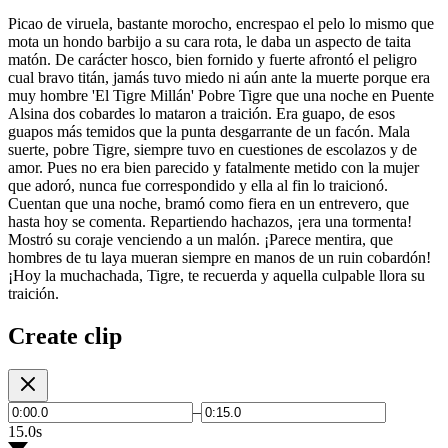
Picao de viruela, bastante morocho, encrespao el pelo lo mismo que
mota un hondo barbijo a su cara rota, le daba un aspecto de taita
matón. De carácter hosco, bien fornido y fuerte afrontó el peligro
cual bravo titán, jamás tuvo miedo ni aún ante la muerte porque era
muy hombre 'El Tigre Millán' Pobre Tigre que una noche en Puente
Alsina dos cobardes lo mataron a traición. Era guapo, de esos
guapos más temidos que la punta desgarrante de un facón. Mala
suerte, pobre Tigre, siempre tuvo en cuestiones de escolazos y de
amor. Pues no era bien parecido y fatalmente metido con la mujer
que adoró, nunca fue correspondido y ella al fin lo traicionó.
Cuentan que una noche, bramó como fiera en un entrevero, que
hasta hoy se comenta. Repartiendo hachazos, ¡era una tormenta!
Mostró su coraje venciendo a un malón. ¡Parece mentira, que
hombres de tu laya mueran siempre en manos de un ruin cobardón!
¡Hoy la muchachada, Tigre, te recuerda y aquella culpable llora su
traición.
Create clip
–
15.0s