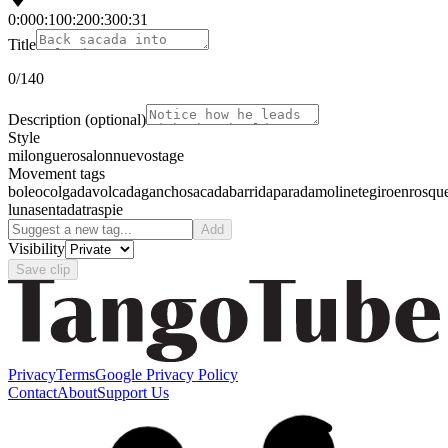
0:00
0:10
0:20
0:30
0:31
Title
0
/140
Description
(optional)
Style
milonguero
salon
nuevo
stage
Movement tags
boleo
colgada
volcada
gancho
sacada
barrida
parada
molinete
giro
enrosqu
luna
sentada
traspie
Add
Visibility
Save clip
Privacy
Terms
Google Privacy Policy
Contact
About
Support Us