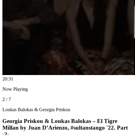
2
0:31
Now Playing
2 / 7
Loukas Balokas & Georgia Priskou
Georgia Priskou & Loukas Balokas – El Tigre
Millan by Juan D’Arienzo, #sultanstango '22. Part
-2-