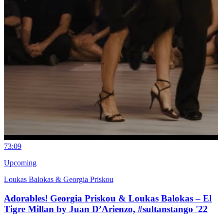
7
3:09
Upcoming
Loukas Balokas & Georgia Priskou
Adorables! Georgia Priskou & Loukas Balokas – El
Tigre Millan by Juan D’Arienzo, #sultanstango '22