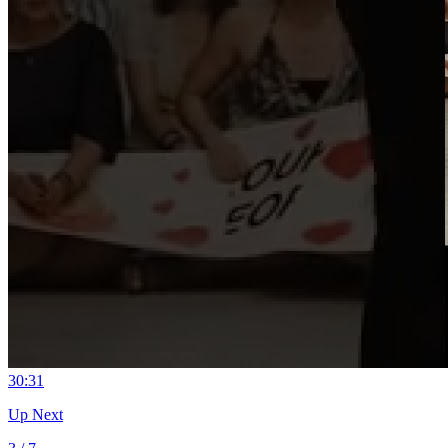
3
0:31
Up Next