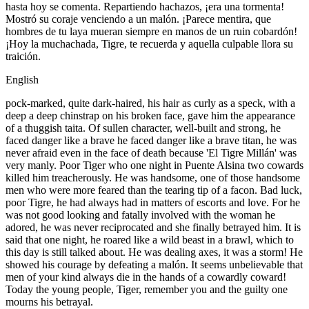
hasta hoy se comenta. Repartiendo hachazos, ¡era una tormenta!
Mostró su coraje venciendo a un malón. ¡Parece mentira, que
hombres de tu laya mueran siempre en manos de un ruin cobardón!
¡Hoy la muchachada, Tigre, te recuerda y aquella culpable llora su
traición.
English
pock-marked, quite dark-haired, his hair as curly as a speck, with a
deep a deep chinstrap on his broken face, gave him the appearance
of a thuggish taita. Of sullen character, well-built and strong, he
faced danger like a brave he faced danger like a brave titan, he was
never afraid even in the face of death because 'El Tigre Millán' was
very manly. Poor Tiger who one night in Puente Alsina two cowards
killed him treacherously. He was handsome, one of those handsome
men who were more feared than the tearing tip of a facon. Bad luck,
poor Tigre, he had always had in matters of escorts and love. For he
was not good looking and fatally involved with the woman he
adored, he was never reciprocated and she finally betrayed him. It is
said that one night, he roared like a wild beast in a brawl, which to
this day is still talked about. He was dealing axes, it was a storm! He
showed his courage by defeating a malón. It seems unbelievable that
men of your kind always die in the hands of a cowardly coward!
Today the young people, Tiger, remember you and the guilty one
mourns his betrayal.