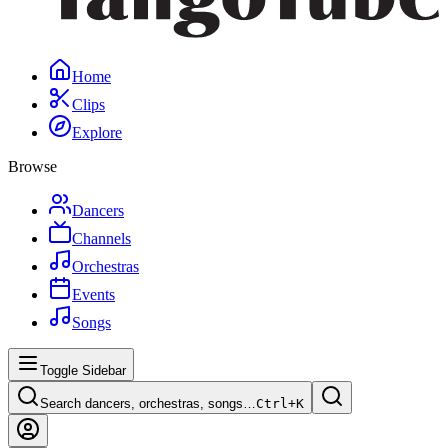
Home
Clips
Explore
Browse
Dancers
Channels
Orchestras
Events
Songs
Toggle Sidebar
Search dancers, orchestras, songs…
Ctrl+
K