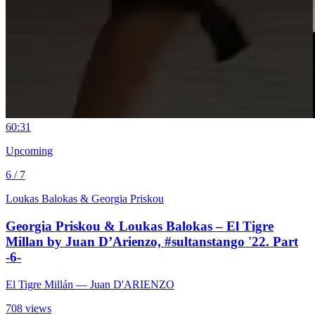
6
0:31
Upcoming
6 / 7
Loukas Balokas & Georgia Priskou
Georgia Priskou & Loukas Balokas – El Tigre
Millan by Juan D’Arienzo, #sultanstango '22. Part
-6-
El Tigre Millán
— Juan D'ARIENZO
708 views