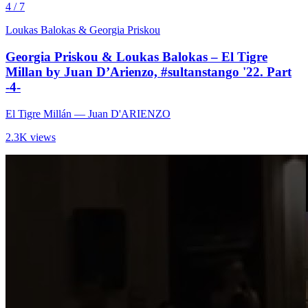
4 / 7
Loukas Balokas & Georgia Priskou
Georgia Priskou & Loukas Balokas – El Tigre
Millan by Juan D’Arienzo, #sultanstango '22. Part
-4-
El Tigre Millán
— Juan D'ARIENZO
2.3K views