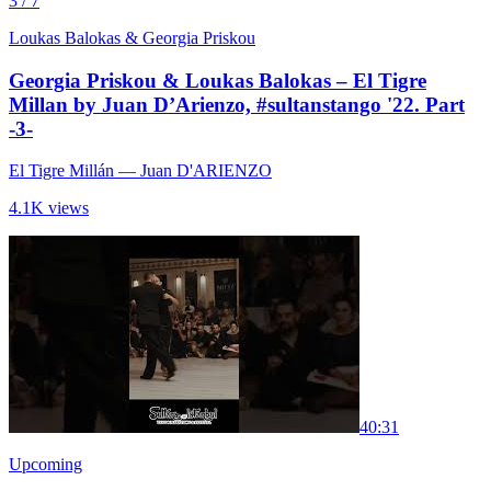
3 / 7
Loukas Balokas & Georgia Priskou
Georgia Priskou & Loukas Balokas – El Tigre
Millan by Juan D’Arienzo, #sultanstango '22. Part
-3-
El Tigre Millán
— Juan D'ARIENZO
4.1K views
4
0:31
Upcoming