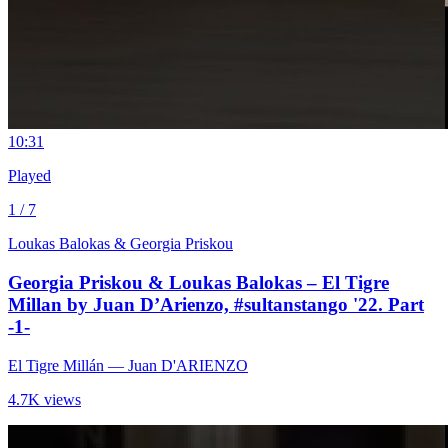
1
0:31
Played
1 / 7
Loukas Balokas & Georgia Priskou
Georgia Priskou & Loukas Balokas – El Tigre
Millan by Juan D’Arienzo, #sultanstango '22. Part
-1-
El Tigre Millán
— Juan D'ARIENZO
4.7K views