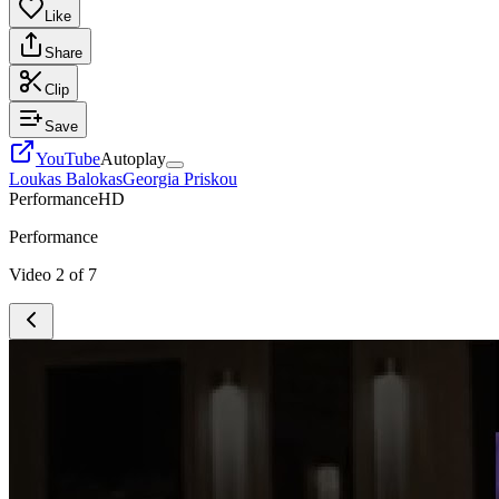
Like
Share
Clip
Save
YouTube
Autoplay
Loukas Balokas
Georgia Priskou
Performance
HD
Performance
Video
2
of
7