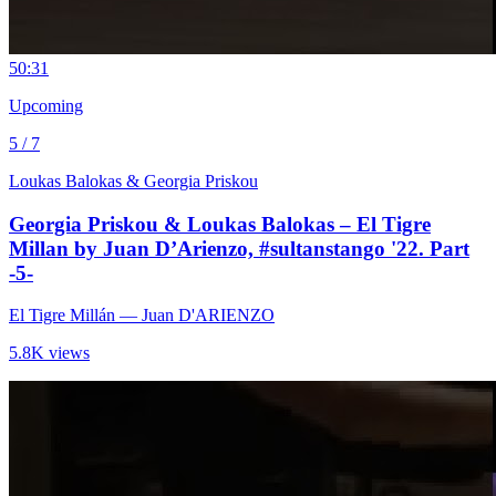
5
0:31
Upcoming
5 / 7
Loukas Balokas & Georgia Priskou
Georgia Priskou & Loukas Balokas – El Tigre
Millan by Juan D’Arienzo, #sultanstango '22. Part
-5-
El Tigre Millán
— Juan D'ARIENZO
5.8K views