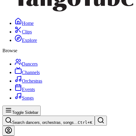
Home
Clips
Explore
Browse
Dancers
Channels
Orchestras
Events
Songs
Toggle Sidebar
Search dancers, orchestras, songs…
Ctrl+
K