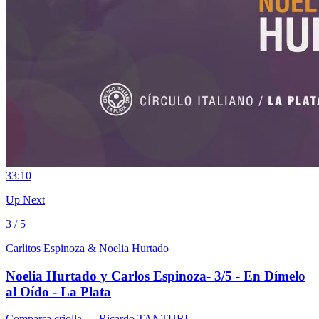
3
3:10
Up Next
3 / 5
Carlitos Espinoza & Noelia Hurtado
Noelia Hurtado y Carlos Espinoza- 3/5 - En Dímelo
al Oído - La Plata
Comparsa criolla
— Ricardo TANTURI