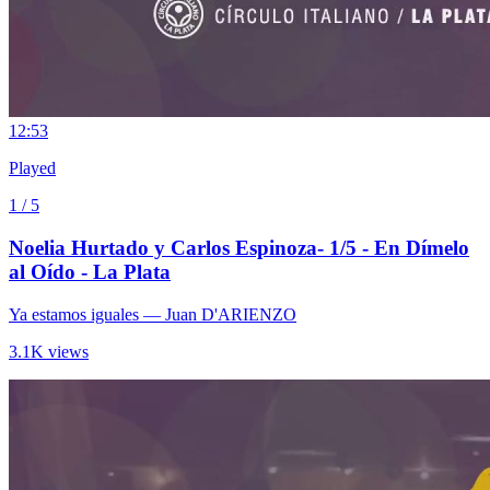
1
2:53
Played
1 / 5
Noelia Hurtado y Carlos Espinoza- 1/5 - En Dímelo
al Oído - La Plata
Ya estamos iguales
— Juan D'ARIENZO
3.1K views