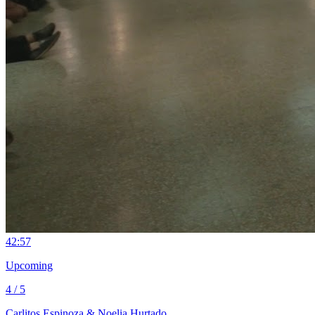
4
2:57
Upcoming
4 / 5
Carlitos Espinoza & Noelia Hurtado