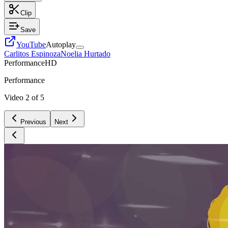
Clip
Save
YouTube
Autoplay
Carlitos Espinoza
Noelia Hurtado
Performance
HD
Performance
Video
2
of
5
Previous
Next