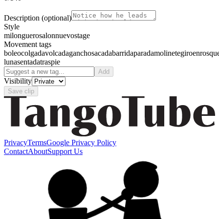
Description
(optional)
Style
milonguero
salon
nuevo
stage
Movement tags
boleo
colgada
volcada
gancho
sacada
barrida
parada
molinete
giro
enrosqu
luna
sentada
traspie
Add
Visibility
Save clip
Privacy
Terms
Google Privacy Policy
Contact
About
Support Us