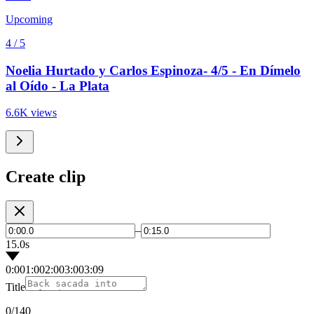
Upcoming
4 / 5
Noelia Hurtado y Carlos Espinoza- 4/5 - En Dímelo
al Oído - La Plata
6.6K views
Create clip
–
15.0s
0:00
1:00
2:00
3:00
3:09
Title
0
/140