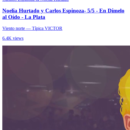
Noelia Hurtado y Carlos Espinoza- 5/5 - En Dímelo
al Oído - La Plata
Viento norte
— Típica VICTOR
6.4K views