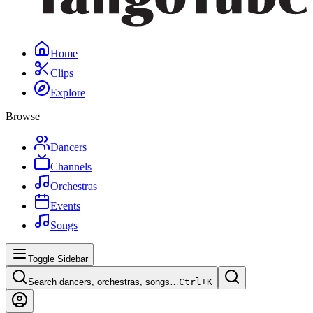
Home
Clips
Explore
Browse
Dancers
Channels
Orchestras
Events
Songs
Toggle Sidebar
Search dancers, orchestras, songs…
Ctrl+
K