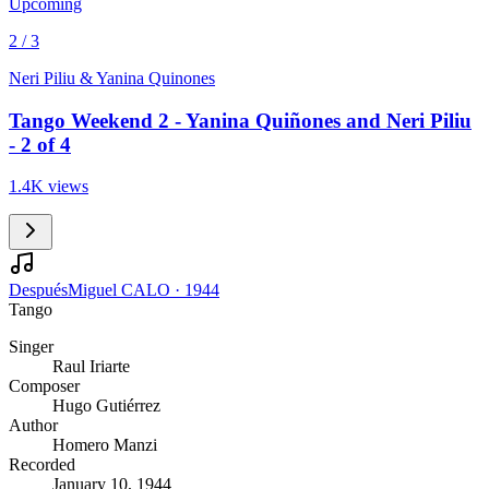
Upcoming
2 / 3
Neri Piliu & Yanina Quinones
Tango Weekend 2 - Yanina Quiñones and Neri Piliu
- 2 of 4
1.4K views
Después
Miguel CALO
·
1944
Tango
Singer
Raul Iriarte
Composer
Hugo Gutiérrez
Author
Homero Manzi
Recorded
January 10, 1944