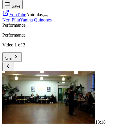
Save
YouTube
Autoplay
Neri Piliu
Yanina Quinones
Performance
Performance
Video
1
of
3
Next
1
3:18