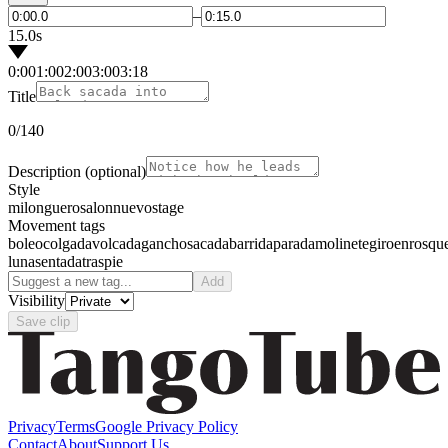
–
15.0s
0:00
1:00
2:00
3:00
3:18
Title
0
/140
Description
(optional)
Style
milonguero
salon
nuevo
stage
Movement tags
boleo
colgada
volcada
gancho
sacada
barrida
parada
molinete
giro
enrosqu
luna
sentada
traspie
Add
Visibility
Save clip
Privacy
Terms
Google Privacy Policy
Contact
About
Support Us