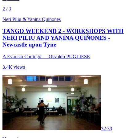
2 / 3
Neri Piliu & Yanina Quinones
TANGO WEEKEND 2 - WORKSHOPS WITH
NERI PILIU AND YANINA QUIÑONES -
Newcastle upon Tyne
A Evaristo Carriego
— Osvaldo PUGLIESE
3.4K views
3
2:39