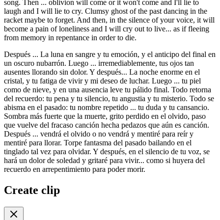
song. Then ... oblivion will come or it won't come and I'll lie to
laugh and I will lie to cry. Clumsy ghost of the past dancing in the
racket maybe to forget. And then, in the silence of your voice, it will
become a pain of loneliness and I will cry out to live... as if fleeing
from memory in repentance in order to die.
Después ... La luna en sangre y tu emoción, y el anticipo del final en
un oscuro nubarrón. Luego ... irremediablemente, tus ojos tan
ausentes llorando sin dolor. Y después... La noche enorme en el
cristal, y tu fatiga de vivir y mi deseo de luchar. Luego ... tu piel
como de nieve, y en una ausencia leve tu pálido final. Todo retorna
del recuerdo: tu pena y tu silencio, tu angustia y tu misterio. Todo se
abisma en el pasado: tu nombre repetido ... tu duda y tu cansancio.
Sombra más fuerte que la muerte, grito perdido en el olvido, paso
que vuelve del fracaso canción hecha pedazos que aún es canción.
Después ... vendrá el olvido o no vendrá y mentiré para reír y
mentiré para llorar. Torpe fantasma del pasado bailando en el
tinglado tal vez para olvidar. Y después, en el silencio de tu voz, se
hará un dolor de soledad y gritaré para vivir... como si huyera del
recuerdo en arrepentimiento para poder morir.
Create clip