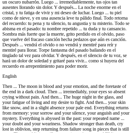
un oscuro nubarrón. Luego ... irremediablemente, tus ojos tan
ausentes llorando sin dolor. Y después... La noche enorme en el
cristal, y tu fatiga de vivir y mi deseo de luchar. Luego ... tu piel
como de nieve, y en una ausencia leve tu pálido final. Todo retorna
del recuerdo: tu pena y tu silencio, tu angustia y tu misterio. Todo se
abisma en el pasado: tu nombre repetido ... tu duda y tu cansancio.
Sombra más fuerte que la muerte, grito perdido en el olvido, paso
que vuelve del fracaso canción hecha pedazos que aún es canción.
Después ... vendrá el olvido o no vendrá y mentiré para reír y
mentiré para llorar. Torpe fantasma del pasado bailando en el
tinglado tal vez para olvidar. Y después, en el silencio de tu voz, se
hará un dolor de soledad y gritaré para vivir... como si huyera del
recuerdo en arrepentimiento para poder morir.
English
Then ... The moon in blood and your emotion, and the foretaste of
the end in a dark cloud. Then ... irremediably, your eyes so absent
crying without pain. And then... The huge night in the glass, and
your fatigue of living and my desire to fight. And then... your skin
like snow, and in a slight absence your pale end. Everything returns
from memory: your sorrow and your silence, your anguish and your
mystery. Everything is abyssed in the past: your repeated name ...
your doubt and your weariness. Shadow stronger than death, cry
lost in oblivion, step returning from failure song in pieces that is still