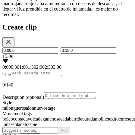
madrugada, regresaba a mi morada con deseos de descansar; al
llegar vi luz prendida en el cuarto de mi amada... es mejor no
recordar.
Create clip
–
15.0s
0:00
0:30
1:00
1:30
2:00
2:30
3:00
Title
0
/140
Description
(optional)
Style
milonguero
salon
nuevo
stage
Movement tags
boleo
colgada
volcada
gancho
sacada
barrida
parada
molinete
giro
enrosqu
luna
sentada
traspie
Add