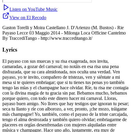
Listen on YouTube Music
View on El Recodo
Gaston Torelli y Moira Castellano J. D'Arienzo (M. Bustos) - Rie
Payaso Lecce 03 Maggio 2014 - Milonga Loca Officine Cantelmo
By TraccediTango - http://www.tracceditango.it/
Lyrics
El payaso con sus muecas y su risa exagerada, nos invita,
camaradas, a gozar del carnaval; no notáis en esa risa una pena
disfrazada, que su cara almidonada, nos oculta una verdad. Ven
payaso, yo te invito, compañero de tristezas, ven y siéntate a mi
mesa si te quieres embriagar; que si tu tienes tus penas yo también
tengo las mías y el champagne hace olvidar. Ríe, tu risa me contagia
con la divina magia de tu gracia sin par. Bebamos mucho, bebamos
porque quiero, con todo este dinero hacer mi carnaval. Lloras,
payaso buen amigo. No llores que hay testigos que ignoran tu pesar;
seca tu llanto y ríe con alborozo, a ver, pronto, ¡che mozo, tráigame
más champagne! Yo, también, como el payaso de la triste carcajada,
tengo el alma destrozada y también quiero olvidar; embriagarme de
placeres en orgías desenfrenadas con mujeres alquiladas entre
música y champagne. Hace uno año, justamente, era muy de