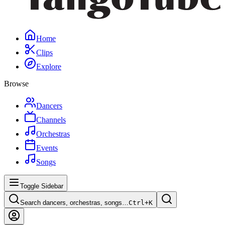
Home
Clips
Explore
Browse
Dancers
Channels
Orchestras
Events
Songs
Toggle Sidebar
Search dancers, orchestras, songs…
Ctrl+
K