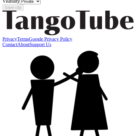
Visibility
Save clip
Privacy
Terms
Google Privacy Policy
Contact
About
Support Us