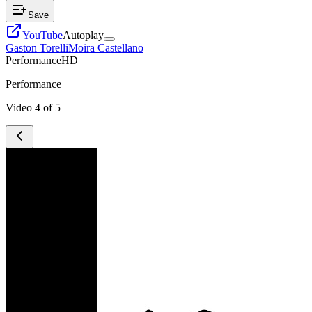
Save
YouTube
Autoplay
Gaston Torelli
Moira Castellano
Performance
HD
Performance
Video
4
of
5