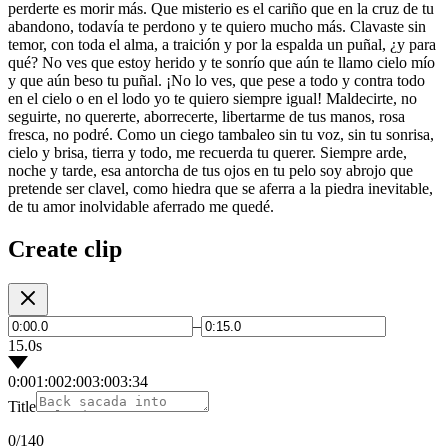
perderte es morir más. Que misterio es el cariño que en la cruz de tu
abandono, todavía te perdono y te quiero mucho más. Clavaste sin
temor, con toda el alma, a traición y por la espalda un puñal, ¿y para
qué? No ves que estoy herido y te sonrío que aún te llamo cielo mío
y que aún beso tu puñal. ¡No lo ves, que pese a todo y contra todo
en el cielo o en el lodo yo te quiero siempre igual! Maldecirte, no
seguirte, no quererte, aborrecerte, libertarme de tus manos, rosa
fresca, no podré. Como un ciego tambaleo sin tu voz, sin tu sonrisa,
cielo y brisa, tierra y todo, me recuerda tu querer. Siempre arde,
noche y tarde, esa antorcha de tus ojos en tu pelo soy abrojo que
pretende ser clavel, como hiedra que se aferra a la piedra inevitable,
de tu amor inolvidable aferrado me quedé.
Create clip
–
15.0s
0:00
1:00
2:00
3:00
3:34
Title
0
/140