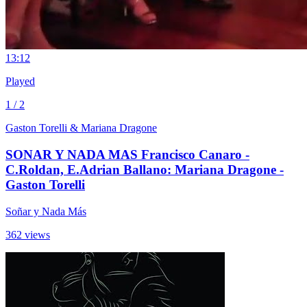
1
3:12
Played
1 / 2
Gaston Torelli & Mariana Dragone
SONAR Y NADA MAS Francisco Canaro -
C.Roldan, E.Adrian Ballano: Mariana Dragone -
Gaston Torelli
Soñar y Nada Más
362 views