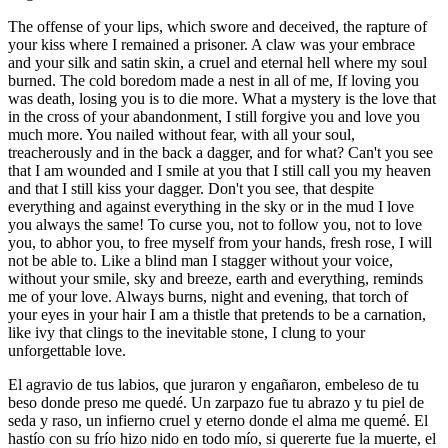
The offense of your lips, which swore and deceived, the rapture of
your kiss where I remained a prisoner. A claw was your embrace
and your silk and satin skin, a cruel and eternal hell where my soul
burned. The cold boredom made a nest in all of me, If loving you
was death, losing you is to die more. What a mystery is the love that
in the cross of your abandonment, I still forgive you and love you
much more. You nailed without fear, with all your soul,
treacherously and in the back a dagger, and for what? Can't you see
that I am wounded and I smile at you that I still call you my heaven
and that I still kiss your dagger. Don't you see, that despite
everything and against everything in the sky or in the mud I love
you always the same! To curse you, not to follow you, not to love
you, to abhor you, to free myself from your hands, fresh rose, I will
not be able to. Like a blind man I stagger without your voice,
without your smile, sky and breeze, earth and everything, reminds
me of your love. Always burns, night and evening, that torch of
your eyes in your hair I am a thistle that pretends to be a carnation,
like ivy that clings to the inevitable stone, I clung to your
unforgettable love.
El agravio de tus labios, que juraron y engañaron, embeleso de tu
beso donde preso me quedé. Un zarpazo fue tu abrazo y tu piel de
seda y raso, un infierno cruel y eterno donde el alma me quemé. El
hastío con su frío hizo nido en todo mío, si quererte fue la muerte, el