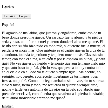
Lyrics
Español
English
Español
El agravio de tus labios, que juraron y engañaron, embeleso de tu
beso donde preso me quedé. Un zarpazo fue tu abrazo y tu piel de
seda y raso, un infierno cruel y eterno donde el alma me quemé. El
hastío con su frío hizo nido en todo mío, si quererte fue la muerte, el
perderte es morir más. Que misterio es el cariño que en la cruz de tu
abandono, todavía te perdono y te quiero mucho más. Clavaste sin
temor, con toda el alma, a traición y por la espalda un puñal, ¿y para
qué? No ves que estoy herido y te sonrío que aún te llamo cielo mío
y que aún beso tu puñal. ¡No lo ves, que pese a todo y contra todo
en el cielo o en el lodo yo te quiero siempre igual! Maldecirte, no
seguirte, no quererte, aborrecerte, libertarme de tus manos, rosa
fresca, no podré. Como un ciego tambaleo sin tu voz, sin tu sonrisa,
cielo y brisa, tierra y todo, me recuerda tu querer. Siempre arde,
noche y tarde, esa antorcha de tus ojos en tu pelo soy abrojo que
pretende ser clavel, como hiedra que se aferra a la piedra inevitable,
de tu amor inolvidable aferrado me quedé.
English