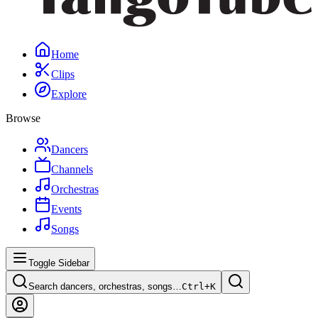
Home
Clips
Explore
Browse
Dancers
Channels
Orchestras
Events
Songs
Toggle Sidebar
Search dancers, orchestras, songs…
Ctrl+
K