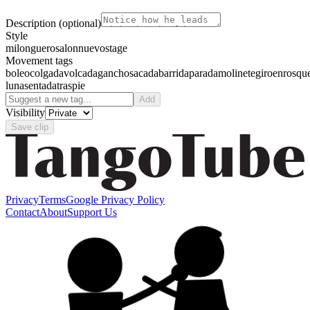
Description
(optional)
Style
milonguero
salon
nuevo
stage
Movement tags
boleo
colgada
volcada
gancho
sacada
barrida
parada
molinete
giro
enrosqu
luna
sentada
traspie
Add
Visibility
Save clip
Privacy
Terms
Google Privacy Policy
Contact
About
Support Us