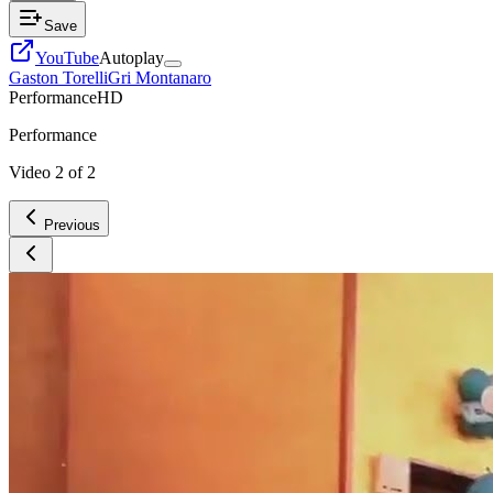
Save
YouTube
Autoplay
Gaston Torelli
Gri Montanaro
Performance
HD
Performance
Video
2
of
2
Previous