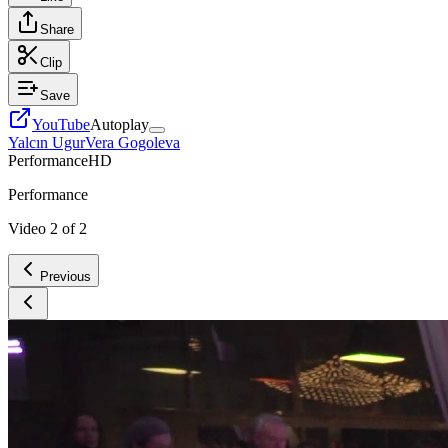
Share
Clip
Save
YouTube
Autoplay
Yalcın Ugur
Vera Gogoleva
Performance
HD
Performance
Video
2
of
2
Previous