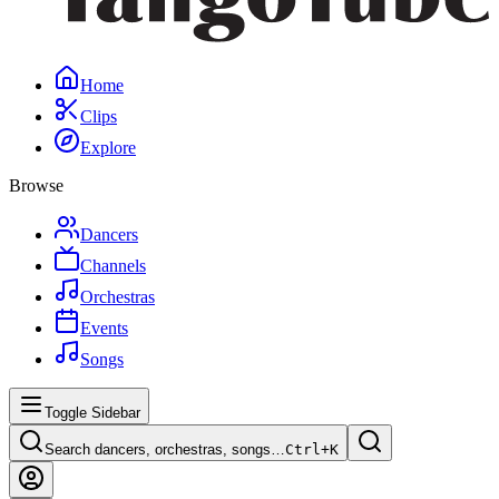
Home
Clips
Explore
Browse
Dancers
Channels
Orchestras
Events
Songs
Toggle Sidebar
Search dancers, orchestras, songs…
Ctrl+
K