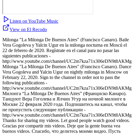
Listen on YouTube Music
View on El Recodo
Milonga "La Milonga De Buenos Aires" (Francisco Canaro). Baile
Vera Gogoleva y Yalcin Ugur en la milonga nocturna en Moscú el
22 de febrero de 2020. Regístrate en el canal para no pasar las
siguientes publicaciones -
http://www.youtube.com/channel/UC2m7kza71x306eDN9t8AKMg
Milonga "La Milonga De Buenos Aires" (Francisco Canaro). Dance
Vera Gogoleva and Yalcin Ugur on nightly milonga in Moscow on
February 22, 2020. Sign to the channel in order not to pass the
following publications -
http://www.youtube.com/channel/UC2m7kza71x306eDN9t8AKMg
Милонга “La Milonga De Buenos Aires” (Франциско Канаро).
Танцуют Вера Гоголева и Ялчин Угур на ночной милонге в
Москве 22 февраля 2020 года. Подпишитесь на канал, чтобы
не пропустить следующие публикации -
http://www.youtube.com/channel/UC2m7kza71x306eDN9t8AKMg
Thanks for sharing my videos. Let good people watch good videos.
Gracias por compartir mis videos. Deje que la gente buena vea
buenos videos. Спасибо, что делитесь моими видео. Пусть