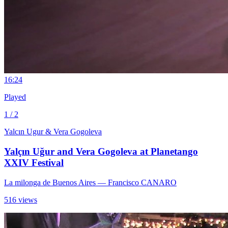
1
6:24
Played
1 / 2
Yalcın Ugur & Vera Gogoleva
Yalçın Uğur and Vera Gogoleva at Planetango
XXIV Festival
La milonga de Buenos Aires
— Francisco CANARO
516 views