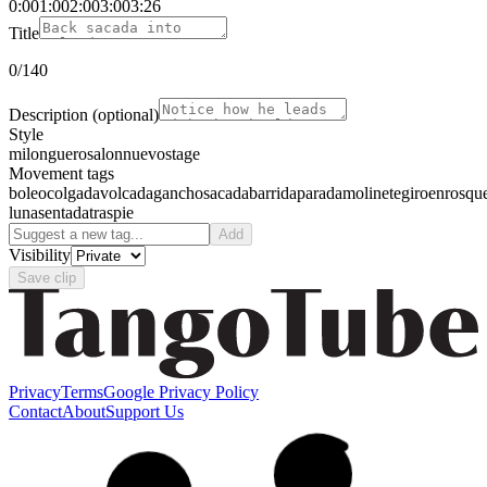
0:00
1:00
2:00
3:00
3:26
Title
0
/140
Description
(optional)
Style
milonguero
salon
nuevo
stage
Movement tags
boleo
colgada
volcada
gancho
sacada
barrida
parada
molinete
giro
enrosqu
luna
sentada
traspie
Add
Visibility
Save clip
Privacy
Terms
Google Privacy Policy
Contact
About
Support Us