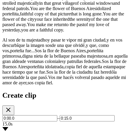
strolled majesticallyin that great villageof colonial windowsand
federal patrols.You are the flower of Buenos Airesidolized
porteñita,faithful copy of that picturethat is long gone.You are the
flower of the cityyour face inheritedthe serenityof the one that
passed away.You make me returnto the pastof my love of
yesterday,you are a faithful copy.
Al son de tu majestadhoy pasar te vipor mi gran ciudad,y en vos
descurbíque la imagen sosde una que olvidé,y que, como
vos,porteña fue...Sos la flor de Buenos Aires,porteñita
primorosa,digna nieta de la bellaque paseaba majestuosa,en aquella
gran aldeade ventanas colonialesy patrullas federales.Sos la flor de
Buenos Airesporteñita idolatrada,copia fiel de aquella estampaque
hace tiempo que se fue.Sos la flor de la ciudadtu faz heredóla
serenidadde la que pasó.Vos me hacés volveral pasado aquelde mi
amor de ayer,sos copia fiel.
Create clip
–
15.0s