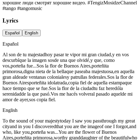
хорошие люди смотрят хорошие видео. #TengizMosidzeChannel
#tango #tangomusic
Lyrics
Español
English
Español
Al son de tu majestadhoy pasar te vipor mi gran ciudad,y en vos
descurbíque la imagen sosde una que olvidé,y que, como
vos,porteña fue...Sos la flor de Buenos Aires,porteñita
primorosa,digna nieta de la bellaque paseaba majestuosa,en aquella
gran aldeade ventanas colonialesy patrullas federales.Sos la flor de
Buenos Airesporteñita idolatrada,copia fiel de aquella estampaque
hace tiempo que se fue.Sos la flor de la ciudadtu faz heredóla
serenidadde la que pasó.Vos me hacés volveral pasado aquelde mi
amor de ayer,sos copia fiel.
English
To the sound of your majestytoday I saw you passthrough my great
cityand in you I discoveredthat you are the imageof one I forgot,and
who, like you,porteña was...You are the flower of Buenos
Aires,porteñita primorosa,worthy granddaughter of the beautifulwho