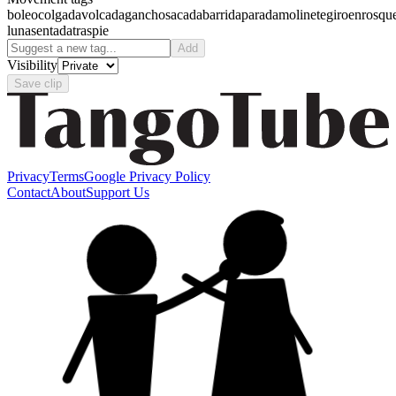
boleo
colgada
volcada
gancho
sacada
barrida
parada
molinete
giro
enrosqu
luna
sentada
traspie
Add
Visibility
Save clip
Privacy
Terms
Google Privacy Policy
Contact
About
Support Us