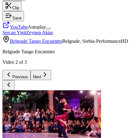
Clip
Save
YouTube
Autoplay
Sercan Yigit
Zeynep Aktar
Belgrade Tango Encuentro
Belgrade, Serbia
·
Performance
HD
Belgrade Tango Encuentro
Video
2
of
3
Previous
Next