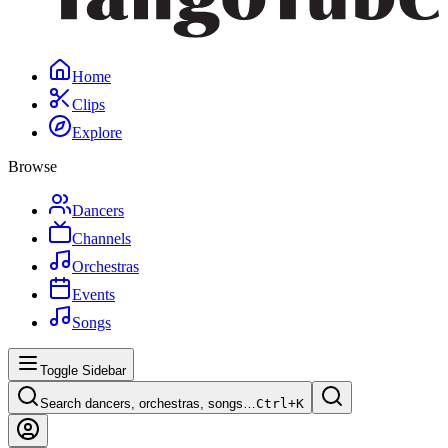
Home
Clips
Explore
Browse
Dancers
Channels
Orchestras
Events
Songs
Toggle Sidebar
Search dancers, orchestras, songs…
Ctrl+
K