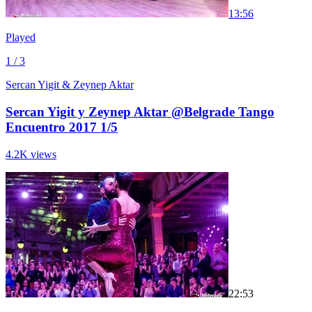
1
3:56
Played
1 / 3
Sercan Yigit & Zeynep Aktar
Sercan Yigit y Zeynep Aktar @Belgrade Tango
Encuentro 2017 1/5
4.2K views
2
2:53