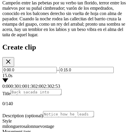
Campeón entre las pebetas por su verbo tan florido, terror entre los
malevos por su puñal cimbreador; varón de los empedrados,
conocido en los balcones derecho sin vuelta de hoja con alma de
payador. Cuando la noche rodea las callecitas del barrio cruza la
estampa del guapo, como un rey del arrabal; pronto una sombra se
acera, hay un temblor en los labios y un beso vibra en el alma del
taita de aquel lugar.
Create clip
–
15.0s
0:00
0:30
1:00
1:30
2:00
2:30
2:53
Title
0
/140
Description
(optional)
Style
milonguero
salon
nuevo
stage
Movement tags