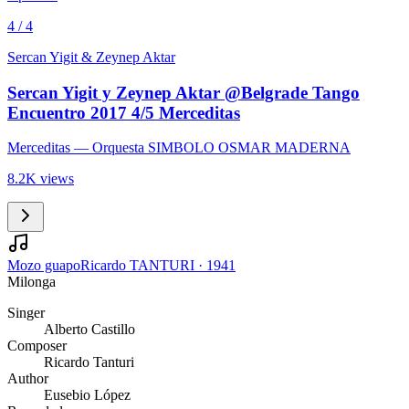
4 / 4
Sercan Yigit & Zeynep Aktar
Sercan Yigit y Zeynep Aktar @Belgrade Tango
Encuentro 2017 4/5 Merceditas
Merceditas
— Orquesta SIMBOLO OSMAR MADERNA
8.2K views
Mozo guapo
Ricardo TANTURI
·
1941
Milonga
Singer
Alberto Castillo
Composer
Ricardo Tanturi
Author
Eusebio López