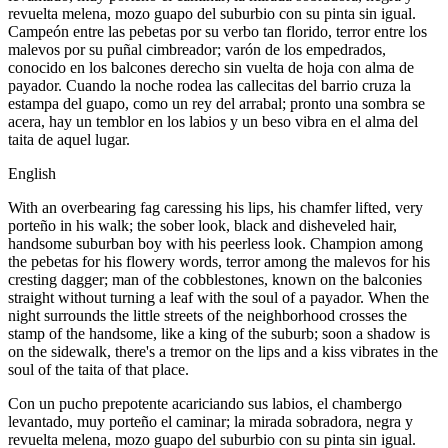
revuelta melena, mozo guapo del suburbio con su pinta sin igual.
Campeón entre las pebetas por su verbo tan florido, terror entre los
malevos por su puñal cimbreador; varón de los empedrados,
conocido en los balcones derecho sin vuelta de hoja con alma de
payador. Cuando la noche rodea las callecitas del barrio cruza la
estampa del guapo, como un rey del arrabal; pronto una sombra se
acera, hay un temblor en los labios y un beso vibra en el alma del
taita de aquel lugar.
English
With an overbearing fag caressing his lips, his chamfer lifted, very
porteño in his walk; the sober look, black and disheveled hair,
handsome suburban boy with his peerless look. Champion among
the pebetas for his flowery words, terror among the malevos for his
cresting dagger; man of the cobblestones, known on the balconies
straight without turning a leaf with the soul of a payador. When the
night surrounds the little streets of the neighborhood crosses the
stamp of the handsome, like a king of the suburb; soon a shadow is
on the sidewalk, there's a tremor on the lips and a kiss vibrates in the
soul of the taita of that place.
Con un pucho prepotente acariciando sus labios, el chambergo
levantado, muy porteño el caminar; la mirada sobradora, negra y
revuelta melena, mozo guapo del suburbio con su pinta sin igual.