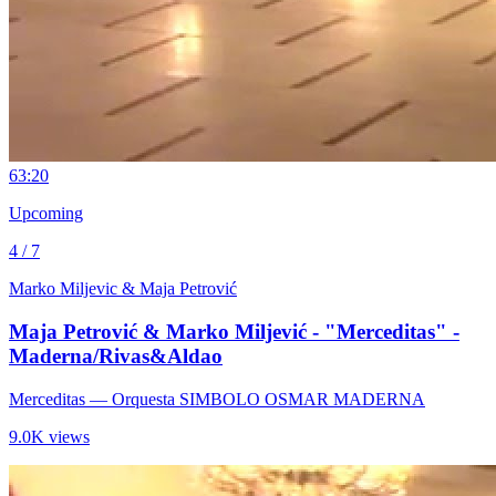
6
3:20
Upcoming
4 / 7
Marko Miljevic & Maja Petrović
Maja Petrović & Marko Miljević - "Merceditas" -
Maderna/Rivas&Aldao
Merceditas
— Orquesta SIMBOLO OSMAR MADERNA
9.0K views