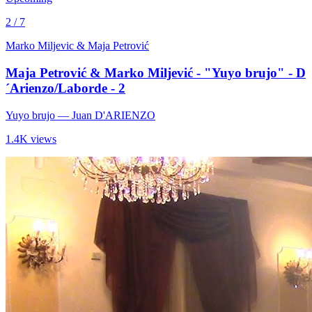
2 / 7
Marko Miljevic & Maja Petrović
Maja Petrović & Marko Miljević - "Yuyo brujo" - D
´Arienzo/Laborde - 2
Yuyo brujo
— Juan D'ARIENZO
1.4K views