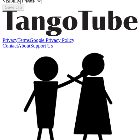
Visibility
Save clip
Privacy
Terms
Google Privacy Policy
Contact
About
Support Us