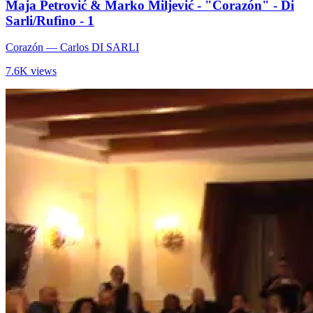
Maja Petrović & Marko Miljević - "Corazón" - Di
Sarli/Rufino - 1
Corazón
— Carlos DI SARLI
7.6K views