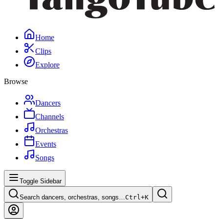
Home
Clips
Explore
Browse
Dancers
Channels
Orchestras
Events
Songs
Toggle Sidebar
Search dancers, orchestras, songs…
Ctrl+
K