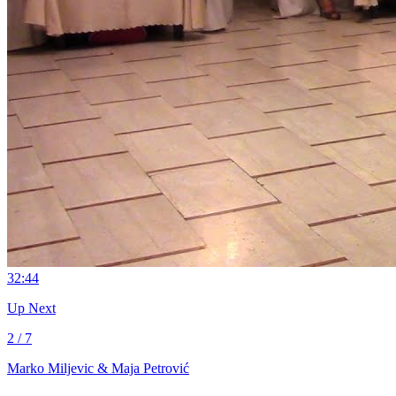
3
2:44
Up Next
2 / 7
Marko Miljevic & Maja Petrović