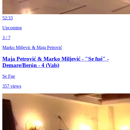
5
2:33
Upcoming
3 / 7
Marko Miljevic & Maja Petrović
Maja Petrović & Marko Miljević - "Se fué" -
Demare/Berón - 4 (Vals)
Se Fue
357 views