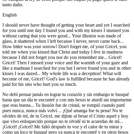
tanto daño.
English
I should never have thought of getting your heart and yet I searched
for you until one day I found you and with my kisses I stunned you
without caring that you were good... Your illusion was made of
glass, it shattered when I left because I never, never came back...
How bitter was your sorrow! Don't forget me, of your Gricel, you
told me when you kissed that Christ and today I live in madness
because I did not forget you nor do you remember me... Gricel!
Gricel! Then I missed your voice and the warmth of your gaze and
like a madman I searched for you but I never found you and in other
kisses I was dazed... My whole life was a deception! What will
become of me, Gricel? God's law is fulfilled because he has already
paid for his sins who hurt you so much.
No debí pensar jamás en lograr tu corazón y sin embargo te busqué
hasta que un día te encontré y con mis besos te aturdí sin importarme
que eras buena... Tu ilusión fue de cristal, se rompió cuando partí
pues nunca, nunca más volví… ¡Qué amarga fue tu pena! No te
olvides de mí, de tu Gricel, me dijiste al besar el Cristo aquel y hoy
que vivo enloquecido porque no te olvidé ni te acuerdas de mí...
¡Gricel! ¡Gricel! Me faltó después tu voz y el calor de tu mirar y
como un loco te busqué pero ya nunca te encontré y en otros besos