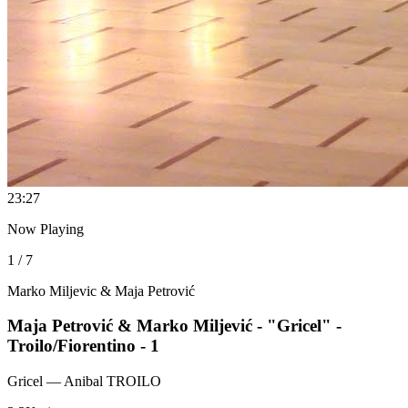
2
3:27
Now Playing
1 / 7
Marko Miljevic & Maja Petrović
Maja Petrović & Marko Miljević - "Gricel" -
Troilo/Fiorentino - 1
Gricel
— Anibal TROILO