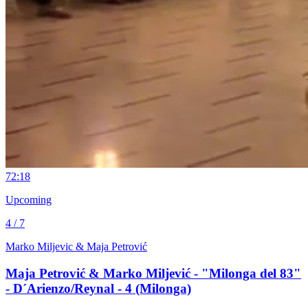
7
2:18
Upcoming
4 / 7
Marko Miljevic & Maja Petrović
Maja Petrović & Marko Miljević - "Milonga del 83"
- D´Arienzo/Reynal - 4 (Milonga)