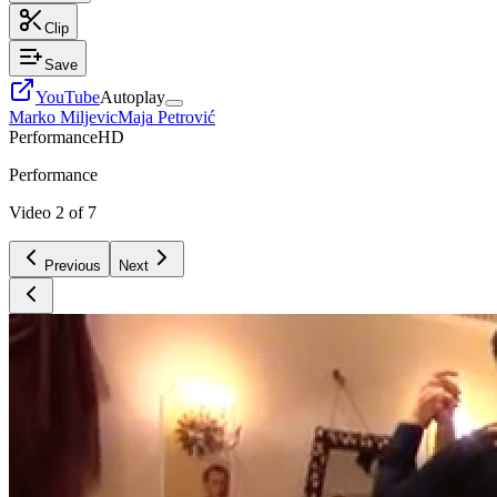
Clip
Save
YouTube
Autoplay
Marko Miljevic
Maja Petrović
Performance
HD
Performance
Video
2
of
7
Previous
Next