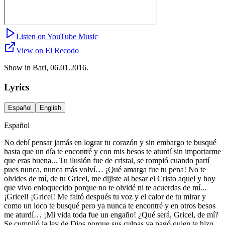
Listen on YouTube Music
View on El Recodo
Show in Bari, 06.01.2016.
Lyrics
Español
English
Español
No debí pensar jamás en lograr tu corazón y sin embargo te busqué
hasta que un día te encontré y con mis besos te aturdí sin importarme
que eras buena... Tu ilusión fue de cristal, se rompió cuando partí
pues nunca, nunca más volví… ¡Qué amarga fue tu pena! No te
olvides de mí, de tu Gricel, me dijiste al besar el Cristo aquel y hoy
que vivo enloquecido porque no te olvidé ni te acuerdas de mí...
¡Gricel! ¡Gricel! Me faltó después tu voz y el calor de tu mirar y
como un loco te busqué pero ya nunca te encontré y en otros besos
me aturdí… ¡Mi vida toda fue un engaño! ¿Qué será, Gricel, de mí?
Se cumplió la ley de Dios porque sus culpas ya pagó quien te hizo