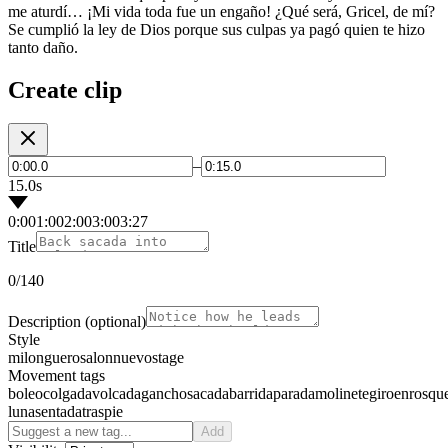
me aturdí… ¡Mi vida toda fue un engaño! ¿Qué será, Gricel, de mí?
Se cumplió la ley de Dios porque sus culpas ya pagó quien te hizo
tanto daño.
Create clip
–
15.0s
0:00
1:00
2:00
3:00
3:27
Title
0
/140
Description
(optional)
Style
milonguero
salon
nuevo
stage
Movement tags
boleo
colgada
volcada
gancho
sacada
barrida
parada
molinete
giro
enrosqu
luna
sentada
traspie
Add