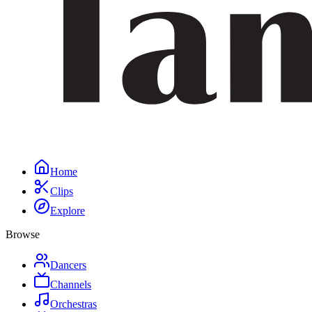
Home
Clips
Explore
Browse
Dancers
Channels
Orchestras