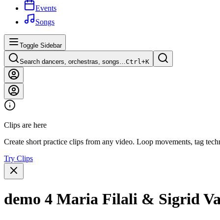
Events
Songs
Toggle Sidebar
Search dancers, orchestras, songs…
Ctrl+
K
Clips are here
Create short practice clips from any video. Loop movements, tag techn
Try Clips
demo 4 Maria Filali & Sigrid V