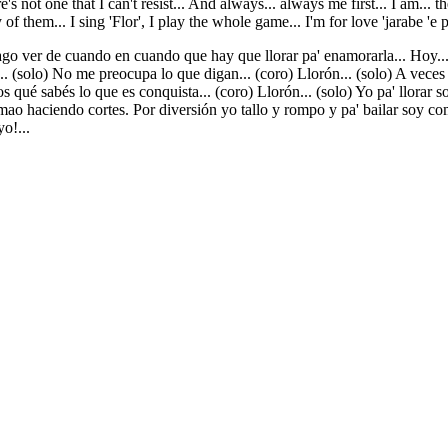
e's not one that I can't resist... And always... always me first... I am... 
of them... I sing 'Flor', I play the whole game... I'm for love 'jarabe 'e p
ago ver de cuando en cuando que hay que llorar pa' enamorarla... Hoy...
... (solo) No me preocupa lo que digan... (coro) Llorón... (solo) A veces l
 qué sabés lo que es conquista... (coro) Llorón... (solo) Yo pa' llorar so
lomao haciendo cortes. Por diversión yo tallo y rompo y pa' bailar soy c
yo!...