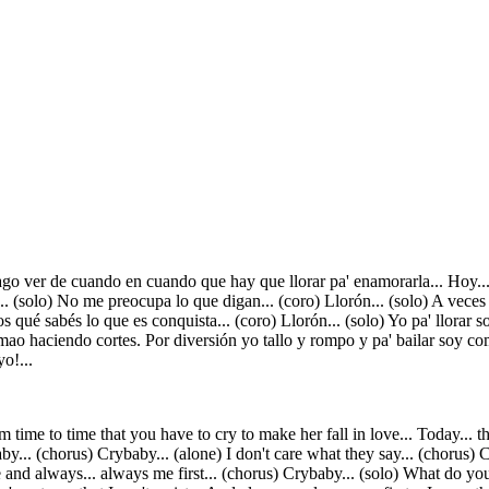
ago ver de cuando en cuando que hay que llorar pa' enamorarla... Hoy...
... (solo) No me preocupa lo que digan... (coro) Llorón... (solo) A veces l
 qué sabés lo que es conquista... (coro) Llorón... (solo) Yo pa' llorar so
lomao haciendo cortes. Por diversión yo tallo y rompo y pa' bailar soy c
yo!...
time to time that you have to cry to make her fall in love... Today... th
by... (chorus) Crybaby... (alone) I don't care what they say... (chorus)
e and always... always me first... (chorus) Crybaby... (solo) What do 