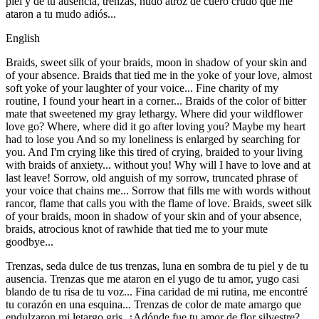
piel y de tu ausencia, trenzas, nudo atroz de cuero crudo que me
ataron a tu mudo adiós...
English
Braids, sweet silk of your braids, moon in shadow of your skin and
of your absence. Braids that tied me in the yoke of your love, almost
soft yoke of your laughter of your voice... Fine charity of my
routine, I found your heart in a corner... Braids of the color of bitter
mate that sweetened my gray lethargy. Where did your wildflower
love go? Where, where did it go after loving you? Maybe my heart
had to lose you And so my loneliness is enlarged by searching for
you. And I'm crying like this tired of crying, braided to your living
with braids of anxiety... without you! Why will I have to love and at
last leave! Sorrow, old anguish of my sorrow, truncated phrase of
your voice that chains me... Sorrow that fills me with words without
rancor, flame that calls you with the flame of love. Braids, sweet silk
of your braids, moon in shadow of your skin and of your absence,
braids, atrocious knot of rawhide that tied me to your mute
goodbye...
Trenzas, seda dulce de tus trenzas, luna en sombra de tu piel y de tu
ausencia. Trenzas que me ataron en el yugo de tu amor, yugo casi
blando de tu risa de tu voz... Fina caridad de mi rutina, me encontré
tu corazón en una esquina... Trenzas de color de mate amargo que
endulzaron mi letargo gris. ¿Adónde fue tu amor de flor silvestre?