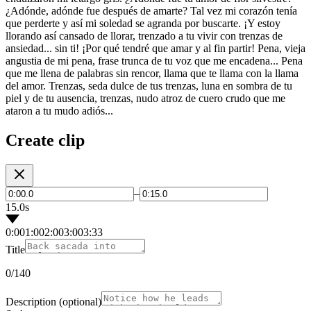
¿Adónde, adónde fue después de amarte? Tal vez mi corazón tenía
que perderte y así mi soledad se agranda por buscarte. ¡Y estoy
llorando así cansado de llorar, trenzado a tu vivir con trenzas de
ansiedad... sin ti! ¡Por qué tendré que amar y al fin partir! Pena, vieja
angustia de mi pena, frase trunca de tu voz que me encadena... Pena
que me llena de palabras sin rencor, llama que te llama con la llama
del amor. Trenzas, seda dulce de tus trenzas, luna en sombra de tu
piel y de tu ausencia, trenzas, nudo atroz de cuero crudo que me
ataron a tu mudo adiós...
Create clip
–
15.0s
0:00
1:00
2:00
3:00
3:33
Title
0
/140
Description
(optional)