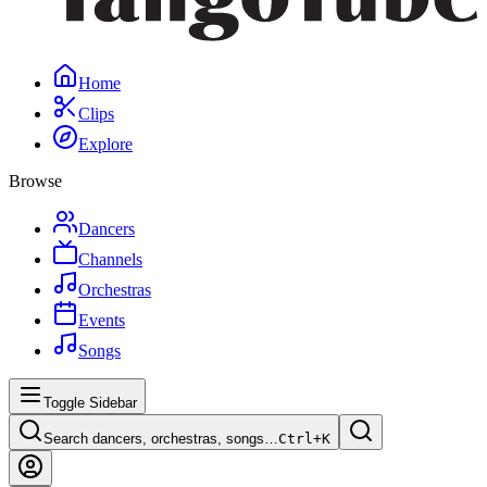
Home
Clips
Explore
Browse
Dancers
Channels
Orchestras
Events
Songs
Toggle Sidebar
Search dancers, orchestras, songs…
Ctrl+
K