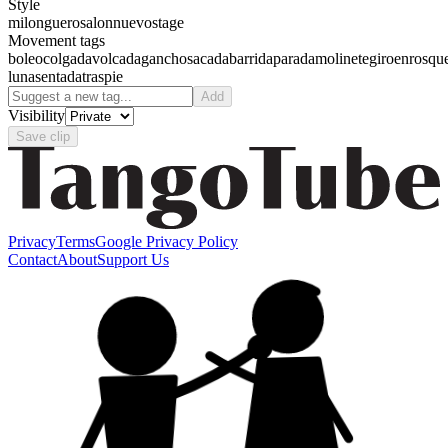
Style
milonguero
salon
nuevo
stage
Movement tags
boleo
colgada
volcada
gancho
sacada
barrida
parada
molinete
giro
enrosqu
luna
sentada
traspie
Add
Visibility
Save clip
Privacy
Terms
Google Privacy Policy
Contact
About
Support Us