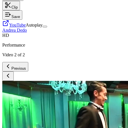
Clip
Save
YouTube
Autoplay
Andrea Dedo
HD
Performance
Video
2
of
2
Previous