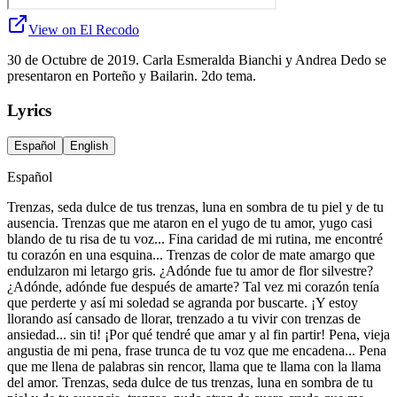
View on El Recodo
30 de Octubre de 2019. Carla Esmeralda Bianchi y Andrea Dedo se
presentaron en Porteño y Bailarin. 2do tema.
Lyrics
Español
English
Español
Trenzas, seda dulce de tus trenzas, luna en sombra de tu piel y de tu
ausencia. Trenzas que me ataron en el yugo de tu amor, yugo casi
blando de tu risa de tu voz... Fina caridad de mi rutina, me encontré
tu corazón en una esquina... Trenzas de color de mate amargo que
endulzaron mi letargo gris. ¿Adónde fue tu amor de flor silvestre?
¿Adónde, adónde fue después de amarte? Tal vez mi corazón tenía
que perderte y así mi soledad se agranda por buscarte. ¡Y estoy
llorando así cansado de llorar, trenzado a tu vivir con trenzas de
ansiedad... sin ti! ¡Por qué tendré que amar y al fin partir! Pena, vieja
angustia de mi pena, frase trunca de tu voz que me encadena... Pena
que me llena de palabras sin rencor, llama que te llama con la llama
del amor. Trenzas, seda dulce de tus trenzas, luna en sombra de tu