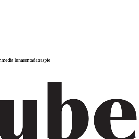
h
media luna
sentada
traspie