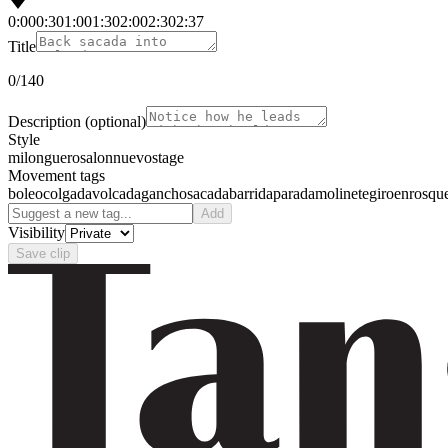
0:00
0:30
1:00
1:30
2:00
2:30
2:37
Title
0
/140
Description
(optional)
Style
milonguero
salon
nuevo
stage
Movement tags
boleo
colgada
volcada
gancho
sacada
barrida
parada
molinete
giro
enrosqu
Add
Visibility
Save clip