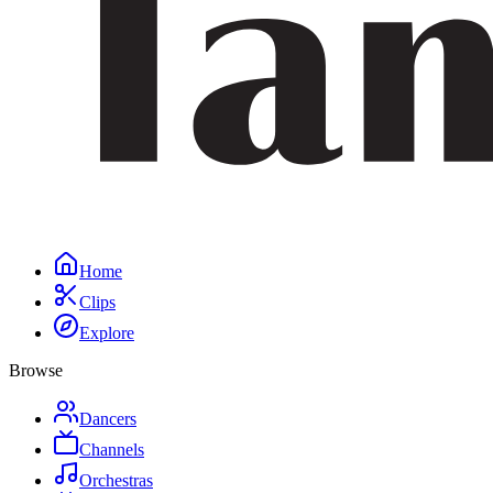
Home
Clips
Explore
Browse
Dancers
Channels
Orchestras