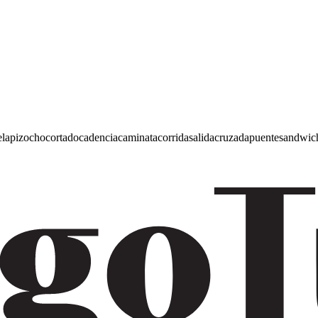
e
lapiz
ocho
cortado
cadencia
caminata
corrida
salida
cruzada
puente
sandwic