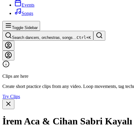
Events
Songs
Toggle Sidebar
Search dancers, orchestras, songs…
Ctrl+
K
Clips are here
Create short practice clips from any video. Loop movements, tag techn
Try Clips
İrem Aca & Cihan Sabri Kayalı 