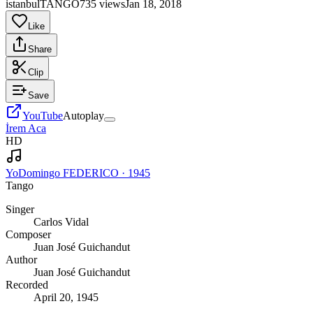
istanbulTANGO
735 views
Jan 18, 2018
Like
Share
Clip
Save
YouTube
Autoplay
İrem Aca
HD
Yo
Domingo FEDERICO
·
1945
Tango
Singer
Carlos Vidal
Composer
Juan José Guichandut
Author
Juan José Guichandut
Recorded
April 20, 1945